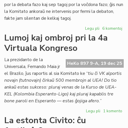
por la debata fazo kaj sep tagoj por la voĉdona fazo; ĝis nun
la Komitato ankoraŭ ne intervenis por fermi la debaton,
fakte jam silentan de kelkaj tagoj.
Legu pli
pri
6 komentoj
TEJO
Lumoj kaj ombroj pri la 4a
diskutas
Virtuala Kongreso
deklaron
pri
Israelo
La prezidanto de la
HeKo 897 9-A, 19 dec 25
kaj
Universala, Fernando Maia jr
Hamas
el Brazilo, ĵus raportis al sia Komitato ke “
tiu ĉi VK alportis
novajn (tutnovajn) ĉirkaŭ 500 membrojn al UEA! Do tio
ankaŭ estas sukceso: pluraj venas de la Kurso de UEA-
KEL (Kolombia Esperanto-Ligo) kaj pluraj kapablis tre
bone paroli en Esperanto — estas ĝojiga afero.
”
Legu pli
pri
1 komento
Lumoj
La estonta Civito: ĉu
kaj