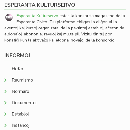
ESPERANTA KULTURSERVO
Esperanta Kulturservo
estas la konsorcia magazeno de la
Esperanta Civito. Tiu platformo ebligas la aliĝon al la
eventoj kaj kursoj organizataj de la paktintaj establoj, aĉeton de
eldonaĵoj, abonon al revuoj kaj multe pli. Vizitu ĝin tuj por
konatiĝi kun la aktivaĵoj kaj eldonaj novaĵoj de la konsorcio.
INFORMOJ
HeKo
Raŭmismo
Normaro
Dokumentoj
Establoj
Instancoj