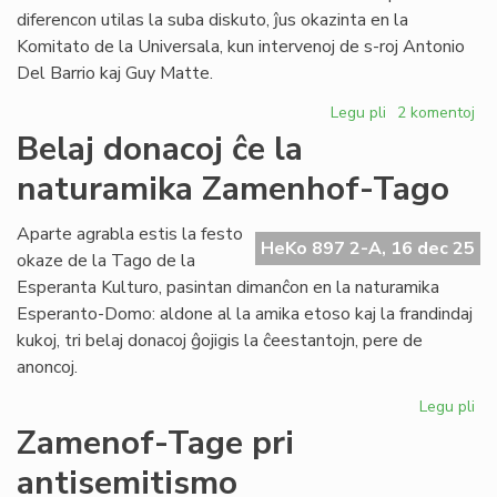
sesioj
diferencon utilas la suba diskuto, ĵus okazinta en la
kaj
Komitato de la Universala, kun intervenoj de s-roj Antonio
financoj
Del Barrio kaj Guy Matte.
Legu pli
pri
2 komentoj
Pri
Belaj donacoj ĉe la
la
naturamika Zamenhof-Tago
diferenco
inter
fonduso
Aparte agrabla estis la festo
HeKo 897 2-A, 16 dec 25
kaj
okaze de la Tago de la
fondumo/fonda
Esperanta Kulturo, pasintan dimanĉon en la naturamika
Esperanto-Domo: aldone al la amika etoso kaj la frandindaj
kukoj, tri belaj donacoj ĝojigis la ĉeestantojn, pere de
anoncoj.
Legu pli
pri
Bel
Zamenof-Tage pri
do
antisemitismo
ĉe