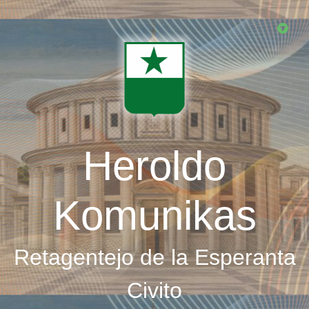
Skip
to
main
content
Heroldo
Komunikas
Retagentejo de la Esperanta
Civito