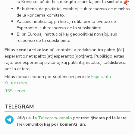
la Konsulo, aŭ de ties delegito, markitaj per la simbolo
.
B:
bultenaj de paktintaj establoj, sub responso de membro
de la koncerna komitato.
A:
alies neoﬁcialaj, pri kio ajn utila por la evoluo de
Esperantio, sub responso de la subskribinto.
E:
pri Eŭropaj institucioj kaj geopolitikaj novaĵoj, sub
responso de la subskribinto.
Eblas
sendi
artikolon
aŭ kontakti la redakcion tra
pakto
[ĉe]
esperantio
.
net
(pakto[at]esperantio[dot]net)
. Publikigo estas
rajto por esperantaj civitanoj kaj paktintaj establoj, laŭdiskrecia
por la ceteraj.
Eblas donaci monon por subteni nin pere de
Esperanta
Kulturservo
.
RSS-servo
TELEGRAM
Aliĝu al la
Telegram-kanalo
por resti ĝisdata pri la lastaj
HeKomunikoj
kaj por komenti ilin
.