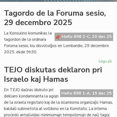
Tagordo de la Foruma sesio,
29 decembro 2025
La Konsulino komunikas la
HeKo 898 2-C, 20 dec 25
tagordon de la ordinara
Foruma sesio, kiu disvolviĝos en Lombardio, 29 decembro
2025, ekde 9h30.
Legu pli
pri
Ta
TEJO diskutas deklaron pri
de
Israelo kaj Hamas
la
Fo
ses
En TEJO daŭras diskuto pri
HeKo 898 1-A, 19 dec 25
29
deklaro kondamnanta la agojn
de
de la israela registaro kaj de la islamisma organizaĵo Hamas,
20
baldaŭ submetota al voĉdono en la Komitato. La interna
procedo antaŭvidas minimumajn tempolimojn de naŭ tagoj