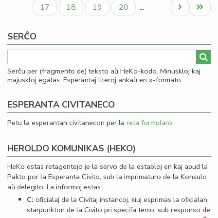
paĝo
paĝo
paĝo
an
Paĝo
Paĝo
Paĝo
Paĝo
Next
Last
17
18
19
20
…
pri
page
page
sia
SERĈO
re
Serĉu per (fragmento de) teksto aŭ HeKo-kodo. Minuskloj kaj
majuskloj egalas. Esperantaj literoj ankaŭ en x-formato.
ESPERANTA CIVITANECO
Petu la esperantan civitanecon per la
reta formularo
.
HEROLDO KOMUNIKAS (HEKO)
HeKo estas retagentejo je la servo de la establoj en kaj apud la
Pakto por la Esperanta Civito, sub la imprimaturo de la Konsulo
aŭ delegito. La informoj estas:
C:
oﬁcialaj de la Civitaj instancoj, kiuj esprimas la oﬁcialan
starpunkton de la Civito pri specifa temo, sub responso de