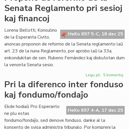
de
Senata Reglamento pri sesioj
reformo
de
kaj financoj
la
Senata
Lorena Bellotti, Konsulino
Reglamento
HeKo 897 5-C, 18 dec 25
de la Esperanta Civito,
pri
protokoloj,
anoncas proponon de reformo de la Senata reglamento laŭ
promulgado
art. 23 de la nuna Reglamento, por aprobo laŭ la 33a,
kaj
enkondukitan de sen. Rubeno Fernàndez kaj diskutotan dum
dokumentoj
la venonta Senata sesio.
Legu pli
pri
5 komentoj
Propono
Pri la diferenco inter fonduso
de
kaj fondumo/fondaĵo
reformo
de
la
Ekde hodiaŭ Pro Esperanto
HeKo 897 4-A, 17 dec 25
Senata
ne plu estas
Reglamento
fondumo/fondaĵo, sed denove fonduso, danke al la
pri
konsento de svisa administra tribunalo. Por kompreni la