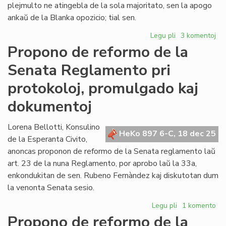
plejmulto ne atingebla de la sola majoritato, sen la apogo
ankaŭ de la Blanka opozicio; tial sen.
Legu pli
pri
3 komentoj
Forta
Propono de reformo de la
opozicio
Senata Reglamento pri
kontraŭ
la
protokoloj, promulgado kaj
proponoj
Fernández
dokumentoj
Lorena Bellotti, Konsulino
HeKo 897 6-C, 18 dec 25
de la Esperanta Civito,
anoncas proponon de reformo de la Senata reglamento laŭ
art. 23 de la nuna Reglamento, por aprobo laŭ la 33a,
enkondukitan de sen. Rubeno Fernàndez kaj diskutotan dum
la venonta Senata sesio.
Legu pli
pri
1 komento
Propono
Propono de reformo de la