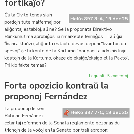
fortikaĵo?
ombroj
pri
la
Ĉu la Civito tenos siajn
HeKo 897 8-A, 19 dec 25
4a
pordojn tute malfermaj por
Virtuala
aliĝontaj establoj, aŭ ne? Se la proponata Direktivo
Kongreso
Barikumutima aprobiĝos, ili rimarkeble fermiĝos… Laŭ ĝia
ﬁnanca klaŭzo, aliĝonta establo devos deponi “kvanton da
spesoj” ĉe la konto de la Kortumo “por pagi la administrajn
kostojn de la Kortumo, okaze de eksiĝo/eksigo el la Pakto”.
Pri kio fakte temas?
Legu pli
pri
5 komentoj
La
Forta opozicio kontraŭ la
estonta
proponoj Fernández
Civito:
ĉu
fortikaĵo?
La proponoj de sen.
HeKo 897 7-C, 19 dec 25
Rubeno Fernández
celantaj reformon de la Senata reglamento bezonas du
trionojn de la voĉoj en la Senato por traﬁ aprobon: