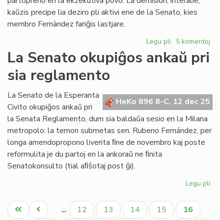
partopreno en la ekzekutiva povo. La demision, interalie,
kaŭzis precipe lia deziro pli aktivi ene de la Senato, kies
membro Fernàndez fariĝis lastjare.
Legu pli
pri
5 komentoj
Fernàndez:
La Senato okupiĝos ankaŭ pri
demisio
sia reglamento
el
la
Kapitulo,
La Senato de la Esperanta
HeKo 896 8-C, 12 dec 25
daŭrigo
Civito okupiĝos ankaŭ pri
en
la Senata Reglamento, dum sia baldaŭa sesio en la Milana
la
metropolo: la temon submetas sen. Rubeno Fernández, per
Senato
longa amendopropono liverita ﬁne de novembro kaj poste
reformulita je du partoj en la ankoraŭ ne ﬁnita
Senatokonsulto (tial aﬁŝotaj post ĝi).
Legu pli
pri
La
Pagination
Se
Unua
Antaŭa
Paĝo
Paĝo
Paĝo
Paĝo
Aktuala
12
13
14
15
16
…
ok