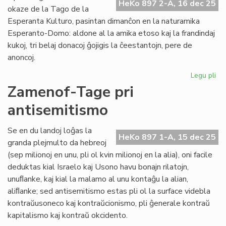
HeKo 897 2-A, 16 dec 25
kaj
okaze de la Tago de la
fondumo/fonda
Esperanta Kulturo, pasintan dimanĉon en la naturamika
Esperanto-Domo: aldone al la amika etoso kaj la frandindaj
kukoj, tri belaj donacoj ĝojigis la ĉeestantojn, pere de
anoncoj.
Legu pli
pri
Bel
Zamenof-Tage pri
do
antisemitismo
ĉe
la
na
Se en du landoj loĝas la
HeKo 897 1-A, 15 dec 25
Za
granda plejmulto da hebreoj
Ta
(sep milionoj en unu, pli ol kvin milionoj en la alia), oni facile
deduktas kial Israelo kaj Usono havu bonajn rilatojn,
unuﬂanke, kaj kial la malamo al unu kontaĝu la alian,
aliﬂanke; sed antisemitismo estas pli ol la surface videbla
kontraŭusoneco kaj kontraŭcionismo, pli ĝenerale kontraŭ
kapitalismo kaj kontraŭ okcidento.