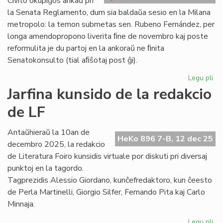
Civito okupiĝos ankaŭ pri
en
la Senata Reglamento, dum sia baldaŭa sesio en la Milana
la
metropolo: la temon submetas sen. Rubeno Fernández, per
Senato
longa amendopropono liverita ﬁne de novembro kaj poste
reformulita je du partoj en la ankoraŭ ne ﬁnita
Senatokonsulto (tial aﬁŝotaj post ĝi).
Legu pli
pri
La
Jarfina kunsido de la redakcio
Se
de LF
ok
an
pri
Antaŭhieraŭ la 10an de
HeKo 896 7-B, 12 dec 25
sia
decembro 2025, la redakcio
re
de Literatura Foiro kunsidis virtuale por diskuti pri diversaj
punktoj en la tagordo.
Tagprezidis Alessio Giordano, kunĉefredaktoro, kun ĉeesto
de Perla Martinelli, Giorgio Silfer, Fernando Pita kaj Carlo
Minnaja.
Legu pli
pri