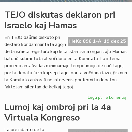
TEJO diskutas deklaron pri
Israelo kaj Hamas
En TEJO daŭras diskuto pri
HeKo 898 1-A, 19 dec 25
deklaro kondamnanta la agojn
de la israela registaro kaj de la islamisma organizaĵo Hamas,
baldaŭ submetota al voĉdono en la Komitato. La interna
procedo antaŭvidas minimumajn tempolimojn de naŭ tagoj
por la debata fazo kaj sep tagoj por la voĉdona fazo; ĝis nun
la Komitato ankoraŭ ne intervenis por fermi la debaton,
fakte jam silentan de kelkaj tagoj.
Legu pli
pri
6 komentoj
TEJO
Lumoj kaj ombroj pri la 4a
diskutas
Virtuala Kongreso
deklaron
pri
Israelo
La prezidanto de la