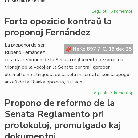
Pri kio fakte temas?
Legu pli
pri
5 komentoj
La
Forta opozicio kontraŭ la
estonta
proponoj Fernández
Civito:
ĉu
fortikaĵo?
La proponoj de sen.
HeKo 897 7-C, 19 dec 25
Rubeno Fernández
celantaj reformon de la Senata reglamento bezonas du
trionojn de la voĉoj en la Senato por traﬁ aprobon:
plejmulto ne atingebla de la sola majoritato, sen la apogo
ankaŭ de la Blanka opozicio; tial sen.
Legu pli
pri
3 komentoj
Forta
Propono de reformo de la
opozicio
Senata Reglamento pri
kontraŭ
la
protokoloj, promulgado kaj
proponoj
Fernández
dokumentoj