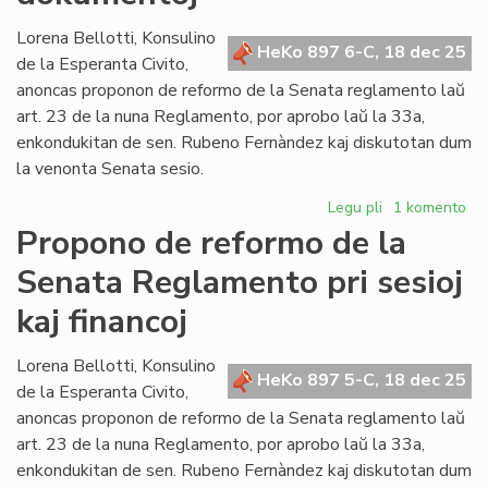
Lorena Bellotti, Konsulino
HeKo 897 6-C, 18 dec 25
de la Esperanta Civito,
anoncas proponon de reformo de la Senata reglamento laŭ
art. 23 de la nuna Reglamento, por aprobo laŭ la 33a,
enkondukitan de sen. Rubeno Fernàndez kaj diskutotan dum
la venonta Senata sesio.
Legu pli
pri
1 komento
Propono
Propono de reformo de la
de
Senata Reglamento pri sesioj
reformo
de
kaj financoj
la
Senata
Lorena Bellotti, Konsulino
Reglamento
HeKo 897 5-C, 18 dec 25
de la Esperanta Civito,
pri
protokoloj,
anoncas proponon de reformo de la Senata reglamento laŭ
promulgado
art. 23 de la nuna Reglamento, por aprobo laŭ la 33a,
kaj
enkondukitan de sen. Rubeno Fernàndez kaj diskutotan dum
dokumentoj