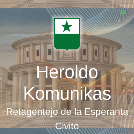
Skip
to
main
content
Heroldo
Komunikas
Retagentejo de la Esperanta
Civito