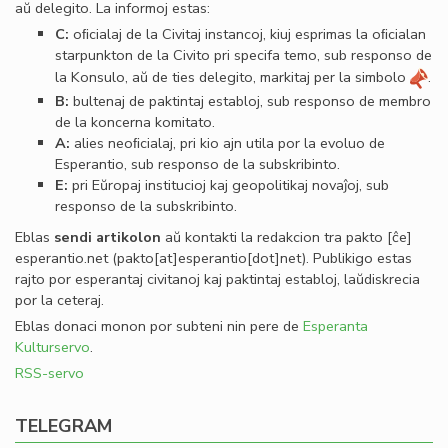
aŭ delegito. La informoj estas:
C:
oﬁcialaj de la Civitaj instancoj, kiuj esprimas la oﬁcialan
starpunkton de la Civito pri specifa temo, sub responso de
la Konsulo, aŭ de ties delegito, markitaj per la simbolo
.
B:
bultenaj de paktintaj establoj, sub responso de membro
de la koncerna komitato.
A:
alies neoﬁcialaj, pri kio ajn utila por la evoluo de
Esperantio, sub responso de la subskribinto.
E:
pri Eŭropaj institucioj kaj geopolitikaj novaĵoj, sub
responso de la subskribinto.
Eblas
sendi
artikolon
aŭ kontakti la redakcion tra
pakto
[ĉe]
esperantio
.
net
(pakto[at]esperantio[dot]net)
. Publikigo estas
rajto por esperantaj civitanoj kaj paktintaj establoj, laŭdiskrecia
por la ceteraj.
Eblas donaci monon por subteni nin pere de
Esperanta
Kulturservo
.
RSS-servo
TELEGRAM