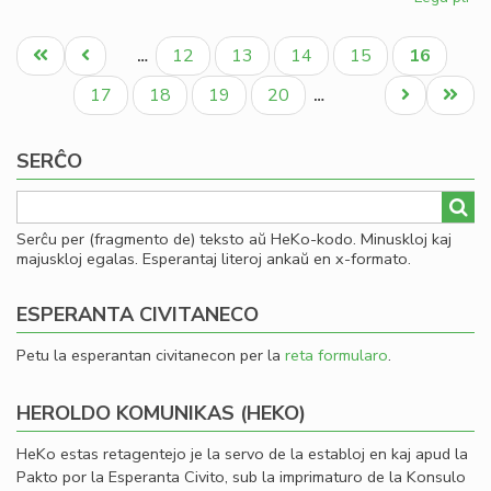
Jar
Pagination
ku
Unua
Antaŭa
Paĝo
Paĝo
Paĝo
Paĝo
Aktuala
12
13
14
15
16
…
de
paĝo
paĝo
paĝo
la
Paĝo
Paĝo
Paĝo
Paĝo
Next
Last
17
18
19
20
…
re
page
page
de
SERĈO
LF
Serĉu per (fragmento de) teksto aŭ HeKo-kodo. Minuskloj kaj
majuskloj egalas. Esperantaj literoj ankaŭ en x-formato.
ESPERANTA CIVITANECO
Petu la esperantan civitanecon per la
reta formularo
.
HEROLDO KOMUNIKAS (HEKO)
HeKo estas retagentejo je la servo de la establoj en kaj apud la
Pakto por la Esperanta Civito, sub la imprimaturo de la Konsulo