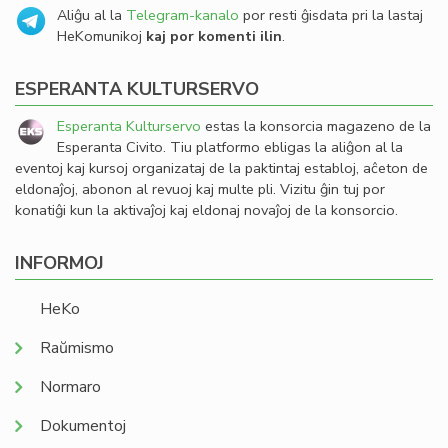
Aliĝu al la
Telegram-kanalo
por resti ĝisdata pri la lastaj
HeKomunikoj
kaj por komenti ilin
.
ESPERANTA KULTURSERVO
Esperanta Kulturservo
estas la konsorcia magazeno de la
Esperanta Civito. Tiu platformo ebligas la aliĝon al la
eventoj kaj kursoj organizataj de la paktintaj establoj, aĉeton de
eldonaĵoj, abonon al revuoj kaj multe pli. Vizitu ĝin tuj por
konatiĝi kun la aktivaĵoj kaj eldonaj novaĵoj de la konsorcio.
INFORMOJ
HeKo
Raŭmismo
Normaro
Dokumentoj