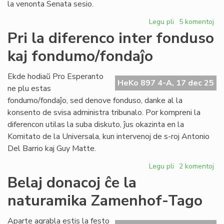
la venonta Senata sesio.
Legu pli
pri
5 komentoj
Propono
Pri la diferenco inter fonduso
de
kaj fondumo/fondaĵo
reformo
de
la
Ekde hodiaŭ Pro Esperanto
HeKo 897 4-A, 17 dec 25
Senata
ne plu estas
Reglamento
fondumo/fondaĵo, sed denove fonduso, danke al la
pri
konsento de svisa administra tribunalo. Por kompreni la
sesioj
diferencon utilas la suba diskuto, ĵus okazinta en la
kaj
Komitato de la Universala, kun intervenoj de s-roj Antonio
financoj
Del Barrio kaj Guy Matte.
Legu pli
pri
2 komentoj
Pri
Belaj donacoj ĉe la
la
naturamika Zamenhof-Tago
diferenco
inter
fonduso
Aparte agrabla estis la festo