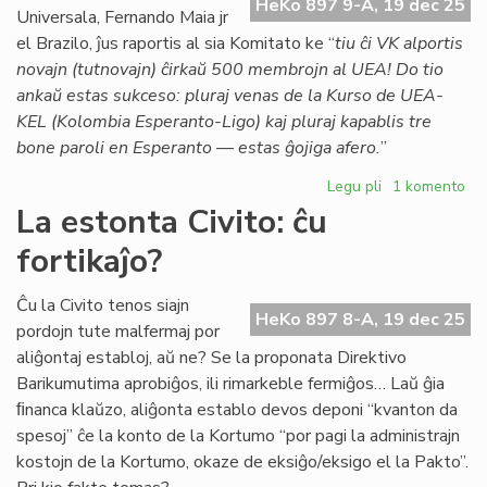
HeKo 897 9-A, 19 dec 25
kaj
Universala, Fernando Maia jr
Hamas
el Brazilo, ĵus raportis al sia Komitato ke “
tiu ĉi VK alportis
novajn (tutnovajn) ĉirkaŭ 500 membrojn al UEA! Do tio
ankaŭ estas sukceso: pluraj venas de la Kurso de UEA-
KEL (Kolombia Esperanto-Ligo) kaj pluraj kapablis tre
bone paroli en Esperanto — estas ĝojiga afero.
”
Legu pli
pri
1 komento
Lumoj
La estonta Civito: ĉu
kaj
fortikaĵo?
ombroj
pri
la
Ĉu la Civito tenos siajn
HeKo 897 8-A, 19 dec 25
4a
pordojn tute malfermaj por
Virtuala
aliĝontaj establoj, aŭ ne? Se la proponata Direktivo
Kongreso
Barikumutima aprobiĝos, ili rimarkeble fermiĝos… Laŭ ĝia
ﬁnanca klaŭzo, aliĝonta establo devos deponi “kvanton da
spesoj” ĉe la konto de la Kortumo “por pagi la administrajn
kostojn de la Kortumo, okaze de eksiĝo/eksigo el la Pakto”.