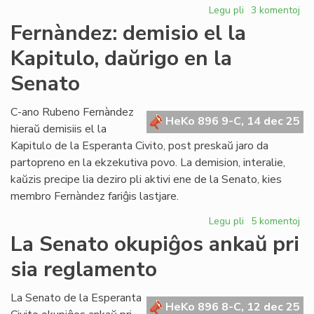
Legu pli
pri
3 komentoj
Zamenof-
Fernàndez: demisio el la
Tage
Kapitulo, daŭrigo en la
pri
antisemitismo
Senato
C-ano Rubeno Fernàndez
HeKo 896 9-C, 14 dec 25
hieraŭ demisiis el la
Kapitulo de la Esperanta Civito, post preskaŭ jaro da
partopreno en la ekzekutiva povo. La demision, interalie,
kaŭzis precipe lia deziro pli aktivi ene de la Senato, kies
membro Fernàndez fariĝis lastjare.
Legu pli
pri
5 komentoj
Fernàndez:
La Senato okupiĝos ankaŭ pri
demisio
sia reglamento
el
la
Kapitulo,
La Senato de la Esperanta
HeKo 896 8-C, 12 dec 25
daŭrigo