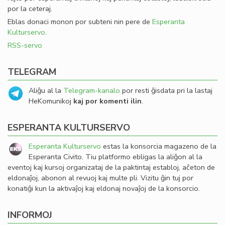
por la ceteraj.
Eblas donaci monon por subteni nin pere de
Esperanta
Kulturservo
.
RSS-servo
TELEGRAM
Aliĝu al la
Telegram-kanalo
por resti ĝisdata pri la lastaj
HeKomunikoj
kaj por komenti ilin
.
ESPERANTA KULTURSERVO
Esperanta Kulturservo
estas la konsorcia magazeno de la
Esperanta Civito. Tiu platformo ebligas la aliĝon al la
eventoj kaj kursoj organizataj de la paktintaj establoj, aĉeton de
eldonaĵoj, abonon al revuoj kaj multe pli. Vizitu ĝin tuj por
konatiĝi kun la aktivaĵoj kaj eldonaj novaĵoj de la konsorcio.
INFORMOJ