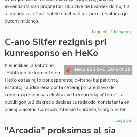
ekvendanta sian proprieton, inkluzive de kvardek domoj tra
la mondo kaj eĉ art-kolekton el naŭ mil pecoj (evaluitan je
ducent milionoj).
Legu pli
pri
1 komento
Ankaŭ
C-ano Silfer rezignis pri
British
kunresponso en HeKo
Council
destinita
al
Kiel indikas la kolofono,
HeKo 892 5-C, 30 okt 25
bankroto
“Publikigo de komento en
HeKo estas rajto por esperantaj civitanoj kaj paktintaj
establoj, laŭdiskrecia por la ceteraj; pri la enhavo de
komentoj responsas ekskluzive la koncernaj aŭtoroj.” La
publikigon laŭ diskrecio decidas la redakcio, konsistanta en
c-anoj Giacomo Comincini, Alessio Giordano, Giorgio Silfer.
Legu pli
pri
C-
"Arcadia" proksimas al sia
an