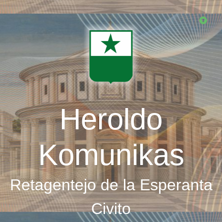
Skip
to
main
content
Heroldo
Komunikas
Retagentejo de la Esperanta
Civito