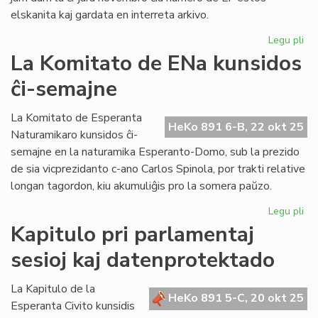
elskanita kaj gardata en interreta arkivo.
Legu pli
pri
An
La Komitato de ENa kunsidos
la
ĉi-semajne
sk
de
Lit
La Komitato de Esperanta
HeKo 891 6-B, 22 okt 25
Foi
Naturamikaro kunsidos ĉi-
semajne en la naturamika Esperanto-Domo, sub la prezido
de sia vicprezidanto c-ano Carlos Spinola, por trakti relative
longan tagordon, kiu akumuliĝis pro la somera paŭzo.
Legu pli
pri
La
Kapitulo pri parlamentaj
Ko
sesioj kaj datenprotektado
de
EN
ku
La Kapitulo de la
HeKo 891 5-C, 20 okt 25
ĉi-
Esperanta Civito kunsidis
se