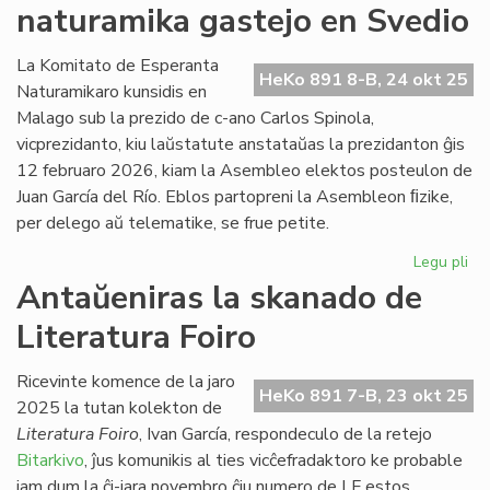
naturamika gastejo en Svedio
re
en
Ne
La Komitato de Esperanta
HeKo 891 8-B, 24 okt 25
Naturamikaro kunsidis en
Malago sub la prezido de c-ano Carlos Spinola,
vicprezidanto, kiu laŭstatute anstataŭas la prezidanton ĝis
12 februaro 2026, kiam la Asembleo elektos posteulon de
Juan García del Río. Eblos partopreni la Asembleon ﬁzike,
per delego aŭ telematike, se frue petite.
Legu pli
pri
NA
Antaŭeniras la skanado de
en
Literatura Foiro
An
na
ga
Ricevinte komence de la jaro
HeKo 891 7-B, 23 okt 25
en
2025 la tutan kolekton de
Sv
Literatura Foiro
, Ivan García, respondeculo de la retejo
Bitarkivo
, ĵus komunikis al ties vicĉefradaktoro ke probable
jam dum la ĉi-jara novembro ĉiu numero de LF estos