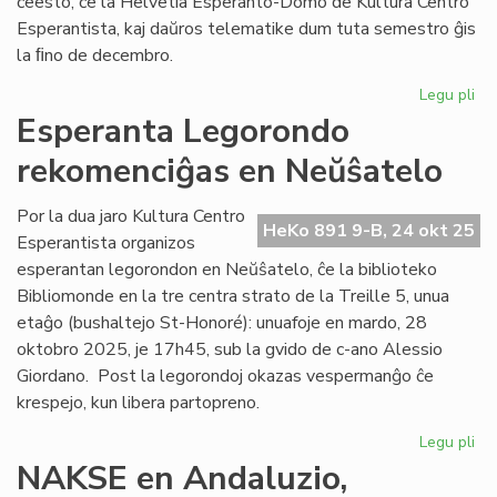
ĉeesto, ĉe la Helvetia Esperanto-Domo de Kultura Centro
Esperantista, kaj daŭros telematike dum tuta semestro ĝis
la ﬁno de decembro.
Legu pli
pri
EIE
Esperanta Legorondo
du
rekomenciĝas en Neŭŝatelo
kur
en
la
Por la dua jaro Kultura Centro
HeKo 891 9-B, 24 okt 25
du
Esperantista organizos
ak
esperantan legorondon en Neŭŝatelo, ĉe la biblioteko
jar
Bibliomonde en la tre centra strato de la Treille 5, unua
etaĝo (bushaltejo St-Honoré): unuafoje en mardo, 28
oktobro 2025, je 17h45, sub la gvido de c-ano Alessio
Giordano. Post la legorondoj okazas vespermanĝo ĉe
krespejo, kun libera partopreno.
Legu pli
pri
Es
NAKSE en Andaluzio,
Le