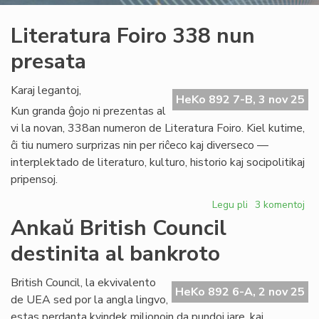
Literatura Foiro 338 nun
presata
Karaj legantoj,
HeKo 892 7-B, 3 nov 25
Kun granda ĝojo ni prezentas al
vi la novan, 338an numeron de Literatura Foiro. Kiel kutime,
ĉi tiu numero surprizas nin per riĉeco kaj diverseco —
interplektado de literaturo, kulturo, historio kaj socipolitikaj
pripensoj.
Legu pli
pri
3 komentoj
Literatura
Ankaŭ British Council
Foiro
destinita al bankroto
338
nun
presata
British Council, la ekvivalento
HeKo 892 6-A, 2 nov 25
de UEA sed por la angla lingvo,
estas perdanta kvindek milionojn da pundoj jare, kaj