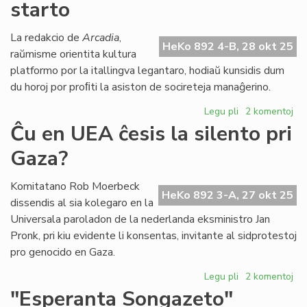
starto
Sil
rez
pri
La redakcio de
Arcadia
,
HeKo 892 4-B, 28 okt 25
ku
raŭmisme orientita kultura
en
platformo por la itallingva legantaro, hodiaŭ kunsidis dum
He
du horoj por proﬁti la asiston de socireteja manaĝerino.
Legu pli
pri
2 komentoj
"Arcadia"
Ĉu en UEA ĉesis la silento pri
proksimas
Gaza?
al
sia
starto
Komitatano Rob Moerbeck
HeKo 892 3-A, 27 okt 25
dissendis al sia kolegaro en la
Universala paroladon de la nederlanda eksministro Jan
Pronk, pri kiu evidente li konsentas, invitante al sidprotestoj
pro genocido en Gaza.
Legu pli
pri
2 komentoj
Ĉu
"Esperanta Songazeto"
en