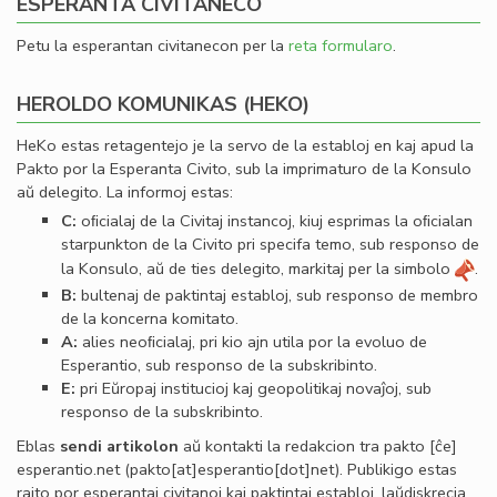
ESPERANTA CIVITANECO
Petu la esperantan civitanecon per la
reta formularo
.
HEROLDO KOMUNIKAS (HEKO)
HeKo estas retagentejo je la servo de la establoj en kaj apud la
Pakto por la Esperanta Civito, sub la imprimaturo de la Konsulo
aŭ delegito. La informoj estas:
C:
oﬁcialaj de la Civitaj instancoj, kiuj esprimas la oﬁcialan
starpunkton de la Civito pri specifa temo, sub responso de
la Konsulo, aŭ de ties delegito, markitaj per la simbolo
.
B:
bultenaj de paktintaj establoj, sub responso de membro
de la koncerna komitato.
A:
alies neoﬁcialaj, pri kio ajn utila por la evoluo de
Esperantio, sub responso de la subskribinto.
E:
pri Eŭropaj institucioj kaj geopolitikaj novaĵoj, sub
responso de la subskribinto.
Eblas
sendi
artikolon
aŭ kontakti la redakcion tra
pakto
[ĉe]
esperantio
.
net
(pakto[at]esperantio[dot]net)
. Publikigo estas
rajto por esperantaj civitanoj kaj paktintaj establoj, laŭdiskrecia