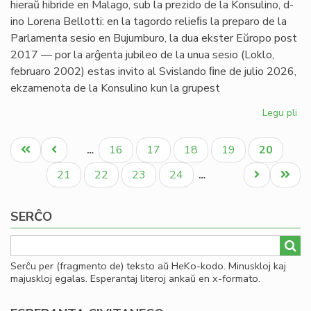
hieraŭ hibride en Malago, sub la prezido de la Konsulino, d-
ino Lorena Bellotti: en la tagordo relieﬁs la preparo de la
Parlamenta sesio en Bujumburo, la dua ekster Eŭropo post
2017 — por la arĝenta jubileo de la unua sesio (Loklo,
februaro 2002) estas invito al Svislando ﬁne de julio 2026,
ekzamenota de la Konsulino kun la grupest
Legu pli
pri
Kap
Pagination
pri
Unua
Antaŭa
Paĝo
Paĝo
Paĝo
Paĝo
Aktuala
16
17
18
19
20
…
pa
paĝo
paĝo
paĝo
ses
Paĝo
Paĝo
Paĝo
Paĝo
Next
Last
21
22
23
24
…
kaj
page
page
da
SERĈO
Serĉu per (fragmento de) teksto aŭ HeKo-kodo. Minuskloj kaj
majuskloj egalas. Esperantaj literoj ankaŭ en x-formato.