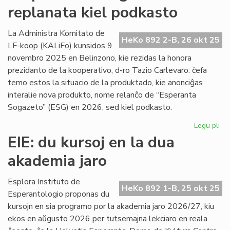
replanata kiel podkasto
UEA
ĉesis
la
La Administra Komitato de
HeKo 892 2-B, 26 okt 25
silento
LF-koop (KALiFo) kunsidos 9
pri
novembro 2025 en Belinzono, kie rezidas la honora
Gaza?
prezidanto de la kooperativo, d-ro Tazio Carlevaro: ĉefa
temo estos la situacio de la produktado, kie anonciĝas
interalie nova produkto, nome relanĉo de “Esperanta
Sogazeto” (ESG) en 2026, sed kiel podkasto.
Legu pli
pri
"E
EIE: du kursoj en la dua
So
akademia jaro
re
kie
po
Esplora Instituto de
HeKo 892 1-B, 25 okt 25
Esperantologio proponas du
kursojn en sia programo por la akademia jaro 2026/27, kiu
ekos en aŭgusto 2026 per tutsemajna lekciaro en reala