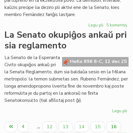
partopreno en la ekzekutiva povo. La demision, interalie,
kaŭzis precipe lia deziro pli aktivi ene de la Senato, kies
membro Fernàndez fariĝis lastjare.
Legu pli
pri
5 komentoj
Fernàndez:
La Senato okupiĝos ankaŭ pri
demisio
sia reglamento
el
la
Kapitulo,
La Senato de la Esperanta
HeKo 896 8-C, 12 dec 25
daŭrigo
Civito okupiĝos ankaŭ pri
en
la Senata Reglamento, dum sia baldaŭa sesio en la Milana
la
metropolo: la temon submetas sen. Rubeno Fernández, per
Senato
longa amendopropono liverita ﬁne de novembro kaj poste
reformulita je du partoj en la ankoraŭ ne ﬁnita
Senatokonsulto (tial aﬁŝotaj post ĝi).
Legu pli
pri
La
Pagination
Se
Unua
Antaŭa
Paĝo
Paĝo
Paĝo
Paĝo
Aktuala
12
13
14
15
16
…
ok