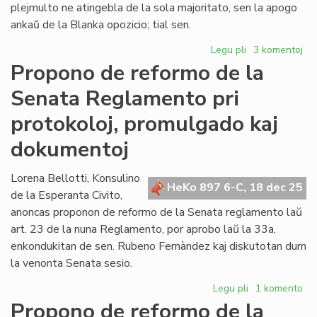
plejmulto ne atingebla de la sola majoritato, sen la apogo
ankaŭ de la Blanka opozicio; tial sen.
Legu pli
pri
3 komentoj
Forta
Propono de reformo de la
opozicio
Senata Reglamento pri
kontraŭ
la
protokoloj, promulgado kaj
proponoj
Fernández
dokumentoj
Lorena Bellotti, Konsulino
HeKo 897 6-C, 18 dec 25
de la Esperanta Civito,
anoncas proponon de reformo de la Senata reglamento laŭ
art. 23 de la nuna Reglamento, por aprobo laŭ la 33a,
enkondukitan de sen. Rubeno Fernàndez kaj diskutotan dum
la venonta Senata sesio.
Legu pli
pri
1 komento
Propono
Propono de reformo de la