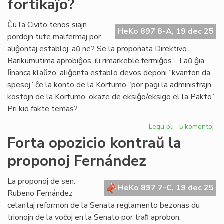
fortikaĵo?
ombroj
pri
la
Ĉu la Civito tenos siajn
HeKo 897 8-A, 19 dec 25
4a
pordojn tute malfermaj por
Virtuala
aliĝontaj establoj, aŭ ne? Se la proponata Direktivo
Kongreso
Barikumutima aprobiĝos, ili rimarkeble fermiĝos… Laŭ ĝia
ﬁnanca klaŭzo, aliĝonta establo devos deponi “kvanton da
spesoj” ĉe la konto de la Kortumo “por pagi la administrajn
kostojn de la Kortumo, okaze de eksiĝo/eksigo el la Pakto”.
Pri kio fakte temas?
Legu pli
pri
5 komentoj
La
Forta opozicio kontraŭ la
estonta
proponoj Fernández
Civito:
ĉu
fortikaĵo?
La proponoj de sen.
HeKo 897 7-C, 19 dec 25
Rubeno Fernández
celantaj reformon de la Senata reglamento bezonas du
trionojn de la voĉoj en la Senato por traﬁ aprobon: