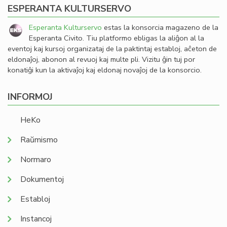
ESPERANTA KULTURSERVO
Esperanta Kulturservo
estas la konsorcia magazeno de la
Esperanta Civito. Tiu platformo ebligas la aliĝon al la
eventoj kaj kursoj organizataj de la paktintaj establoj, aĉeton de
eldonaĵoj, abonon al revuoj kaj multe pli. Vizitu ĝin tuj por
konatiĝi kun la aktivaĵoj kaj eldonaj novaĵoj de la konsorcio.
INFORMOJ
HeKo
Raŭmismo
Normaro
Dokumentoj
Establoj
Instancoj