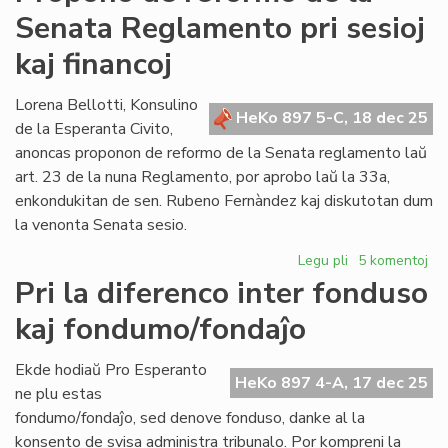
de
Senata Reglamento pri sesioj
reformo
de
kaj financoj
la
Senata
Lorena Bellotti, Konsulino
Reglamento
HeKo 897 5-C, 18 dec 25
de la Esperanta Civito,
pri
protokoloj,
anoncas proponon de reformo de la Senata reglamento laŭ
promulgado
art. 23 de la nuna Reglamento, por aprobo laŭ la 33a,
kaj
enkondukitan de sen. Rubeno Fernàndez kaj diskutotan dum
dokumentoj
la venonta Senata sesio.
Legu pli
pri
5 komentoj
Propono
Pri la diferenco inter fonduso
de
kaj fondumo/fondaĵo
reformo
de
la
Ekde hodiaŭ Pro Esperanto
HeKo 897 4-A, 17 dec 25
Senata
ne plu estas
Reglamento
fondumo/fondaĵo, sed denove fonduso, danke al la
pri
konsento de svisa administra tribunalo. Por kompreni la