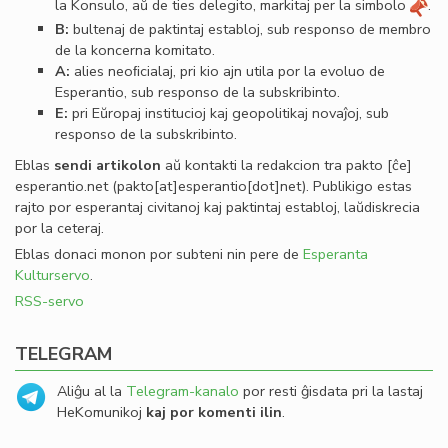
la Konsulo, aŭ de ties delegito, markitaj per la simbolo
.
B:
bultenaj de paktintaj establoj, sub responso de membro
de la koncerna komitato.
A:
alies neoﬁcialaj, pri kio ajn utila por la evoluo de
Esperantio, sub responso de la subskribinto.
E:
pri Eŭropaj institucioj kaj geopolitikaj novaĵoj, sub
responso de la subskribinto.
Eblas
sendi
artikolon
aŭ kontakti la redakcion tra
pakto
[ĉe]
esperantio
.
net
(pakto[at]esperantio[dot]net)
. Publikigo estas
rajto por esperantaj civitanoj kaj paktintaj establoj, laŭdiskrecia
por la ceteraj.
Eblas donaci monon por subteni nin pere de
Esperanta
Kulturservo
.
RSS-servo
TELEGRAM
Aliĝu al la
Telegram-kanalo
por resti ĝisdata pri la lastaj
HeKomunikoj
kaj por komenti ilin
.