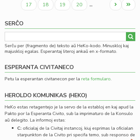
paĝo
paĝo
paĝo
an
Paĝo
Paĝo
Paĝo
Paĝo
Next
Last
17
18
19
20
…
pri
page
page
sia
SERĈO
re
Serĉu per (fragmento de) teksto aŭ HeKo-kodo. Minuskloj kaj
majuskloj egalas. Esperantaj literoj ankaŭ en x-formato.
ESPERANTA CIVITANECO
Petu la esperantan civitanecon per la
reta formularo
.
HEROLDO KOMUNIKAS (HEKO)
HeKo estas retagentejo je la servo de la establoj en kaj apud la
Pakto por la Esperanta Civito, sub la imprimaturo de la Konsulo
aŭ delegito. La informoj estas:
C:
oﬁcialaj de la Civitaj instancoj, kiuj esprimas la oﬁcialan
starpunkton de la Civito pri specifa temo, sub responso de