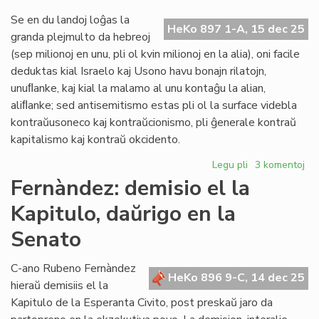
la
na
Se en du landoj loĝas la
HeKo 897 1-A, 15 dec 25
Za
granda plejmulto da hebreoj
Ta
(sep milionoj en unu, pli ol kvin milionoj en la alia), oni facile
deduktas kial Israelo kaj Usono havu bonajn rilatojn,
unuﬂanke, kaj kial la malamo al unu kontaĝu la alian,
aliﬂanke; sed antisemitismo estas pli ol la surface videbla
kontraŭusoneco kaj kontraŭcionismo, pli ĝenerale kontraŭ
kapitalismo kaj kontraŭ okcidento.
Legu pli
pri
3 komentoj
Zamenof-
Fernàndez: demisio el la
Tage
Kapitulo, daŭrigo en la
pri
antisemitismo
Senato
C-ano Rubeno Fernàndez
HeKo 896 9-C, 14 dec 25
hieraŭ demisiis el la
Kapitulo de la Esperanta Civito, post preskaŭ jaro da