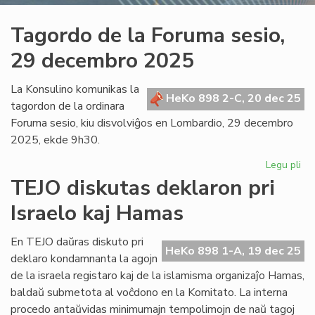
Tagordo de la Foruma sesio,
29 decembro 2025
La Konsulino komunikas la
HeKo 898 2-C, 20 dec 25
tagordon de la ordinara
Foruma sesio, kiu disvolviĝos en Lombardio, 29 decembro
2025, ekde 9h30.
Legu pli
pri
Ta
TEJO diskutas deklaron pri
de
Israelo kaj Hamas
la
Fo
ses
En TEJO daŭras diskuto pri
HeKo 898 1-A, 19 dec 25
29
deklaro kondamnanta la agojn
de
de la israela registaro kaj de la islamisma organizaĵo Hamas,
20
baldaŭ submetota al voĉdono en la Komitato. La interna
procedo antaŭvidas minimumajn tempolimojn de naŭ tagoj