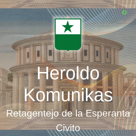
Skip
to
main
content
Heroldo
Komunikas
Retagentejo de la Esperanta
Civito