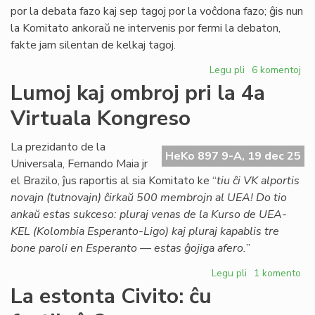
por la debata fazo kaj sep tagoj por la voĉdona fazo; ĝis nun
la Komitato ankoraŭ ne intervenis por fermi la debaton,
fakte jam silentan de kelkaj tagoj.
Legu pli
pri
6 komentoj
TEJO
Lumoj kaj ombroj pri la 4a
diskutas
Virtuala Kongreso
deklaron
pri
Israelo
La prezidanto de la
HeKo 897 9-A, 19 dec 25
kaj
Universala, Fernando Maia jr
Hamas
el Brazilo, ĵus raportis al sia Komitato ke “
tiu ĉi VK alportis
novajn (tutnovajn) ĉirkaŭ 500 membrojn al UEA! Do tio
ankaŭ estas sukceso: pluraj venas de la Kurso de UEA-
KEL (Kolombia Esperanto-Ligo) kaj pluraj kapablis tre
bone paroli en Esperanto — estas ĝojiga afero.
”
Legu pli
pri
1 komento
Lumoj
La estonta Civito: ĉu
kaj