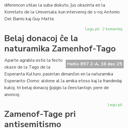
sesioj
diferencon utilas la suba diskuto, ĵus okazinta en la
kaj
Komitato de la Universala, kun intervenoj de s-roj Antonio
financoj
Del Barrio kaj Guy Matte.
Legu pli
pri
2 komentoj
Pri
Belaj donacoj ĉe la
la
naturamika Zamenhof-Tago
diferenco
inter
fonduso
Aparte agrabla estis la festo
HeKo 897 2-A, 16 dec 25
kaj
okaze de la Tago de la
fondumo/fonda
Esperanta Kulturo, pasintan dimanĉon en la naturamika
Esperanto-Domo: aldone al la amika etoso kaj la frandindaj
kukoj, tri belaj donacoj ĝojigis la ĉeestantojn, pere de
anoncoj.
Legu pli
pri
Bel
Zamenof-Tage pri
do
antisemitismo
ĉe