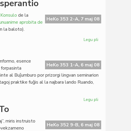
Esperantio
katolikoj
ne
 Konsulo
de la
plu
HeKo 353 2-A, 7 maj 08
 unuanime aprobita de
financas
 la baloto).
Amnestion
Internacian
Legu pli
pri
Pekinistoj
kaj
Tibetemaj
 informo, esence
en
HeKo 353 1-A, 6 maj 08
 forpasinta
Esperantio
ninte al Buĵumburo por prizorgi lingvan seminarion
agoj praktike fuĝis al la najbara lando Ruando,
Legu pli
pri
Pri
ETo
sekureco
en
 miris instruisto
Burundio
HeKo 352 9-B, 6 maj 08
provekzameno