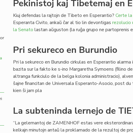
Pekinistoj kaj Tibetemaj en 
,
Kiuj defendas la rajtojn de Tibeto en Esperantio?
Certe la
Esperanta Civito, ankaŭ ĉar al tio lin devontigas
rezolucio
la Senato
lastan aŭguston (la ruĝa grupo ne partoprenis en
por
Pri sekureco en Burundio
a
Pri la sekureco en Burundio cirkulas en Esperantio alarma
bazita sur la fakto ke s-ino Margaretha Symoens (ﬁlino de
altranga funkciulo de la belga kolonia administracio), alve
ŝajne ﬁnancitan de Universala Esperanto-Asocio, post du t
kien ŝi jam pla
ri
La subteninda lernejo de TI
“La gelernantoj de ZAMENHOF estas vere eksterordinaraj”,
kelkajn minutojn antaŭ la proklamado de la rezultoj de 