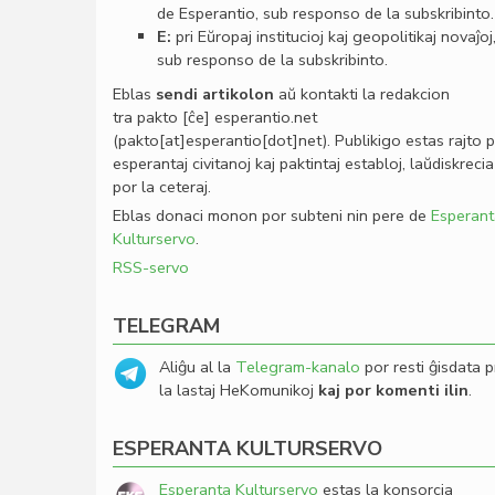
de Esperantio, sub responso de la subskribinto.
E:
pri Eŭropaj institucioj kaj geopolitikaj novaĵoj
sub responso de la subskribinto.
Eblas
sendi
artikolon
aŭ kontakti la redakcion
tra
pakto
[ĉe]
esperantio
.
net
(pakto[at]esperantio[dot]net)
. Publikigo estas rajto 
esperantaj civitanoj kaj paktintaj establoj, laŭdiskrecia
por la ceteraj.
Eblas donaci monon por subteni nin pere de
Esperant
Kulturservo
.
RSS-servo
TELEGRAM
Aliĝu al la
Telegram-kanalo
por resti ĝisdata p
la lastaj HeKomunikoj
kaj por komenti ilin
.
ESPERANTA KULTURSERVO
Esperanta Kulturservo
estas la konsorcia