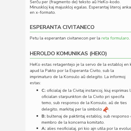
Serĉu per (fragmento de) teksto aŭ HeKo-kodo.
Minuskloj kaj majuskloj egalas. Esperantaj literoj ank
en x-formato.
ESPERANTA CIVITANECO
Petu la esperantan civitanecon per la
reta formularo
.
HEROLDO KOMUNIKAS (HEKO)
HeKo estas retagentejo je la servo de la establoj en 
apud la Pakto por la Esperanta Civito, sub la
imprimaturo de la Konsulo aŭ delegito. La informoj
estas:
C:
oﬁcialaj de la Civitaj instancoj, kiuj esprimas 
oﬁcialan starpunkton de la Civito pri specifa
temo, sub responso de la Konsulo, aŭ de ties
delegito, markitaj per la simbolo
.
B:
bultenaj de paktintaj establoj, sub responso
membro de la koncerna komitato.
A:
alies neoﬁcialaj, pri kio ajn utila por la evolu