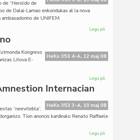
ĝo de “Heroldo de
apo de Dalai-Lamao enkondukas al la nova
la ambasadorino de UNIFEM.
Legu pli
pri
La
lno
sesa
numero
a Tutmonda Kongreso
2008
HeKo 353 4-A, 12 maj 08
nizas Litova E-
de
"Heroldo"
Legu pli
pri
Forta
 Amnestion Internacian
raŭmisma
alesto
en
HeKo 353 3-A, 10 maj 08
estas “neevitebla”,
Vilno
ndorganizo. Tion anoncis kardinalo Renato Raffaele
Legu pli
pri
La