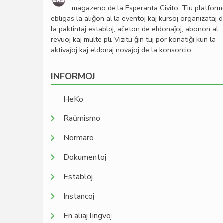
magazeno de la Esperanta Civito. Tiu platfor
ebligas la aliĝon al la eventoj kaj kursoj organizataj 
la paktintaj establoj, aĉeton de eldonaĵoj, abonon al
revuoj kaj multe pli. Vizitu ĝin tuj por konatiĝi kun la
aktivaĵoj kaj eldonaj novaĵoj de la konsorcio.
INFORMOJ
HeKo
Raŭmismo
Normaro
Dokumentoj
Establoj
Instancoj
En aliaj lingvoj