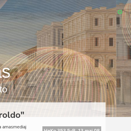
as
to
roldo"
la amasmediaj
HeKo 353 5-B, 13 maj 08