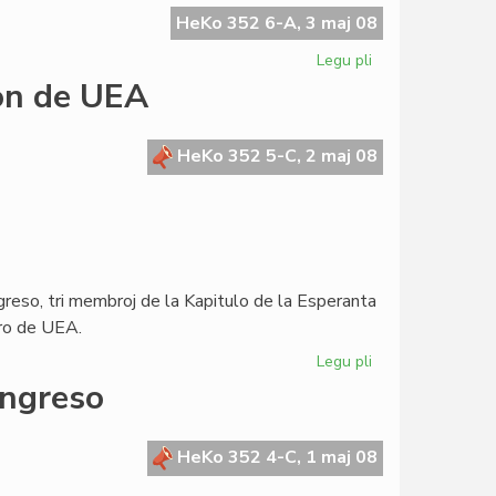
skribis
HeKo 352 6-A, 3 maj 08
al
Legu pli
pri
la
Sen
ron de UEA
Konsulo
la
Civito
ne
HeKo 352 5-C, 2 maj 08
estus
mondcivitanoj
ngreso, tri membroj de la Kapitulo de la Esperanta
aro de UEA.
Legu pli
pri
La
ongreso
Kapitulo
invitas
la
HeKo 352 4-C, 1 maj 08
Estraron