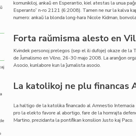
komunikiloj, ankaŭ en Esperantio, kiel atestas la unua pa
aŭ
Esperanto” n-ro 2121 (6:2008). Tamen ne nur la kalva k
numero: ankaŭ la blonda long-hara Nicole Kidman, bonvo
Forta raŭmisma alesto en Vi
Kvindek personoj prelegos (sep el ili dufoje) okaze de l
de Ĵurnalismo en Vilno, 26-30 majo 2008. La aranĝon orga
Asocio, kunlabore kun la ĵurnalista asocio.
kaj
La katolikoj ne plu financas
la
La haltigo de la katolika ﬁnancado al Amnestio Internacia 
pro la elekto favore al abortigo, fare de la homrajta defe
Martino, prezidanta la pontiﬁkan konsilion Justo kaj Paco.
 de
o