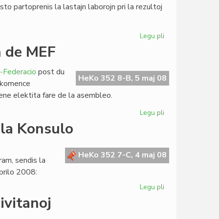
o partoprenis la lastajn laborojn pri la rezultoj
Legu pli
pri
La
n de MEF
subteninda
lernejo
-Federacio
post du
de
HeKo 352 8-B, 5 maj 08
n: komence
TIETo
lene elektita fare de la asembleo.
Legu pli
pri
Luis
 la Konsulo
Raudon
lasis
la
HeKo 352 7-C, 4 maj 08
am, sendis la
estraron
prilo 2008:
de
MEF
Legu pli
pri
La
ivitanoj
SAT-
prezidanto