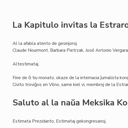
La Kapitulo invitas la Estra
Al la afabla atento de gesinjoroj
Claude Nourmont, Barbara Pietrzak, José Antonio Vergara
Altestimataj,
Fine de ĉi tiu monato, okaze de la internacia ĵurnalista ko
Civito troviĝos en Vilno, same kiel vi, membroj de la Estr
Saluto al la naŭa Meksika K
Estimata Prezidanto, Estimataj gekongresanoj,