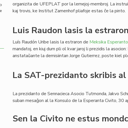
organizita de UFEPLAT por la lernejoj-membroj. La instruist
mo
kaj trovis, ke Institut Zamenhof pliafoje estas ĉe la pinto.
de
Luis Raudon lasis la estraro
Luís Raudón Uribe lasis la estraron de
Meksika Esperanto
mandatoj, en kiuj dum pli ol kvar jaroj li prezidis la asocio
anstataŭante la demisiintan Jorge Gutierrez, poste kiel p
La SAT-prezidanto skribis al
La prezidanto de Sennacieca Asocio Tutmonda, Jakvo Schr
suban mesaĝon al la Konsulo de la Esperanta Civito, 30 a
Sen la Civito ne estus mondc