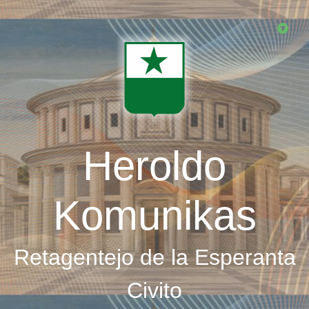
Skip
to
main
content
Heroldo
Komunikas
Retagentejo de la Esperanta
Civito