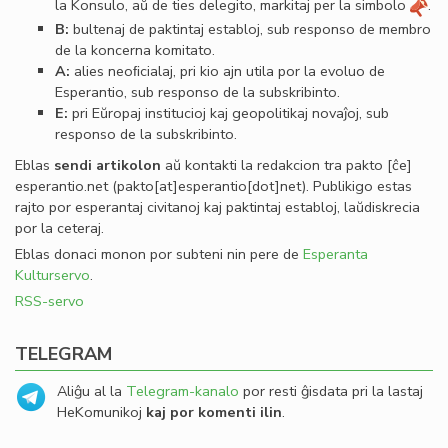
la Konsulo, aŭ de ties delegito, markitaj per la simbolo
.
B:
bultenaj de paktintaj establoj, sub responso de membro
de la koncerna komitato.
A:
alies neoﬁcialaj, pri kio ajn utila por la evoluo de
Esperantio, sub responso de la subskribinto.
E:
pri Eŭropaj institucioj kaj geopolitikaj novaĵoj, sub
responso de la subskribinto.
Eblas
sendi
artikolon
aŭ kontakti la redakcion tra
pakto
[ĉe]
esperantio
.
net
(pakto[at]esperantio[dot]net)
. Publikigo estas
rajto por esperantaj civitanoj kaj paktintaj establoj, laŭdiskrecia
por la ceteraj.
Eblas donaci monon por subteni nin pere de
Esperanta
Kulturservo
.
RSS-servo
TELEGRAM
Aliĝu al la
Telegram-kanalo
por resti ĝisdata pri la lastaj
HeKomunikoj
kaj por komenti ilin
.