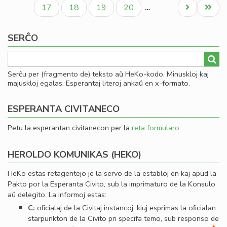
paĝo
paĝo
paĝo
an
Paĝo
Paĝo
Paĝo
Paĝo
Next
Last
17
18
19
20
…
pri
page
page
sia
SERĈO
re
Serĉu per (fragmento de) teksto aŭ HeKo-kodo. Minuskloj kaj
majuskloj egalas. Esperantaj literoj ankaŭ en x-formato.
ESPERANTA CIVITANECO
Petu la esperantan civitanecon per la
reta formularo
.
HEROLDO KOMUNIKAS (HEKO)
HeKo estas retagentejo je la servo de la establoj en kaj apud la
Pakto por la Esperanta Civito, sub la imprimaturo de la Konsulo
aŭ delegito. La informoj estas:
C:
oﬁcialaj de la Civitaj instancoj, kiuj esprimas la oﬁcialan
starpunkton de la Civito pri specifa temo, sub responso de