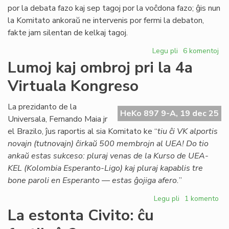
por la debata fazo kaj sep tagoj por la voĉdona fazo; ĝis nun
la Komitato ankoraŭ ne intervenis por fermi la debaton,
fakte jam silentan de kelkaj tagoj.
Legu pli
pri
6 komentoj
TEJO
Lumoj kaj ombroj pri la 4a
diskutas
Virtuala Kongreso
deklaron
pri
Israelo
La prezidanto de la
HeKo 897 9-A, 19 dec 25
kaj
Universala, Fernando Maia jr
Hamas
el Brazilo, ĵus raportis al sia Komitato ke “
tiu ĉi VK alportis
novajn (tutnovajn) ĉirkaŭ 500 membrojn al UEA! Do tio
ankaŭ estas sukceso: pluraj venas de la Kurso de UEA-
KEL (Kolombia Esperanto-Ligo) kaj pluraj kapablis tre
bone paroli en Esperanto — estas ĝojiga afero.
”
Legu pli
pri
1 komento
Lumoj
La estonta Civito: ĉu
kaj