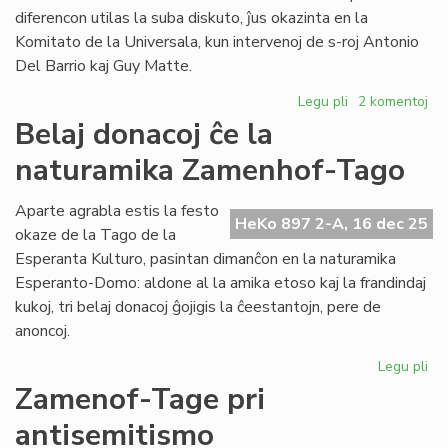
sesioj
diferencon utilas la suba diskuto, ĵus okazinta en la
kaj
Komitato de la Universala, kun intervenoj de s-roj Antonio
financoj
Del Barrio kaj Guy Matte.
Legu pli
pri
2 komentoj
Pri
Belaj donacoj ĉe la
la
naturamika Zamenhof-Tago
diferenco
inter
fonduso
Aparte agrabla estis la festo
HeKo 897 2-A, 16 dec 25
kaj
okaze de la Tago de la
fondumo/fonda
Esperanta Kulturo, pasintan dimanĉon en la naturamika
Esperanto-Domo: aldone al la amika etoso kaj la frandindaj
kukoj, tri belaj donacoj ĝojigis la ĉeestantojn, pere de
anoncoj.
Legu pli
pri
Bel
Zamenof-Tage pri
do
antisemitismo
ĉe