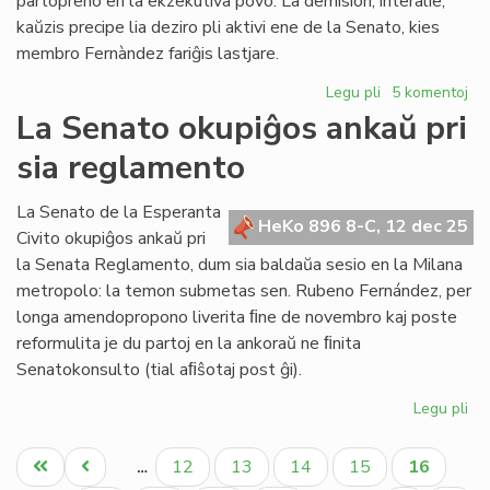
partopreno en la ekzekutiva povo. La demision, interalie,
kaŭzis precipe lia deziro pli aktivi ene de la Senato, kies
membro Fernàndez fariĝis lastjare.
Legu pli
pri
5 komentoj
Fernàndez:
La Senato okupiĝos ankaŭ pri
demisio
sia reglamento
el
la
Kapitulo,
La Senato de la Esperanta
HeKo 896 8-C, 12 dec 25
daŭrigo
Civito okupiĝos ankaŭ pri
en
la Senata Reglamento, dum sia baldaŭa sesio en la Milana
la
metropolo: la temon submetas sen. Rubeno Fernández, per
Senato
longa amendopropono liverita ﬁne de novembro kaj poste
reformulita je du partoj en la ankoraŭ ne ﬁnita
Senatokonsulto (tial aﬁŝotaj post ĝi).
Legu pli
pri
La
Pagination
Se
Unua
Antaŭa
Paĝo
Paĝo
Paĝo
Paĝo
Aktuala
12
13
14
15
16
…
ok