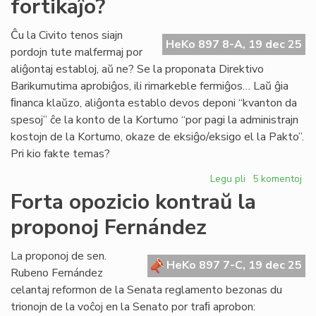
fortikaĵo?
ombroj
pri
la
Ĉu la Civito tenos siajn
HeKo 897 8-A, 19 dec 25
4a
pordojn tute malfermaj por
Virtuala
aliĝontaj establoj, aŭ ne? Se la proponata Direktivo
Kongreso
Barikumutima aprobiĝos, ili rimarkeble fermiĝos… Laŭ ĝia
ﬁnanca klaŭzo, aliĝonta establo devos deponi “kvanton da
spesoj” ĉe la konto de la Kortumo “por pagi la administrajn
kostojn de la Kortumo, okaze de eksiĝo/eksigo el la Pakto”.
Pri kio fakte temas?
Legu pli
pri
5 komentoj
La
Forta opozicio kontraŭ la
estonta
proponoj Fernández
Civito:
ĉu
fortikaĵo?
La proponoj de sen.
HeKo 897 7-C, 19 dec 25
Rubeno Fernández
celantaj reformon de la Senata reglamento bezonas du
trionojn de la voĉoj en la Senato por traﬁ aprobon: