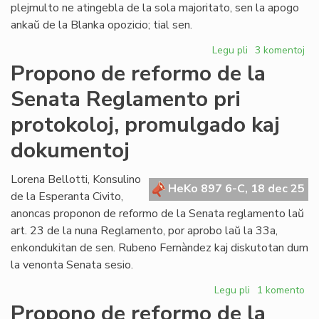
plejmulto ne atingebla de la sola majoritato, sen la apogo
ankaŭ de la Blanka opozicio; tial sen.
Legu pli
pri
3 komentoj
Forta
Propono de reformo de la
opozicio
Senata Reglamento pri
kontraŭ
la
protokoloj, promulgado kaj
proponoj
Fernández
dokumentoj
Lorena Bellotti, Konsulino
HeKo 897 6-C, 18 dec 25
de la Esperanta Civito,
anoncas proponon de reformo de la Senata reglamento laŭ
art. 23 de la nuna Reglamento, por aprobo laŭ la 33a,
enkondukitan de sen. Rubeno Fernàndez kaj diskutotan dum
la venonta Senata sesio.
Legu pli
pri
1 komento
Propono
Propono de reformo de la