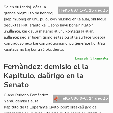
la
na
Se en du landoj loĝas la
HeKo 897 1-A, 15 dec 25
Za
granda plejmulto da hebreoj
Ta
(sep milionoj en unu, pli ol kvin milionoj en la alia), oni facile
deduktas kial Israelo kaj Usono havu bonajn rilatojn,
unuﬂanke, kaj kial la malamo al unu kontaĝu la alian,
aliﬂanke; sed antisemitismo estas pli ol la surface videbla
kontraŭusoneco kaj kontraŭcionismo, pli ĝenerale kontraŭ
kapitalismo kaj kontraŭ okcidento.
Legu pli
pri
3 komentoj
Zamenof-
Fernàndez: demisio el la
Tage
Kapitulo, daŭrigo en la
pri
antisemitismo
Senato
C-ano Rubeno Fernàndez
HeKo 896 9-C, 14 dec 25
hieraŭ demisiis el la
Kapitulo de la Esperanta Civito, post preskaŭ jaro da