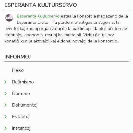
ESPERANTA KULTURSERVO
Esperanta Kulturservo
estas la konsorcia magazeno de la
Esperanta Civito. Tiu platformo ebligas la aliĝon al la
eventoj kaj kursoj organizataj de la paktintaj establoj, aĉeton de
eldonaĵoj, abonon al revuoj kaj multe pli. Vizitu ĝin tuj por
konatiĝi kun la aktivaĵoj kaj eldonaj novaĵoj de la konsorcio.
INFORMOJ
HeKo
Raŭmismo
Normaro
Dokumentoj
Establoj
Instancoj