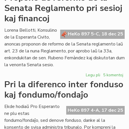
de
Senata Reglamento pri sesioj
reformo
de
kaj financoj
la
Senata
Lorena Bellotti, Konsulino
Reglamento
HeKo 897 5-C, 18 dec 25
de la Esperanta Civito,
pri
protokoloj,
anoncas proponon de reformo de la Senata reglamento laŭ
promulgado
art. 23 de la nuna Reglamento, por aprobo laŭ la 33a,
kaj
enkondukitan de sen. Rubeno Fernàndez kaj diskutotan dum
dokumentoj
la venonta Senata sesio.
Legu pli
pri
5 komentoj
Propono
Pri la diferenco inter fonduso
de
kaj fondumo/fondaĵo
reformo
de
la
Ekde hodiaŭ Pro Esperanto
HeKo 897 4-A, 17 dec 25
Senata
ne plu estas
Reglamento
fondumo/fondaĵo, sed denove fonduso, danke al la
pri
konsento de svisa administra tribunalo. Por kompreni la