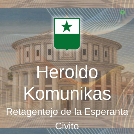
Skip
to
main
content
Heroldo
Komunikas
Retagentejo de la Esperanta
Civito