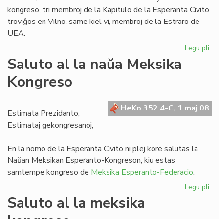
kongreso, tri membroj de la Kapitulo de la Esperanta Civito
troviĝos en Vilno, same kiel vi, membroj de la Estraro de
UEA.
Legu pli
pri
La
Saluto al la naŭa Meksika
Kap
Kongreso
inv
la
Es
HeKo 352 4-C, 1 maj 08
de
Estimata Prezidanto,
UE
Estimataj gekongresanoj,
En la nomo de la Esperanta Civito ni plej kore salutas la
Naŭan Meksikan Esperanto-Kongreson, kiu estas
samtempe kongreso de
Meksika Esperanto-Federacio
.
Legu pli
pri
Sa
Saluto al la meksika
al
la