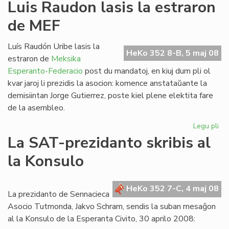
La
Luis Raudon lasis la estraron
su
de MEF
ler
de
TI
Luís Raudón Uribe lasis la
HeKo 352 8-B, 5 maj 08
estraron de
Meksika
Esperanto-Federacio
post du mandatoj, en kiuj dum pli ol
kvar jaroj li prezidis la asocion: komence anstataŭante la
demisiintan Jorge Gutierrez, poste kiel plene elektita fare
de la asembleo.
Legu pli
pri
Lui
La SAT-prezidanto skribis al
Ra
la Konsulo
las
la
es
HeKo 352 7-C, 4 maj 08
de
La prezidanto de Sennacieca
ME
Asocio Tutmonda, Jakvo Schram, sendis la suban mesaĝon
al la Konsulo de la Esperanta Civito, 30 aprilo 2008: