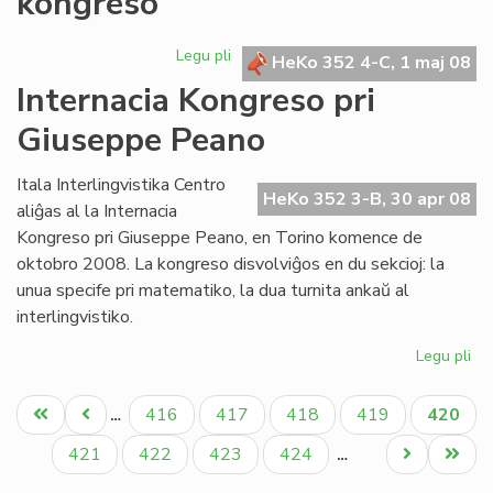
kongreso
na
Me
Legu pli
pri
HeKo 352 4-C, 1 maj 08
Ko
Saluto
Internacia Kongreso pri
al
la
Giuseppe Peano
meksika
kongreso
Itala Interlingvistika Centro
HeKo 352 3-B, 30 apr 08
aliĝas al la Internacia
Kongreso pri Giuseppe Peano, en Torino komence de
oktobro 2008. La kongreso disvolviĝos en du sekcioj: la
unua specife pri matematiko, la dua turnita ankaŭ al
interlingvistiko.
Legu pli
pri
Int
Pagination
Ko
Unua
Antaŭa
Paĝo
Paĝo
Paĝo
Paĝo
Aktual
416
417
418
419
420
…
pri
paĝo
paĝo
paĝo
Gi
Paĝo
Paĝo
Paĝo
Paĝo
Next
Last
421
422
423
424
…
Pe
page
page