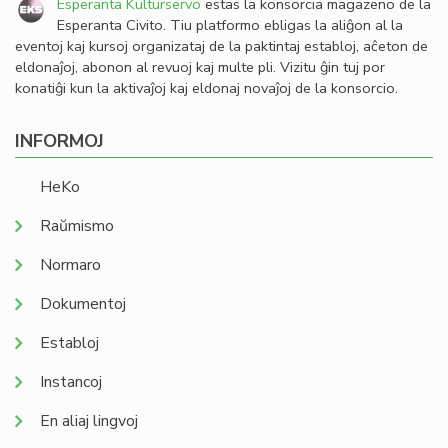
Esperanta Kulturservo
estas la konsorcia magazeno de la
Esperanta Civito. Tiu platformo ebligas la aliĝon al la
eventoj kaj kursoj organizataj de la paktintaj establoj, aĉeton de
eldonaĵoj, abonon al revuoj kaj multe pli. Vizitu ĝin tuj por
konatiĝi kun la aktivaĵoj kaj eldonaj novaĵoj de la konsorcio.
INFORMOJ
HeKo
Raŭmismo
Normaro
Dokumentoj
Establoj
Instancoj
En aliaj lingvoj