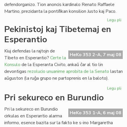
defendorganizo. Tion anoncis kardinalo Renato Raffaele
Martino, prezidanta la pontiﬁkan konsilion Justo kaj Paco.
Legu pli
pri
La
Pekinistoj kaj Tibetemaj en
kat
Esperantio
ne
plu
fi
Kiuj defendas la rajtojn de
HeKo 353 2-A, 7 maj 08
Am
Tibeto en Esperantio?
Certe la
Int
Konsulo
de la Esperanta Civito, ankaŭ ĉar al tio lin
devontigas
rezolucio unuanime aprobita de la Senato
lastan
aŭguston (la ruĝa grupo ne partoprenis en la baloto).
Legu pli
pri
Pek
Pri sekureco en Burundio
kaj
Ti
Pri la sekureco en Burundio
en
HeKo 353 1-A, 6 maj 08
cirkulas en Esperantio alarma
Es
informo, esence bazita sur la fakto ke s-ino Margaretha