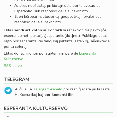
de la koncerna komitato.
A:
alies neoﬁcialaj, pri kio ajn utila por la evoluo de
Esperantio, sub responso de la subskribinto.
E:
pri Eŭropaj institucioj kaj geopolitikaj novaĵoj, sub
responso de la subskribinto.
Eblas
sendi
artikolon
aŭ kontakti la redakcion tra
pakto
[ĉe]
esperantio
.
net
(pakto[at]esperantio[dot]net)
. Publikigo estas
rajto por esperantaj civitanoj kaj paktintaj establoj, laŭdiskrecia
por la ceteraj.
Eblas donaci monon por subteni nin pere de
Esperanta
Kulturservo
.
RSS-servo
TELEGRAM
Aliĝu al la
Telegram-kanalo
por resti ĝisdata pri la lastaj
HeKomunikoj
kaj por komenti ilin
.
ESPERANTA KULTURSERVO