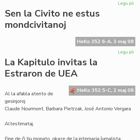
Legu pli
pri
La
Sen la Civito ne estus
SA
mondcivitanoj
pr
skr
al
HeKo 352 6-A, 3 maj 08
la
Ko
Legu pli
pri
Se
La Kapitulo invitas la
la
Estraron de UEA
Civ
ne
es
HeKo 352 5-C, 2 maj 08
mo
Al la afabla atento de
gesinjoroj
Claude Nourmont, Barbara Pietrzak, José Antonio Vergara
Altestimataj,
Fine de ĉi tiu monato, okaze de la internacia ĵurnalista