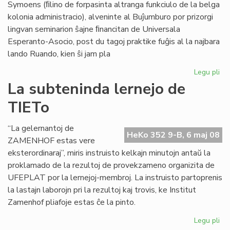
Symoens (ﬁlino de forpasinta altranga funkciulo de la belga
kolonia administracio), alveninte al Buĵumburo por prizorgi
lingvan seminarion ŝajne ﬁnancitan de Universala
Esperanto-Asocio, post du tagoj praktike fuĝis al la najbara
lando Ruando, kien ŝi jam pla
Legu pli
pri
Pri
La subteninda lernejo de
se
TIETo
en
Bu
“La gelernantoj de
HeKo 352 9-B, 6 maj 08
ZAMENHOF estas vere
eksterordinaraj”, miris instruisto kelkajn minutojn antaŭ la
proklamado de la rezultoj de provekzameno organizita de
UFEPLAT por la lernejoj-membroj. La instruisto partoprenis
la lastajn laborojn pri la rezultoj kaj trovis, ke Institut
Zamenhof pliafoje estas ĉe la pinto.
Legu pli
pri