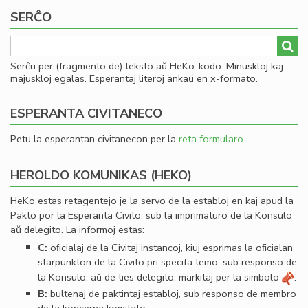
SERĈO
Serĉu per (fragmento de) teksto aŭ HeKo-kodo. Minuskloj kaj
majuskloj egalas. Esperantaj literoj ankaŭ en x-formato.
ESPERANTA CIVITANECO
Petu la esperantan civitanecon per la
reta formularo
.
HEROLDO KOMUNIKAS (HEKO)
HeKo estas retagentejo je la servo de la establoj en kaj apud la
Pakto por la Esperanta Civito, sub la imprimaturo de la Konsulo
aŭ delegito. La informoj estas:
C:
oﬁcialaj de la Civitaj instancoj, kiuj esprimas la oﬁcialan
starpunkton de la Civito pri specifa temo, sub responso de
la Konsulo, aŭ de ties delegito, markitaj per la simbolo
.
B:
bultenaj de paktintaj establoj, sub responso de membro