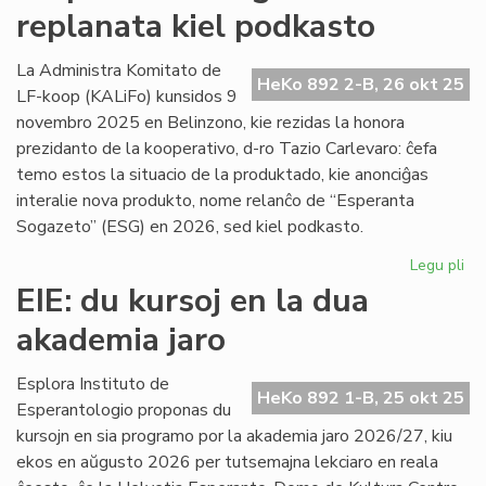
replanata kiel podkasto
UEA
ĉesis
la
La Administra Komitato de
HeKo 892 2-B, 26 okt 25
silento
LF-koop (KALiFo) kunsidos 9
pri
novembro 2025 en Belinzono, kie rezidas la honora
Gaza?
prezidanto de la kooperativo, d-ro Tazio Carlevaro: ĉefa
temo estos la situacio de la produktado, kie anonciĝas
interalie nova produkto, nome relanĉo de “Esperanta
Sogazeto” (ESG) en 2026, sed kiel podkasto.
Legu pli
pri
"E
EIE: du kursoj en la dua
So
akademia jaro
re
kie
po
Esplora Instituto de
HeKo 892 1-B, 25 okt 25
Esperantologio proponas du
kursojn en sia programo por la akademia jaro 2026/27, kiu
ekos en aŭgusto 2026 per tutsemajna lekciaro en reala