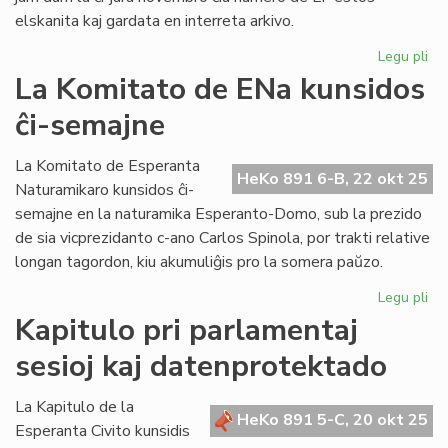
elskanita kaj gardata en interreta arkivo.
Legu pli
pri
An
La Komitato de ENa kunsidos
la
ĉi-semajne
sk
de
Lit
La Komitato de Esperanta
HeKo 891 6-B, 22 okt 25
Foi
Naturamikaro kunsidos ĉi-
semajne en la naturamika Esperanto-Domo, sub la prezido
de sia vicprezidanto c-ano Carlos Spinola, por trakti relative
longan tagordon, kiu akumuliĝis pro la somera paŭzo.
Legu pli
pri
La
Kapitulo pri parlamentaj
Ko
sesioj kaj datenprotektado
de
EN
ku
La Kapitulo de la
HeKo 891 5-C, 20 okt 25
ĉi-
Esperanta Civito kunsidis
se