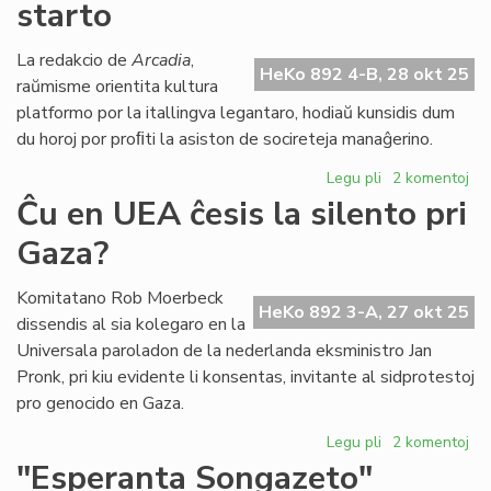
starto
Sil
rez
pri
La redakcio de
Arcadia
,
HeKo 892 4-B, 28 okt 25
ku
raŭmisme orientita kultura
en
platformo por la itallingva legantaro, hodiaŭ kunsidis dum
He
du horoj por proﬁti la asiston de socireteja manaĝerino.
Legu pli
pri
2 komentoj
"Arcadia"
Ĉu en UEA ĉesis la silento pri
proksimas
Gaza?
al
sia
starto
Komitatano Rob Moerbeck
HeKo 892 3-A, 27 okt 25
dissendis al sia kolegaro en la
Universala paroladon de la nederlanda eksministro Jan
Pronk, pri kiu evidente li konsentas, invitante al sidprotestoj
pro genocido en Gaza.
Legu pli
pri
2 komentoj
Ĉu
"Esperanta Songazeto"
en