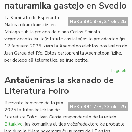
naturamika gastejo en Svedio
re
en
Ne
La Komitato de Esperanta
HeKo 891 8-B, 24 okt 25
Naturamikaro kunsidis en
Malago sub la prezido de c-ano Carlos Spinola,
vicprezidanto, kiu laŭstatute anstataŭas la prezidanton ĝis
12 februaro 2026, kiam la Asembleo elektos posteulon de
Juan García del Río. Eblos partopreni la Asembleon ﬁzike,
per delego aŭ telematike, se frue petite.
Legu pli
pri
NA
Antaŭeniras la skanado de
en
Literatura Foiro
An
na
ga
Ricevinte komence de la jaro
HeKo 891 7-B, 23 okt 25
en
2025 la tutan kolekton de
Sv
Literatura Foiro
, Ivan García, respondeculo de la retejo
Bitarkivo
, ĵus komunikis al ties vicĉefradaktoro ke probable
jam dum la ĉi-jara novembro ĉiu numero de LF estos