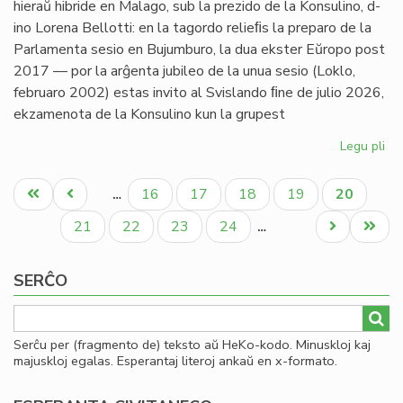
hieraŭ hibride en Malago, sub la prezido de la Konsulino, d-
ino Lorena Bellotti: en la tagordo relieﬁs la preparo de la
Parlamenta sesio en Bujumburo, la dua ekster Eŭropo post
2017 — por la arĝenta jubileo de la unua sesio (Loklo,
februaro 2002) estas invito al Svislando ﬁne de julio 2026,
ekzamenota de la Konsulino kun la grupest
Legu pli
pri
Kap
Pagination
pri
Unua
Antaŭa
Paĝo
Paĝo
Paĝo
Paĝo
Aktuala
16
17
18
19
20
…
pa
paĝo
paĝo
paĝo
ses
Paĝo
Paĝo
Paĝo
Paĝo
Next
Last
21
22
23
24
…
kaj
page
page
da
SERĈO
Serĉu per (fragmento de) teksto aŭ HeKo-kodo. Minuskloj kaj
majuskloj egalas. Esperantaj literoj ankaŭ en x-formato.