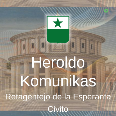
Skip
to
main
content
Heroldo
Komunikas
Retagentejo de la Esperanta
Civito