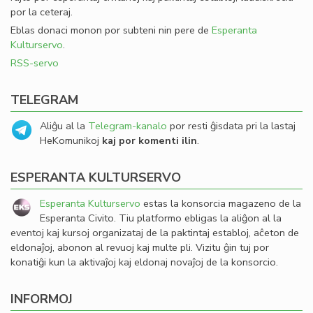
por la ceteraj.
Eblas donaci monon por subteni nin pere de
Esperanta
Kulturservo
.
RSS-servo
TELEGRAM
Aliĝu al la
Telegram-kanalo
por resti ĝisdata pri la lastaj
HeKomunikoj
kaj por komenti ilin
.
ESPERANTA KULTURSERVO
Esperanta Kulturservo
estas la konsorcia magazeno de la
Esperanta Civito. Tiu platformo ebligas la aliĝon al la
eventoj kaj kursoj organizataj de la paktintaj establoj, aĉeton de
eldonaĵoj, abonon al revuoj kaj multe pli. Vizitu ĝin tuj por
konatiĝi kun la aktivaĵoj kaj eldonaj novaĵoj de la konsorcio.
INFORMOJ