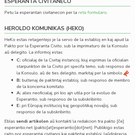
ESPERANTA CIVITANECO
Petu la esperantan civitanecon per la
reta formularo
.
HEROLDO KOMUNIKAS (HEKO)
HeKo estas retagentejo je la servo de la establoj en kaj apud la
Pakto por la Esperanta Civito, sub la imprimaturo de la Konsulo
aŭ delegito. La informoj estas:
C:
oﬁcialaj de la Civitaj instancoj, kiuj esprimas la oﬁcialan
starpunkton de la Civito pri specifa temo, sub responso de
la Konsulo, aŭ de ties delegito, markitaj per la simbolo
.
B:
bultenaj de paktintaj establoj, sub responso de membro
de la koncerna komitato.
A:
alies neoﬁcialaj, pri kio ajn utila por la evoluo de
Esperantio, sub responso de la subskribinto.
E:
pri Eŭropaj institucioj kaj geopolitikaj novaĵoj, sub
responso de la subskribinto.
Eblas
sendi
artikolon
aŭ kontakti la redakcion tra
pakto
[ĉe]
esperantio
.
net
(pakto[at]esperantio[dot]net)
. Publikigo estas
rajto por esperantaj civitanoj kaj paktintaj establoj, laŭdiskrecia