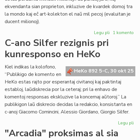
ekvendanta sian proprieton, inkluzive de kvardek domoj tra
la mondo kaj eĉ art-kolekton el naŭ mil pecoj (evaluitan je
ducent milionoj).
Legu pli
pri
1 komento
Ankaŭ
C-ano Silfer rezignis pri
British
kunresponso en HeKo
Council
destinita
al
Kiel indikas la kolofono,
HeKo 892 5-C, 30 okt 25
bankroto
“Publikigo de komento en
HeKo estas rajto por esperantaj civitanoj kaj paktintaj
establoj, laŭdiskrecia por la ceteraj; pri la enhavo de
komentoj responsas ekskluzive la koncernaj aŭtoroj.” La
publikigon laŭ diskrecio decidas la redakcio, konsistanta en
c-anoj Giacomo Comincini, Alessio Giordano, Giorgio Silfer.
Legu pli
pri
C-
"Arcadia" proksimas al sia
an