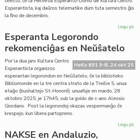
ĉeesto, ĉe la Helvetia Esperanto-Domo de Kultura Centro
Esperantista, kaj daŭros telematike dum tuta semestro ĝis
la ﬁno de decembro.
Legu pli
pri
EIE
Esperanta Legorondo
du
rekomenciĝas en Neŭŝatelo
kur
en
la
Por la dua jaro Kultura Centro
HeKo 891 9-B, 24 okt 25
du
Esperantista organizos
ak
esperantan legorondon en Neŭŝatelo, ĉe la biblioteko
jar
Bibliomonde en la tre centra strato de la Treille 5, unua
etaĝo (bushaltejo St-Honoré): unuafoje en mardo, 28
oktobro 2025, je 17h45, sub la gvido de c-ano Alessio
Giordano. Post la legorondoj okazas vespermanĝo ĉe
krespejo, kun libera partopreno.
Legu pli
pri
Es
NAKSE en Andaluzio,
Le