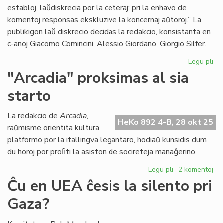
establoj, laŭdiskrecia por la ceteraj; pri la enhavo de
komentoj responsas ekskluzive la koncernaj aŭtoroj.” La
publikigon laŭ diskrecio decidas la redakcio, konsistanta en
c-anoj Giacomo Comincini, Alessio Giordano, Giorgio Silfer.
Legu pli
pri
C-
"Arcadia" proksimas al sia
an
starto
Sil
rez
pri
La redakcio de
Arcadia
,
HeKo 892 4-B, 28 okt 25
ku
raŭmisme orientita kultura
en
platformo por la itallingva legantaro, hodiaŭ kunsidis dum
He
du horoj por proﬁti la asiston de socireteja manaĝerino.
Legu pli
pri
2 komentoj
"Arcadia"
Ĉu en UEA ĉesis la silento pri
proksimas
Gaza?
al
sia
starto