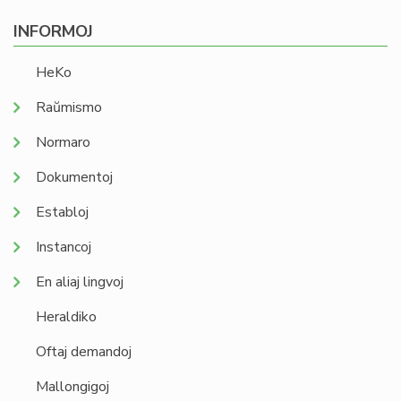
INFORMOJ
HeKo
Raŭmismo
Normaro
Dokumentoj
Establoj
Instancoj
En aliaj lingvoj
Heraldiko
Oftaj demandoj
Mallongigoj