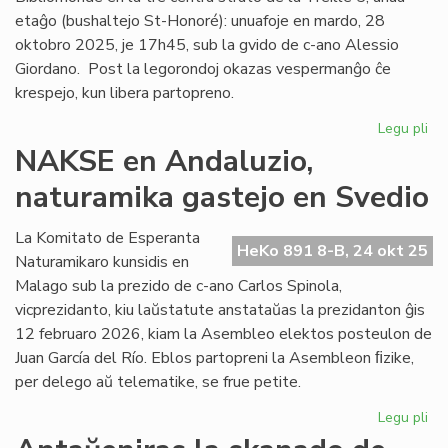
etaĝo (bushaltejo St-Honoré): unuafoje en mardo, 28
oktobro 2025, je 17h45, sub la gvido de c-ano Alessio
Giordano. Post la legorondoj okazas vespermanĝo ĉe
krespejo, kun libera partopreno.
Legu pli
pri
Es
NAKSE en Andaluzio,
Le
naturamika gastejo en Svedio
re
en
Ne
La Komitato de Esperanta
HeKo 891 8-B, 24 okt 25
Naturamikaro kunsidis en
Malago sub la prezido de c-ano Carlos Spinola,
vicprezidanto, kiu laŭstatute anstataŭas la prezidanton ĝis
12 februaro 2026, kiam la Asembleo elektos posteulon de
Juan García del Río. Eblos partopreni la Asembleon ﬁzike,
per delego aŭ telematike, se frue petite.
Legu pli
pri
NA