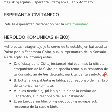
majuskloj egalas. Esperantaj literoj ankaŭ en x-formato.
ESPERANTA CIVITANECO
Petu la esperantan civitanecon per la
reta formularo
.
HEROLDO KOMUNIKAS (HEKO)
HeKo estas retagentejo je la servo de la establoj en kaj apud la
Pakto por la Esperanta Civito, sub la imprimaturo de la Konsulo
aŭ delegito. La informoj estas:
C:
oﬁcialaj de la Civitaj instancoj, kiuj esprimas la oﬁcialan
starpunkton de la Civito pri specifa temo, sub responso de
la Konsulo, aŭ de ties delegito, markitaj per la simbolo
.
B:
bultenaj de paktintaj establoj, sub responso de membro
de la koncerna komitato.
A:
alies neoﬁcialaj, pri kio ajn utila por la evoluo de
Esperantio, sub responso de la subskribinto.
E:
pri Eŭropaj institucioj kaj geopolitikaj novaĵoj, sub
responso de la subskribinto.