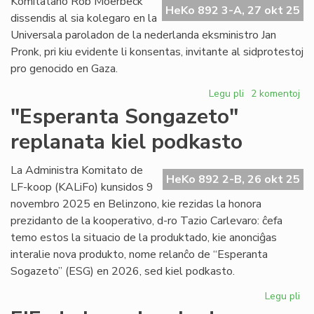
Komitatano Rob Moerbeck
HeKo 892 3-A, 27 okt 25
dissendis al sia kolegaro en la
Universala paroladon de la nederlanda eksministro Jan
Pronk, pri kiu evidente li konsentas, invitante al sidprotestoj
pro genocido en Gaza.
Legu pli
pri
2 komentoj
Ĉu
"Esperanta Songazeto"
en
replanata kiel podkasto
UEA
ĉesis
la
La Administra Komitato de
HeKo 892 2-B, 26 okt 25
silento
LF-koop (KALiFo) kunsidos 9
pri
novembro 2025 en Belinzono, kie rezidas la honora
Gaza?
prezidanto de la kooperativo, d-ro Tazio Carlevaro: ĉefa
temo estos la situacio de la produktado, kie anonciĝas
interalie nova produkto, nome relanĉo de “Esperanta
Sogazeto” (ESG) en 2026, sed kiel podkasto.
Legu pli
pri
"E