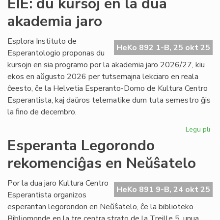
EIE: du kursoj en la dua
So
akademia jaro
re
kie
po
Esplora Instituto de
HeKo 892 1-B, 25 okt 25
Esperantologio proponas du
kursojn en sia programo por la akademia jaro 2026/27, kiu
ekos en aŭgusto 2026 per tutsemajna lekciaro en reala
ĉeesto, ĉe la Helvetia Esperanto-Domo de Kultura Centro
Esperantista, kaj daŭros telematike dum tuta semestro ĝis
la ﬁno de decembro.
Legu pli
pri
EIE
Esperanta Legorondo
du
rekomenciĝas en Neŭŝatelo
kur
en
la
Por la dua jaro Kultura Centro
HeKo 891 9-B, 24 okt 25
du
Esperantista organizos
ak
esperantan legorondon en Neŭŝatelo, ĉe la biblioteko
jar
Bibliomonde en la tre centra strato de la Treille 5, unua