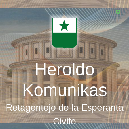
Skip
to
main
content
Heroldo
Komunikas
Retagentejo de la Esperanta
Civito