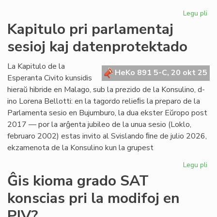
Legu pli
pri
La
Kapitulo pri parlamentaj
Ko
sesioj kaj datenprotektado
de
EN
ku
La Kapitulo de la
HeKo 891 5-C, 20 okt 25
ĉi-
Esperanta Civito kunsidis
se
hieraŭ hibride en Malago, sub la prezido de la Konsulino, d-
ino Lorena Bellotti: en la tagordo relieﬁs la preparo de la
Parlamenta sesio en Bujumburo, la dua ekster Eŭropo post
2017 — por la arĝenta jubileo de la unua sesio (Loklo,
februaro 2002) estas invito al Svislando ﬁne de julio 2026,
ekzamenota de la Konsulino kun la grupest
Legu pli
pri
Kap
Ĝis kioma grado SAT
pri
konscias pri la modifoj en
pa
ses
PIV?
kaj