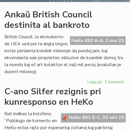
Ankaŭ British Council
destinita al bankroto
British Council, la ekvivalento
HeKo 892 6-A, 2 nov 25
de UEA sed por la angla lingvo,
estas perdanta kvindek milionojn da pundoj jare, kaj
ekvendanta sian proprieton, inkluzive de kvardek domoj tra
la mondo kaj eĉ art-kolekton el naŭ mil pecoj (evaluitan je
ducent milionoj).
Legu pli
pri
1 komento
Ankaŭ
C-ano Silfer rezignis pri
British
kunresponso en HeKo
Council
destinita
al
Kiel indikas la kolofono,
HeKo 892 5-C, 30 okt 25
bankroto
“Publikigo de komento en
HeKo estas rajto por esperantaj civitanoj kaj paktintaj