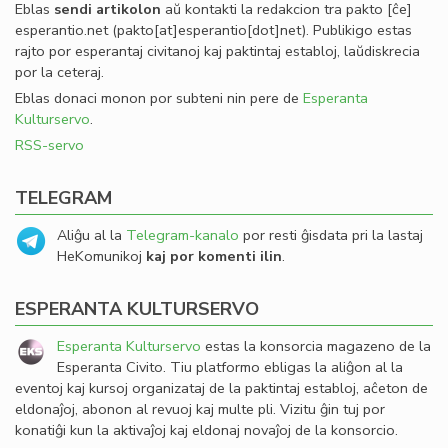
Eblas
sendi
artikolon
aŭ kontakti la redakcion tra
pakto
[ĉe]
esperantio
.
net
(pakto[at]esperantio[dot]net)
. Publikigo estas
rajto por esperantaj civitanoj kaj paktintaj establoj, laŭdiskrecia
por la ceteraj.
Eblas donaci monon por subteni nin pere de
Esperanta
Kulturservo
.
RSS-servo
TELEGRAM
Aliĝu al la
Telegram-kanalo
por resti ĝisdata pri la lastaj
HeKomunikoj
kaj por komenti ilin
.
ESPERANTA KULTURSERVO
Esperanta Kulturservo
estas la konsorcia magazeno de la
Esperanta Civito. Tiu platformo ebligas la aliĝon al la
eventoj kaj kursoj organizataj de la paktintaj establoj, aĉeton de
eldonaĵoj, abonon al revuoj kaj multe pli. Vizitu ĝin tuj por
konatiĝi kun la aktivaĵoj kaj eldonaj novaĵoj de la konsorcio.