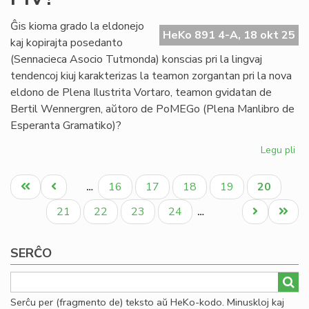
da
Ĝis kioma grado la eldonejo
HeKo 891 4-A, 18 okt 25
kaj kopirajta posedanto
(Sennacieca Asocio Tutmonda) konscias pri la lingvaj
tendencoj kiuj karakterizas la teamon zorgantan pri la nova
eldono de Plena Ilustrita Vortaro, teamon gvidatan de
Bertil Wennergren, aŭtoro de PoMEGo (Plena Manlibro de
Esperanta Gramatiko)?
Legu pli
pri
Ĝis
Pagination
ki
Unua
Antaŭa
Paĝo
Paĝo
Paĝo
Paĝo
Aktuala
16
17
18
19
20
…
gr
paĝo
paĝo
paĝo
SA
Paĝo
Paĝo
Paĝo
Paĝo
Next
Last
21
22
23
24
…
ko
page
page
pri
SERĈO
la
mod
en
PI
Serĉu per (fragmento de) teksto aŭ HeKo-kodo. Minuskloj kaj