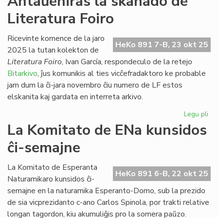
Antaŭeniras la skanado de
en
Literatura Foiro
An
na
ga
Ricevinte komence de la jaro
HeKo 891 7-B, 23 okt 25
en
2025 la tutan kolekton de
Sv
Literatura Foiro
, Ivan García, respondeculo de la retejo
Bitarkivo
, ĵus komunikis al ties vicĉefradaktoro ke probable
jam dum la ĉi-jara novembro ĉiu numero de LF estos
elskanita kaj gardata en interreta arkivo.
Legu pli
pri
An
La Komitato de ENa kunsidos
la
ĉi-semajne
sk
de
Lit
La Komitato de Esperanta
HeKo 891 6-B, 22 okt 25
Foi
Naturamikaro kunsidos ĉi-
semajne en la naturamika Esperanto-Domo, sub la prezido
de sia vicprezidanto c-ano Carlos Spinola, por trakti relative
longan tagordon, kiu akumuliĝis pro la somera paŭzo.