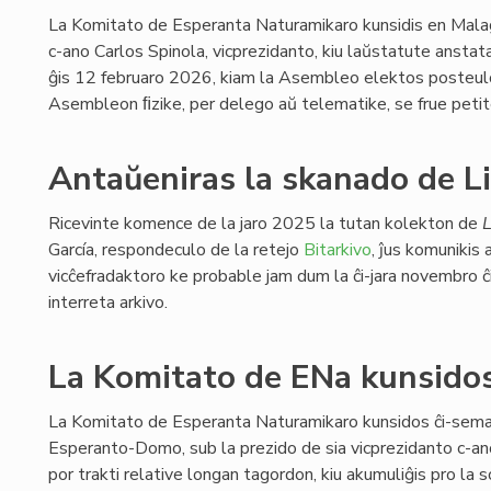
La Komitato de Esperanta Naturamikaro kunsidis en Mala
c-ano Carlos Spinola, vicprezidanto, kiu laŭstatute anstat
ĝis 12 februaro 2026, kiam la Asembleo elektos posteulon
Asembleon ﬁzike, per delego aŭ telematike, se frue petit
Antaŭeniras la skanado de Li
Ricevinte komence de la jaro 2025 la tutan kolekton de
L
García, respondeculo de la retejo
Bitarkivo
, ĵus komunikis a
vicĉefradaktoro ke probable jam dum la ĉi-jara novembro ĉ
interreta arkivo.
La Komitato de ENa kunsidos
La Komitato de Esperanta Naturamikaro kunsidos ĉi-sema
Esperanto-Domo, sub la prezido de sia vicprezidanto c-an
por trakti relative longan tagordon, kiu akumuliĝis pro la