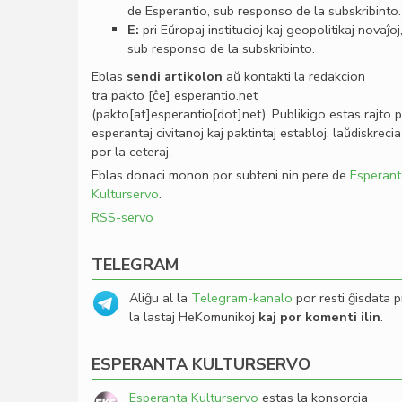
de Esperantio, sub responso de la subskribinto.
E:
pri Eŭropaj institucioj kaj geopolitikaj novaĵoj
sub responso de la subskribinto.
Eblas
sendi
artikolon
aŭ kontakti la redakcion
tra
pakto
[ĉe]
esperantio
.
net
(pakto[at]esperantio[dot]net)
. Publikigo estas rajto 
esperantaj civitanoj kaj paktintaj establoj, laŭdiskrecia
por la ceteraj.
Eblas donaci monon por subteni nin pere de
Esperant
Kulturservo
.
RSS-servo
TELEGRAM
Aliĝu al la
Telegram-kanalo
por resti ĝisdata p
la lastaj HeKomunikoj
kaj por komenti ilin
.
ESPERANTA KULTURSERVO
Esperanta Kulturservo
estas la konsorcia