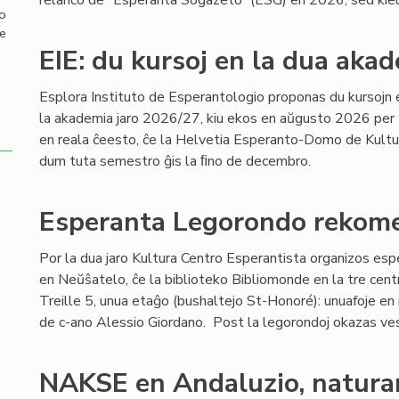
relanĉo de “Esperanta Sogazeto” (ESG) en 2026, sed kie
mo
de
EIE: du kursoj en la dua akad
Esplora Instituto de Esperantologio proponas du kursojn 
la akademia jaro 2026/27, kiu ekos en aŭgusto 2026 per 
en reala ĉeesto, ĉe la Helvetia Esperanto-Domo de Kultu
dum tuta semestro ĝis la ﬁno de decembro.
Esperanta Legorondo rekome
Por la dua jaro Kultura Centro Esperantista organizos es
en Neŭŝatelo, ĉe la biblioteko Bibliomonde en la tre cent
Treille 5, unua etaĝo (bushaltejo St-Honoré): unuafoje e
de c-ano Alessio Giordano. Post la legorondoj okazas ves
NAKSE en Andaluzio, natura