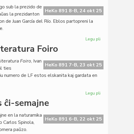
rekomenciĝas
go sub la prezido de
en
HeKo 891 8-B, 24 okt 25
aŭas la prezidanton
Neŭŝatelo
 de Juan García del Río. Eblos partopreni la
e.
Legu pli
pri
NAKSE
teratura Foiro
en
Andaluzio,
iteratura Foiro
, Ivan
naturamika
HeKo 891 7-B, 23 okt 25
l ties
gastejo
iu numero de LF estos elskanita kaj gardata en
en
Svedio
Legu pli
pri
Antaŭeniras
 ĉi-semajne
la
skanado
jne en la naturamika
de
HeKo 891 6-B, 22 okt 25
o Carlos Spinola,
Literatura
 somera paŭzo.
Foiro