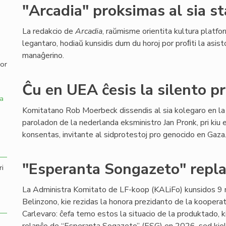
"Arcadia" proksimas al sia st
,
La redakcio de
Arcadia
, raŭmisme orientita kultura platfor
legantaro, hodiaŭ kunsidis dum du horoj por proﬁti la asist
manaĝerino.
por
Ĉu en UEA ĉesis la silento p
a
Komitatano Rob Moerbeck dissendis al sia kolegaro en la
paroladon de la nederlanda eksministro Jan Pronk, pri kiu e
konsentas, invitante al sidprotestoj pro genocido en Gaza
"Esperanta Songazeto" repla
ri
La Administra Komitato de LF-koop (KALiFo) kunsidos 
Belinzono, kie rezidas la honora prezidanto de la kooperat
Carlevaro: ĉefa temo estos la situacio de la produktado, 