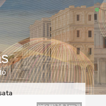
as
to
sata
HeKo 892 7-B, 3 nov 25