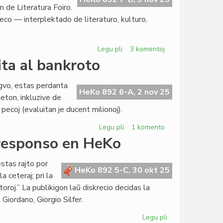
 de Literatura Foiro.
rseco — interplektado de literaturo, kulturo,
Legu pli
pri
3 komentoj
Literatura
ita al bankroto
Foiro
338
ngvo, estas perdanta
nun
HeKo 892 6-A, 2 nov 25
ieton, inkluzive de
presata
pecoj (evaluitan je ducent milionoj).
Legu pli
pri
1 komento
Ankaŭ
nresponso en HeKo
British
Council
stas rajto por
destinita
HeKo 892 5-C, 30 okt 25
a ceteraj; pri la
al
roj.” La publikigon laŭ diskrecio decidas la
bankroto
Giordano, Giorgio Silfer.
Legu pli
pri