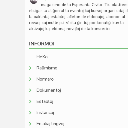
magazeno de la Esperanta Civito. Tiu platfor
ebligas la aliĝon al la eventoj kaj kursoj organizataj 
la paktintaj establoj, aĉeton de eldonaĵoj, abonon al
revuoj kaj multe pli. Vizitu ĝin tuj por konatiĝi kun la
aktivaĵoj kaj eldonaj novaĵoj de la konsorcio.
INFORMOJ
HeKo
Raŭmismo
Normaro
Dokumentoj
Establoj
Instancoj
En aliaj lingvoj