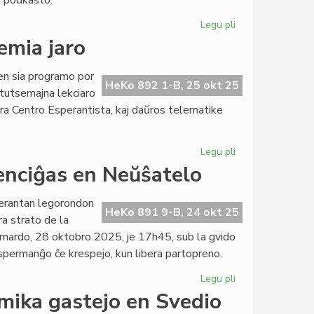
l podkasto.
pri
Gaza?
Legu pli
pri
"Esperanta
emia jaro
Songazeto"
replanata
en sia programo por
kiel
HeKo 892 1-B, 25 okt 25
tutsemajna lekciaro
podkasto
ra Centro Esperantista, kaj daŭros telematike
Legu pli
pri
EIE:
nciĝas en Neŭŝatelo
du
kursoj
perantan legorondon
en
HeKo 891 9-B, 24 okt 25
ra strato de la
la
n mardo, 28 oktobro 2025, je 17h45, sub la gvido
dua
permanĝo ĉe krespejo, kun libera partopreno.
akademia
jaro
Legu pli
pri
Esperanta
mika gastejo en Svedio
Legorondo