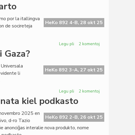
C-
arto
ano
Silfer
mo por la itallingva
rezignis
HeKo 892 4-B, 28 okt 25
on de socireteja
pri
kunresponso
en
Legu pli
pri
2 komentoj
HeKo
"Arcadia"
ri Gaza?
proksimas
al
 Universala
sia
HeKo 892 3-A, 27 okt 25
vidente li
starto
.
Legu pli
pri
2 komentoj
Ĉu
nata kiel podkasto
en
UEA
9 novembro 2025 en
ĉesis
HeKo 892 2-B, 26 okt 25
ivo, d-ro Tazio
la
kie anonciĝas interalie nova produkto, nome
silento