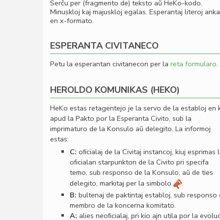
Serĉu per (fragmento de) teksto aŭ HeKo-kodo.
Minuskloj kaj majuskloj egalas. Esperantaj literoj ank
en x-formato.
ESPERANTA CIVITANECO
Petu la esperantan civitanecon per la
reta formularo
.
HEROLDO KOMUNIKAS (HEKO)
HeKo estas retagentejo je la servo de la establoj en 
apud la Pakto por la Esperanta Civito, sub la
imprimaturo de la Konsulo aŭ delegito. La informoj
estas:
C:
oﬁcialaj de la Civitaj instancoj, kiuj esprimas 
oﬁcialan starpunkton de la Civito pri specifa
temo, sub responso de la Konsulo, aŭ de ties
delegito, markitaj per la simbolo
.
B:
bultenaj de paktintaj establoj, sub responso
membro de la koncerna komitato.
A:
alies neoﬁcialaj, pri kio ajn utila por la evolu