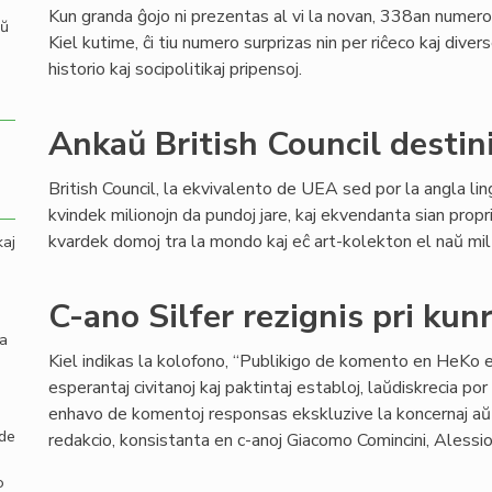
Kun granda ĝojo ni prezentas al vi la novan, 338an numeron
aŭ
Kiel kutime, ĉi tiu numero surprizas nin per riĉeco kaj dive
historio kaj socipolitikaj pripensoj.
Ankaŭ British Council destin
British Council, la ekvivalento de UEA sed por la angla li
kvindek milionojn da pundoj jare, kaj ekvendanta sian propr
kvardek domoj tra la mondo kaj eĉ art-kolekton el naŭ mil 
kaj
C-ano Silfer rezignis pri ku
la
Kiel indikas la kolofono, “Publikigo de komento en HeKo e
esperantaj civitanoj kaj paktintaj establoj, laŭdiskrecia por l
enhavo de komentoj responsas ekskluzive la koncernaj aŭto
 de
redakcio, konsistanta en c-anoj Giacomo Comincini, Alessio 
o