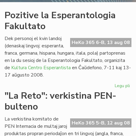
Pozitive la Esperantologia
Fakultato
Dek personoj el kvin landoj
HeKo 365 6-B, 13 aug 08
(denaskaj lingvoj: esperanta,
franca, germana, hispana, hungara, itala, pola) partoprenas
en la du sesioj de la Esperantologia Fakultato, organizita
de
Kultura Centro Esperantista
en Ĉaŭdefono, 7-11 kaj 13-
17 aŭgusto 2008.
Legu pli
pri
Poz
"La Reto": verkistina PEN-
la
bulteno
Es
Fak
La verkistina komitato de
HeKo 365 5-B, 12 aug 08
PEN Internacia de multaj jaroj
produktas propran periodaĵon en tri lingvoj (angla, franca,