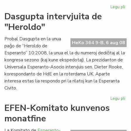
Legu pli
pri
Pri
Dasgupta intervjuita de
la
"Heroldo"
ce
en
Es
Probal Dasgupta en la unua
HeKo 364 9-B, 6 aug 08
paĝo de “Heroldo de
Esperanto” 10:2008, la unua el la du numeroj dediĉitaj al la
kongresa sezono (kaj kune ekspedotaj). La prezidanton de
Universala Esperanto-Asocio intervjuis sen. Dieter Rooke,
korespondanto de HdE en la roterdama UK. Aparte
interesa estas lia respondo pri la rilatoj kun la Esperanta
Civito.
Legu pli
pri
Da
EFEN-Komitato kunvenos
int
monatfine
de
"H
La Komitato de
Esperanto-