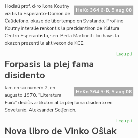
lin
Hodiaŭ prof. d-ro Ilona Koutny
HeKo 364 6-B, 5 aug 08
vizitis la Esperanto-Domon de
Ĉaŭdefono, okaze de libertempo en Svislando. Prof-ino
Koutny interalie renkontis la prezidantinon de Kultura
Centro Esperantista, sen. Perla Martinelli, kiu havis la
okazon prezenti la aktivecon de KCE.
Legu pli
pri
Ilo
Forpasis la plej fama
Ko
disidento
vizi
la
Es
Jam en sia numero 2, en
HeKo 364 5-B, 5 aug 08
Do
aŭgusto 1970, “Literatura
Foiro” dediĉis artikolon al la plej fama disidento en
Sovetunio, Aleksander Solĵenicin.
Legu pli
pri
For
Nova libro de Vinko Oŝlak
la