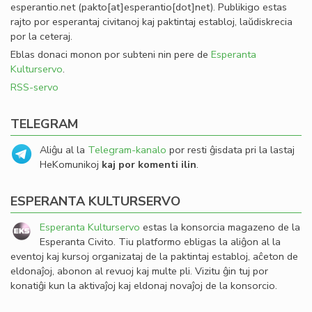
esperantio
.
net
(pakto[at]esperantio[dot]net)
. Publikigo estas
rajto por esperantaj civitanoj kaj paktintaj establoj, laŭdiskrecia
por la ceteraj.
Eblas donaci monon por subteni nin pere de
Esperanta
Kulturservo
.
RSS-servo
TELEGRAM
Aliĝu al la
Telegram-kanalo
por resti ĝisdata pri la lastaj
HeKomunikoj
kaj por komenti ilin
.
ESPERANTA KULTURSERVO
Esperanta Kulturservo
estas la konsorcia magazeno de la
Esperanta Civito. Tiu platformo ebligas la aliĝon al la
eventoj kaj kursoj organizataj de la paktintaj establoj, aĉeton de
eldonaĵoj, abonon al revuoj kaj multe pli. Vizitu ĝin tuj por
konatiĝi kun la aktivaĵoj kaj eldonaj novaĵoj de la konsorcio.