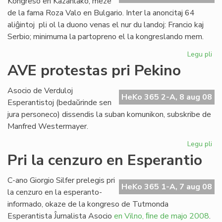
Kongreso en Kazanlako, meze
de la fama Roza Valo en Bulgario. Inter la anoncitaj 64
aliĝintoj pli ol la duono venas el nur du landoj: Francio kaj
Serbio; minimuma la partopreno el la kongreslando mem.
Legu pli
pri
Ek
AVE protestas pri Pekino
la
SA
Asocio de Verduloj
Ko
HeKo 365 2-A, 8 aug 08
Esperantistoj (bedaŭrinde sen
en
jura personeco) dissendis la suban komunikon, subskribe de
Bul
Manfred Westermayer.
Legu pli
pri
AV
Pri la cenzuro en Esperantio
pr
pri
C-ano Giorgio Silfer prelegis pri
Pe
HeKo 365 1-A, 7 aug 08
la cenzuro en la esperanto-
informado, okaze de la kongreso de Tutmonda
Esperantista Ĵurnalista Asocio
en Vilno, ﬁne de majo 2008
.