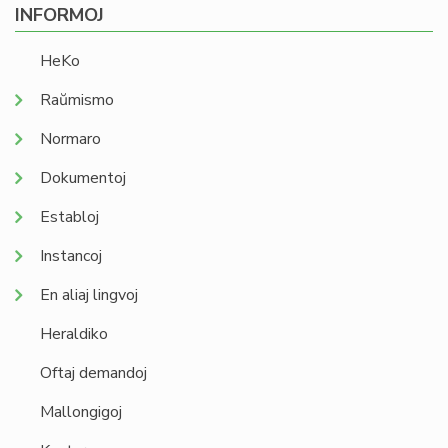
INFORMOJ
HeKo
Raŭmismo
Normaro
Dokumentoj
Establoj
Instancoj
En aliaj lingvoj
Heraldiko
Oftaj demandoj
Mallongigoj