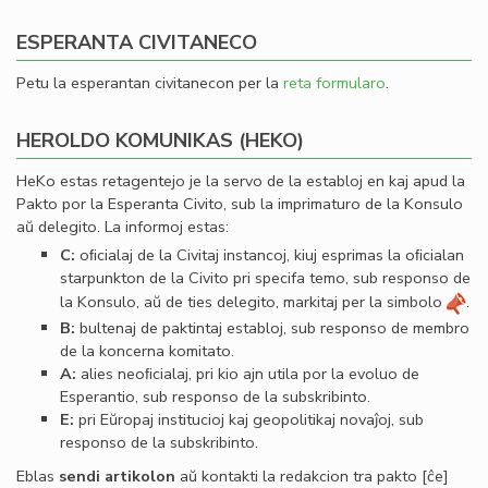
ESPERANTA CIVITANECO
Petu la esperantan civitanecon per la
reta formularo
.
HEROLDO KOMUNIKAS (HEKO)
HeKo estas retagentejo je la servo de la establoj en kaj apud la
Pakto por la Esperanta Civito, sub la imprimaturo de la Konsulo
aŭ delegito. La informoj estas:
C:
oﬁcialaj de la Civitaj instancoj, kiuj esprimas la oﬁcialan
starpunkton de la Civito pri specifa temo, sub responso de
la Konsulo, aŭ de ties delegito, markitaj per la simbolo
.
B:
bultenaj de paktintaj establoj, sub responso de membro
de la koncerna komitato.
A:
alies neoﬁcialaj, pri kio ajn utila por la evoluo de
Esperantio, sub responso de la subskribinto.
E:
pri Eŭropaj institucioj kaj geopolitikaj novaĵoj, sub
responso de la subskribinto.
Eblas
sendi
artikolon
aŭ kontakti la redakcion tra
pakto
[ĉe]