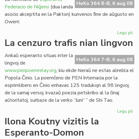
HeKo 364 8-B, 6 aug 08
Federacio de Niĝerio
(dua landa
asocio akceptita en la Pakton) kunvenos ﬁne de aŭgusto en
Owerri.
Legu pli
pri
EF
La cenzuro trafis nian lingvon
Ko
ku
Ankaŭ esperanto situas inter la
mo
HeKo 364 7-B, 6 aug 08
lingvoj de
www.penpoemrelay.org
, kiu ekde hieraŭ ne estas alirebla el
Popola Ĉinio. La poemĉeno de PEN Internacia por la
esprimlibero en Ĉinio enhavas 125 tradukojn al 98 lingvoj,
de la samaj versoj, kvazaŭ poezia petskribo al la ĉinaj
aŭtoritatoj, surbaze de la verko “Juni” ” de Shi Tao.
Legu pli
pri
La
Ilona Koutny vizitis la
ce
Esperanto-Domon
tra
ni