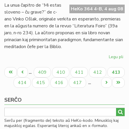
ple
La unua ĉapitro de “Mi estas
fa
HeKo 364 4-B, 4 aug 08
sloveno – ĉu grave?” de c-
dis
ano Vinko Oŝlak, originale verkita en esperanto, premieras
en la aŭgusta numero de la revuo “Literatura Foiro” (39a
jaro, n-ro 234). La aŭtoro proponas en sia libro novan
prinacian kaj priminoritatan paradigmon, fundamentante sian
meditadon ĉefe per la Biblio.
Legu pli
pri
No
Pagination
lib
Unua
Antaŭa
Paĝo
Paĝo
Paĝo
Paĝo
Aktual
409
410
411
412
413
…
de
paĝo
paĝo
paĝo
Vi
Paĝo
Paĝo
Paĝo
Paĝo
Next
Last
414
415
416
417
…
Oŝ
page
page
SERĈO
Serĉu per (fragmento de) teksto aŭ HeKo-kodo. Minuskloj kaj
majuskloj egalas. Esperantaj literoj ankaŭ en x-formato.