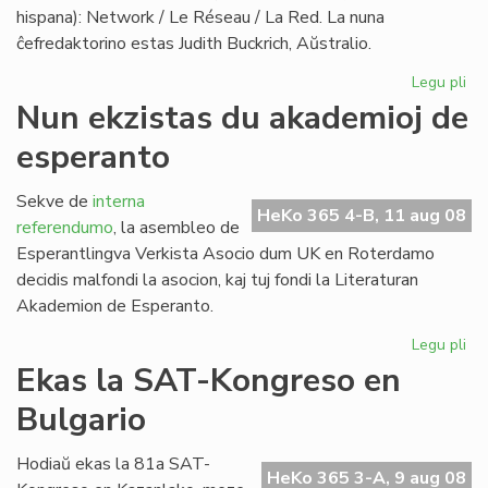
hispana): Network / Le Réseau / La Red. La nuna
ĉefredaktorino estas Judith Buckrich, Aŭstralio.
Legu pli
pri
"L
Nun ekzistas du akademioj de
Ret
esperanto
ver
PE
bu
Sekve de
interna
HeKo 365 4-B, 11 aug 08
referendumo
, la asembleo de
Esperantlingva Verkista Asocio dum UK en Roterdamo
decidis malfondi la asocion, kaj tuj fondi la Literaturan
Akademion de Esperanto.
Legu pli
pri
Nu
Ekas la SAT-Kongreso en
ekz
Bulgario
du
ak
de
Hodiaŭ ekas la 81a SAT-
HeKo 365 3-A, 9 aug 08
es