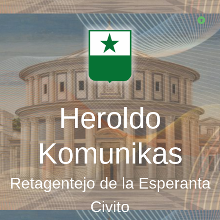
Skip
to
main
content
Heroldo
Komunikas
Retagentejo de la Esperanta
Civito