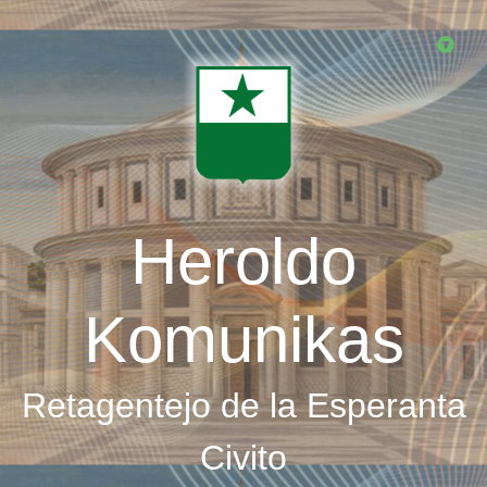
Skip
to
main
content
Heroldo
Komunikas
Retagentejo de la Esperanta
Civito