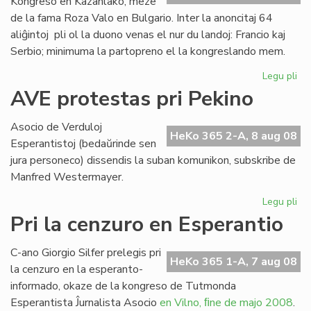
Kongreso en Kazanlako, meze
de la fama Roza Valo en Bulgario. Inter la anoncitaj 64
aliĝintoj pli ol la duono venas el nur du landoj: Francio kaj
Serbio; minimuma la partopreno el la kongreslando mem.
Legu pli
pri
Ek
AVE protestas pri Pekino
la
SA
Asocio de Verduloj
Ko
HeKo 365 2-A, 8 aug 08
Esperantistoj (bedaŭrinde sen
en
jura personeco) dissendis la suban komunikon, subskribe de
Bul
Manfred Westermayer.
Legu pli
pri
AV
Pri la cenzuro en Esperantio
pr
pri
C-ano Giorgio Silfer prelegis pri
Pe
HeKo 365 1-A, 7 aug 08
la cenzuro en la esperanto-
informado, okaze de la kongreso de Tutmonda
Esperantista Ĵurnalista Asocio
en Vilno, ﬁne de majo 2008
.