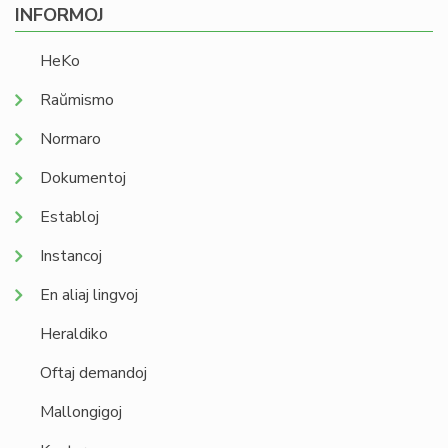
INFORMOJ
HeKo
Raŭmismo
Normaro
Dokumentoj
Establoj
Instancoj
En aliaj lingvoj
Heraldiko
Oftaj demandoj
Mallongigoj