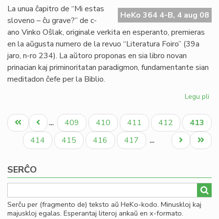
ple
La unua ĉapitro de “Mi estas
fa
HeKo 364 4-B, 4 aug 08
sloveno – ĉu grave?” de c-
dis
ano Vinko Oŝlak, originale verkita en esperanto, premieras
en la aŭgusta numero de la revuo “Literatura Foiro” (39a
jaro, n-ro 234). La aŭtoro proponas en sia libro novan
prinacian kaj priminoritatan paradigmon, fundamentante sian
meditadon ĉefe per la Biblio.
Legu pli
pri
No
Pagination
lib
Unua
Antaŭa
Paĝo
Paĝo
Paĝo
Paĝo
Aktual
409
410
411
412
413
…
de
paĝo
paĝo
paĝo
Vi
Paĝo
Paĝo
Paĝo
Paĝo
Next
Last
414
415
416
417
…
Oŝ
page
page
SERĈO
Serĉu per (fragmento de) teksto aŭ HeKo-kodo. Minuskloj kaj
majuskloj egalas. Esperantaj literoj ankaŭ en x-formato.