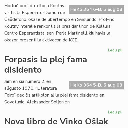
lin
Hodiaŭ prof. d-ro Ilona Koutny
HeKo 364 6-B, 5 aug 08
vizitis la Esperanto-Domon de
Ĉaŭdefono, okaze de libertempo en Svislando. Prof-ino
Koutny interalie renkontis la prezidantinon de Kultura
Centro Esperantista, sen. Perla Martinelli, kiu havis la
okazon prezenti la aktivecon de KCE.
Legu pli
pri
Ilo
Forpasis la plej fama
Ko
disidento
vizi
la
Es
Jam en sia numero 2, en
HeKo 364 5-B, 5 aug 08
Do
aŭgusto 1970, “Literatura
Foiro” dediĉis artikolon al la plej fama disidento en
Sovetunio, Aleksander Solĵenicin.
Legu pli
pri
For
Nova libro de Vinko Oŝlak
la