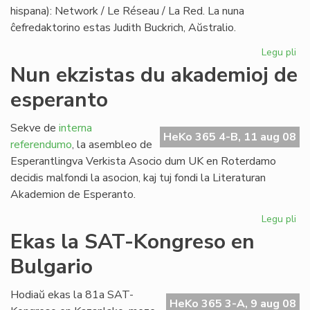
hispana): Network / Le Réseau / La Red. La nuna
ĉefredaktorino estas Judith Buckrich, Aŭstralio.
Legu pli
pri
"L
Nun ekzistas du akademioj de
Ret
esperanto
ver
PE
bu
Sekve de
interna
HeKo 365 4-B, 11 aug 08
referendumo
, la asembleo de
Esperantlingva Verkista Asocio dum UK en Roterdamo
decidis malfondi la asocion, kaj tuj fondi la Literaturan
Akademion de Esperanto.
Legu pli
pri
Nu
Ekas la SAT-Kongreso en
ekz
Bulgario
du
ak
de
Hodiaŭ ekas la 81a SAT-
HeKo 365 3-A, 9 aug 08
es