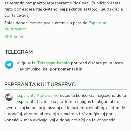
esperantio
.
net
(pakto[at]esperantio[dot]net)
. Publikigo estas
rajto por esperantaj civitanoj kaj paktintaj establoj, laŭdiskrecia
por la ceteraj.
Eblas donaci monon por subteni nin pere de
Esperanta
Kulturservo
.
RSS-servo
TELEGRAM
Aliĝu al la
Telegram-kanalo
por resti ĝisdata pri la lastaj
HeKomunikoj
kaj por komenti ilin
.
ESPERANTA KULTURSERVO
Esperanta Kulturservo
estas la konsorcia magazeno de la
Esperanta Civito. Tiu platformo ebligas la aliĝon al la
eventoj kaj kursoj organizataj de la paktintaj establoj, aĉeton de
eldonaĵoj, abonon al revuoj kaj multe pli. Vizitu ĝin tuj por
konatiĝi kun la aktivaĵoj kaj eldonaj novaĵoj de la konsorcio.