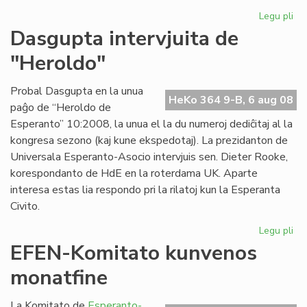
Legu pli
pri
Pri
Dasgupta intervjuita de
la
"Heroldo"
ce
en
Es
Probal Dasgupta en la unua
HeKo 364 9-B, 6 aug 08
paĝo de “Heroldo de
Esperanto” 10:2008, la unua el la du numeroj dediĉitaj al la
kongresa sezono (kaj kune ekspedotaj). La prezidanton de
Universala Esperanto-Asocio intervjuis sen. Dieter Rooke,
korespondanto de HdE en la roterdama UK. Aparte
interesa estas lia respondo pri la rilatoj kun la Esperanta
Civito.
Legu pli
pri
Da
EFEN-Komitato kunvenos
int
monatfine
de
"H
La Komitato de
Esperanto-