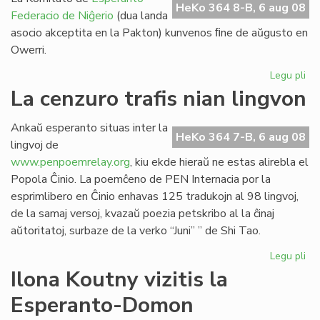
HeKo 364 8-B, 6 aug 08
Federacio de Niĝerio
(dua landa
asocio akceptita en la Pakton) kunvenos ﬁne de aŭgusto en
Owerri.
Legu pli
pri
EF
La cenzuro trafis nian lingvon
Ko
ku
Ankaŭ esperanto situas inter la
mo
HeKo 364 7-B, 6 aug 08
lingvoj de
www.penpoemrelay.org
, kiu ekde hieraŭ ne estas alirebla el
Popola Ĉinio. La poemĉeno de PEN Internacia por la
esprimlibero en Ĉinio enhavas 125 tradukojn al 98 lingvoj,
de la samaj versoj, kvazaŭ poezia petskribo al la ĉinaj
aŭtoritatoj, surbaze de la verko “Juni” ” de Shi Tao.
Legu pli
pri
La
Ilona Koutny vizitis la
ce
Esperanto-Domon
tra
ni