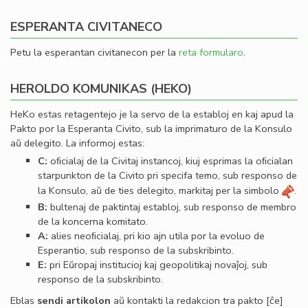
ESPERANTA CIVITANECO
Petu la esperantan civitanecon per la
reta formularo
.
HEROLDO KOMUNIKAS (HEKO)
HeKo estas retagentejo je la servo de la establoj en kaj apud la
Pakto por la Esperanta Civito, sub la imprimaturo de la Konsulo
aŭ delegito. La informoj estas:
C:
oﬁcialaj de la Civitaj instancoj, kiuj esprimas la oﬁcialan
starpunkton de la Civito pri specifa temo, sub responso de
la Konsulo, aŭ de ties delegito, markitaj per la simbolo
.
B:
bultenaj de paktintaj establoj, sub responso de membro
de la koncerna komitato.
A:
alies neoﬁcialaj, pri kio ajn utila por la evoluo de
Esperantio, sub responso de la subskribinto.
E:
pri Eŭropaj institucioj kaj geopolitikaj novaĵoj, sub
responso de la subskribinto.
Eblas
sendi
artikolon
aŭ kontakti la redakcion tra
pakto
[ĉe]