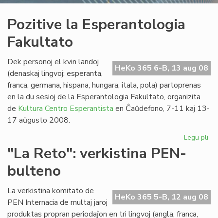
Pozitive la Esperantologia
Fakultato
Dek personoj el kvin landoj
HeKo 365 6-B, 13 aug 08
(denaskaj lingvoj: esperanta,
franca, germana, hispana, hungara, itala, pola) partoprenas
en la du sesioj de la Esperantologia Fakultato, organizita
de
Kultura Centro Esperantista
en Ĉaŭdefono, 7-11 kaj 13-
17 aŭgusto 2008.
Legu pli
pri
Poz
"La Reto": verkistina PEN-
la
bulteno
Es
Fak
La verkistina komitato de
HeKo 365 5-B, 12 aug 08
PEN Internacia de multaj jaroj
produktas propran periodaĵon en tri lingvoj (angla, franca,