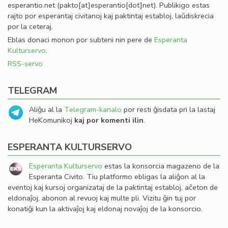
esperantio
.
net
(pakto[at]esperantio[dot]net)
. Publikigo estas
rajto por esperantaj civitanoj kaj paktintaj establoj, laŭdiskrecia
por la ceteraj.
Eblas donaci monon por subteni nin pere de
Esperanta
Kulturservo
.
RSS-servo
TELEGRAM
Aliĝu al la
Telegram-kanalo
por resti ĝisdata pri la lastaj
HeKomunikoj
kaj por komenti ilin
.
ESPERANTA KULTURSERVO
Esperanta Kulturservo
estas la konsorcia magazeno de la
Esperanta Civito. Tiu platformo ebligas la aliĝon al la
eventoj kaj kursoj organizataj de la paktintaj establoj, aĉeton de
eldonaĵoj, abonon al revuoj kaj multe pli. Vizitu ĝin tuj por
konatiĝi kun la aktivaĵoj kaj eldonaj novaĵoj de la konsorcio.