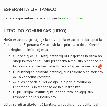
ESPERANTA CIVITANECO
Petu la esperantan civitanecon per la
reta formularo
.
HEROLDO KOMUNIKAS (HEKO)
HeKo estas retagentejo je la servo de la establoj en kaj apud la
Pakto por la Esperanta Civito, sub la imprimaturo de la Konsulo
aŭ delegito. La informoj estas:
C:
oﬁcialaj de la Civitaj instancoj, kiuj esprimas la oﬁcialan
starpunkton de la Civito pri specifa temo, sub responso de
la Konsulo, aŭ de ties delegito, markitaj per la simbolo
.
B:
bultenaj de paktintaj establoj, sub responso de membro
de la koncerna komitato.
A:
alies neoﬁcialaj, pri kio ajn utila por la evoluo de
Esperantio, sub responso de la subskribinto.
E:
pri Eŭropaj institucioj kaj geopolitikaj novaĵoj, sub
responso de la subskribinto.
Eblas
sendi
artikolon
aŭ kontakti la redakcion tra
pakto
[ĉe]