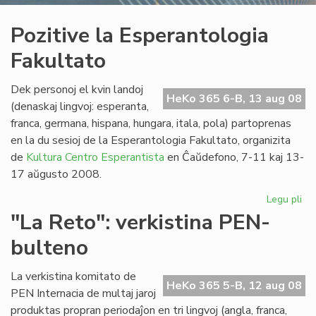
Pozitive la Esperantologia
Fakultato
Dek personoj el kvin landoj
HeKo 365 6-B, 13 aug 08
(denaskaj lingvoj: esperanta,
franca, germana, hispana, hungara, itala, pola) partoprenas
en la du sesioj de la Esperantologia Fakultato, organizita
de
Kultura Centro Esperantista
en Ĉaŭdefono, 7-11 kaj 13-
17 aŭgusto 2008.
Legu pli
pri
Poz
"La Reto": verkistina PEN-
la
bulteno
Es
Fak
La verkistina komitato de
HeKo 365 5-B, 12 aug 08
PEN Internacia de multaj jaroj
produktas propran periodaĵon en tri lingvoj (angla, franca,