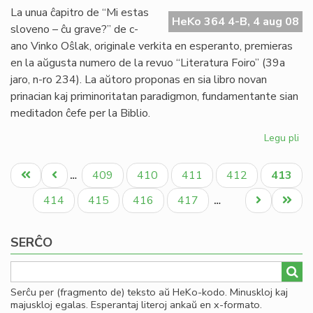
ple
La unua ĉapitro de “Mi estas
fa
HeKo 364 4-B, 4 aug 08
sloveno – ĉu grave?” de c-
dis
ano Vinko Oŝlak, originale verkita en esperanto, premieras
en la aŭgusta numero de la revuo “Literatura Foiro” (39a
jaro, n-ro 234). La aŭtoro proponas en sia libro novan
prinacian kaj priminoritatan paradigmon, fundamentante sian
meditadon ĉefe per la Biblio.
Legu pli
pri
No
Pagination
lib
Unua
Antaŭa
Paĝo
Paĝo
Paĝo
Paĝo
Aktual
409
410
411
412
413
…
de
paĝo
paĝo
paĝo
Vi
Paĝo
Paĝo
Paĝo
Paĝo
Next
Last
414
415
416
417
…
Oŝ
page
page
SERĈO
Serĉu per (fragmento de) teksto aŭ HeKo-kodo. Minuskloj kaj
majuskloj egalas. Esperantaj literoj ankaŭ en x-formato.