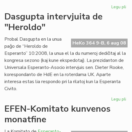
Legu pli
pri
Pri
Dasgupta intervjuita de
la
"Heroldo"
ce
en
Es
Probal Dasgupta en la unua
HeKo 364 9-B, 6 aug 08
paĝo de “Heroldo de
Esperanto” 10:2008, la unua el la du numeroj dediĉitaj al la
kongresa sezono (kaj kune ekspedotaj). La prezidanton de
Universala Esperanto-Asocio intervjuis sen. Dieter Rooke,
korespondanto de HdE en la roterdama UK. Aparte
interesa estas lia respondo pri la rilatoj kun la Esperanta
Civito.
Legu pli
pri
Da
EFEN-Komitato kunvenos
int
monatfine
de
"H
La Komitato de
Esperanto-