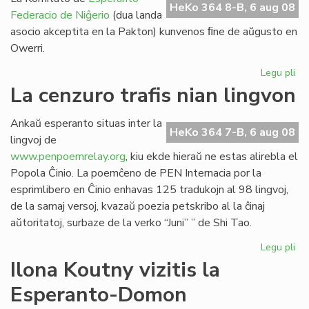
HeKo 364 8-B, 6 aug 08
Federacio de Niĝerio
(dua landa
asocio akceptita en la Pakton) kunvenos ﬁne de aŭgusto en
Owerri.
Legu pli
pri
EF
La cenzuro trafis nian lingvon
Ko
ku
Ankaŭ esperanto situas inter la
mo
HeKo 364 7-B, 6 aug 08
lingvoj de
www.penpoemrelay.org
, kiu ekde hieraŭ ne estas alirebla el
Popola Ĉinio. La poemĉeno de PEN Internacia por la
esprimlibero en Ĉinio enhavas 125 tradukojn al 98 lingvoj,
de la samaj versoj, kvazaŭ poezia petskribo al la ĉinaj
aŭtoritatoj, surbaze de la verko “Juni” ” de Shi Tao.
Legu pli
pri
La
Ilona Koutny vizitis la
ce
Esperanto-Domon
tra
ni