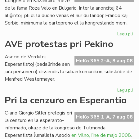
Kongreso en Kazanlako, meze
de la fama Roza Valo en Bulgario. Inter la anoncitaj 64
aliĝintoj pli ol la duono venas el nur du landoj: Francio kaj
Serbio; minimuma la partopreno el la kongreslando mem.
Legu pli
pri
Ek
AVE protestas pri Pekino
la
SA
Asocio de Verduloj
Ko
HeKo 365 2-A, 8 aug 08
Esperantistoj (bedaŭrinde sen
en
jura personeco) dissendis la suban komunikon, subskribe de
Bul
Manfred Westermayer.
Legu pli
pri
AV
Pri la cenzuro en Esperantio
pr
pri
C-ano Giorgio Silfer prelegis pri
Pe
HeKo 365 1-A, 7 aug 08
la cenzuro en la esperanto-
informado, okaze de la kongreso de Tutmonda
Esperantista Ĵurnalista Asocio
en Vilno, ﬁne de majo 2008
.