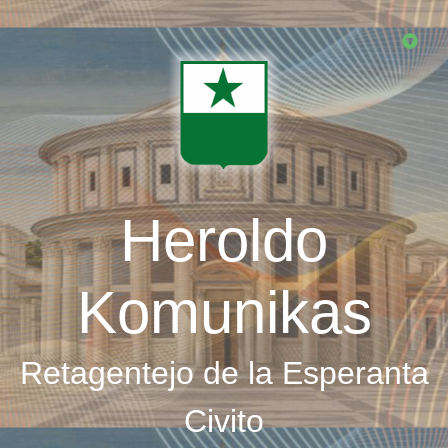
Skip
to
main
content
Heroldo
Komunikas
Retagentejo de la Esperanta
Civito