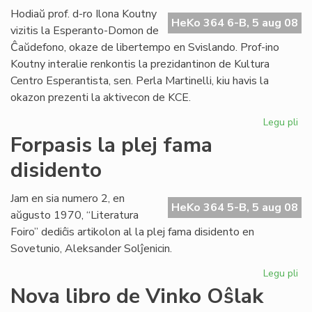
lin
Hodiaŭ prof. d-ro Ilona Koutny
HeKo 364 6-B, 5 aug 08
vizitis la Esperanto-Domon de
Ĉaŭdefono, okaze de libertempo en Svislando. Prof-ino
Koutny interalie renkontis la prezidantinon de Kultura
Centro Esperantista, sen. Perla Martinelli, kiu havis la
okazon prezenti la aktivecon de KCE.
Legu pli
pri
Ilo
Forpasis la plej fama
Ko
disidento
vizi
la
Es
Jam en sia numero 2, en
HeKo 364 5-B, 5 aug 08
Do
aŭgusto 1970, “Literatura
Foiro” dediĉis artikolon al la plej fama disidento en
Sovetunio, Aleksander Solĵenicin.
Legu pli
pri
For
Nova libro de Vinko Oŝlak
la