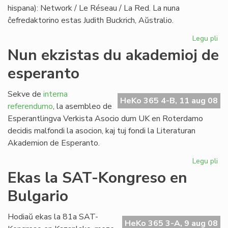
hispana): Network / Le Réseau / La Red. La nuna
ĉefredaktorino estas Judith Buckrich, Aŭstralio.
Legu pli
pri
"L
Nun ekzistas du akademioj de
Ret
esperanto
ver
PE
bu
Sekve de
interna
HeKo 365 4-B, 11 aug 08
referendumo
, la asembleo de
Esperantlingva Verkista Asocio dum UK en Roterdamo
decidis malfondi la asocion, kaj tuj fondi la Literaturan
Akademion de Esperanto.
Legu pli
pri
Nu
Ekas la SAT-Kongreso en
ekz
Bulgario
du
ak
de
Hodiaŭ ekas la 81a SAT-
HeKo 365 3-A, 9 aug 08
es