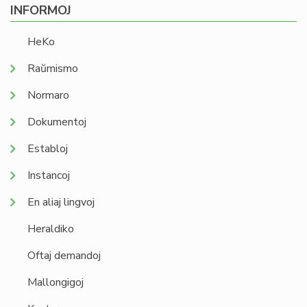
INFORMOJ
HeKo
Raŭmismo
Normaro
Dokumentoj
Establoj
Instancoj
En aliaj lingvoj
Heraldiko
Oftaj demandoj
Mallongigoj