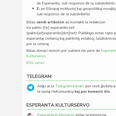
de Esperantio, sub responso de la subskribinto.
E:
pri Eŭropaj institucioj kaj geopolitikaj novaĵoj
sub responso de la subskribinto.
Eblas
sendi
artikolon
aŭ kontakti la redakcion
tra
pakto
[ĉe]
esperantio
.
net
(pakto[at]esperantio[dot]net)
. Publikigo estas rajto 
esperantaj civitanoj kaj paktintaj establoj, laŭdiskrecia
por la ceteraj.
Eblas donaci monon por subteni nin pere de
Esperant
Kulturservo
.
RSS-servo
TELEGRAM
Aliĝu al la
Telegram-kanalo
por resti ĝisdata p
la lastaj HeKomunikoj
kaj por komenti ilin
.
ESPERANTA KULTURSERVO
Esperanta Kulturservo
estas la konsorcia