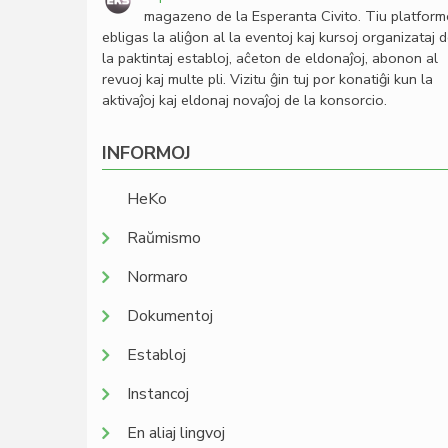
magazeno de la Esperanta Civito. Tiu platfor
ebligas la aliĝon al la eventoj kaj kursoj organizataj 
la paktintaj establoj, aĉeton de eldonaĵoj, abonon al
revuoj kaj multe pli. Vizitu ĝin tuj por konatiĝi kun la
aktivaĵoj kaj eldonaj novaĵoj de la konsorcio.
INFORMOJ
HeKo
Raŭmismo
Normaro
Dokumentoj
Establoj
Instancoj
En aliaj lingvoj