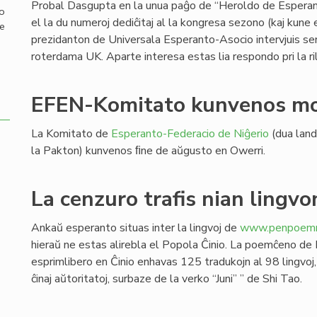
Probal Dasgupta en la unua paĝo de “Heroldo de Esperan
mo
el la du numeroj dediĉitaj al la kongresa sezono (kaj kune
de
prezidanton de Universala Esperanto-Asocio intervjuis s
roterdama UK. Aparte interesa estas lia respondo pri la ril
EFEN-Komitato kunvenos mo
La Komitato de
Esperanto-Federacio de Niĝerio
(dua land
la Pakton) kunvenos ﬁne de aŭgusto en Owerri.
La cenzuro trafis nian lingvo
Ankaŭ esperanto situas inter la lingvoj de
www.penpoemre
hieraŭ ne estas alirebla el Popola Ĉinio. La poemĉeno de 
esprimlibero en Ĉinio enhavas 125 tradukojn al 98 lingvoj,
ĉinaj aŭtoritatoj, surbaze de la verko “Juni” ” de Shi Tao.