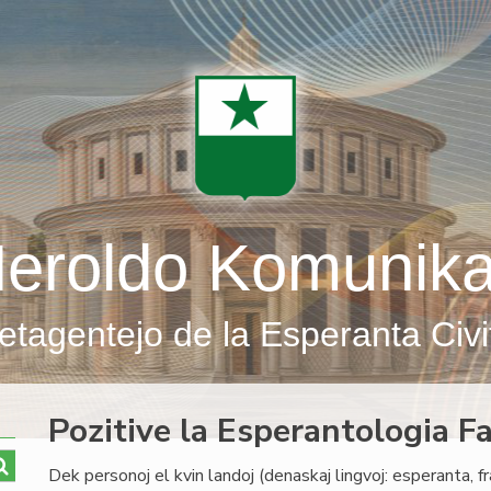
eroldo Komunik
etagentejo de la Esperanta Civi
Pozitive la Esperantologia F
Dek personoj el kvin landoj (denaskaj lingvoj: esperanta, f