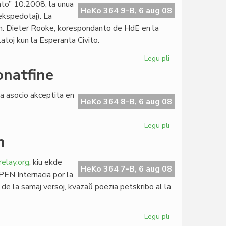
to” 10:2008, la unua
en
HeKo 364 9-B, 6 aug 08
 ekspedotaj). La
Esperantio
en. Dieter Rooke, korespondanto de HdE en la
atoj kun la Esperanta Civito.
Legu pli
pri
Dasgupta
natfine
intervjuita
de
a asocio akceptita en
"Heroldo"
HeKo 364 8-B, 6 aug 08
Legu pli
pri
EFEN-
n
Komitato
kunvenos
lay.org
, kiu ekde
monatfine
HeKo 364 7-B, 6 aug 08
PEN Internacia por la
 de la samaj versoj, kvazaŭ poezia petskribo al la
Legu pli
pri