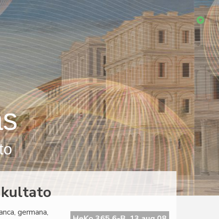
as
to
akultato
ranca, germana,
HeKo 365 6-B, 13 aug 08