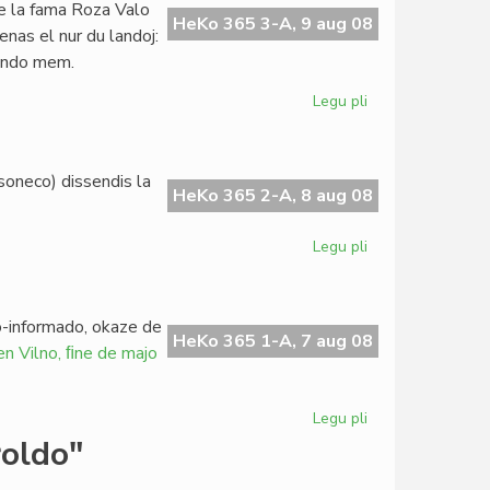
 la fama Roza Valo
akademioj
HeKo 365 3-A, 9 aug 08
venas el nur du landoj:
de
lando mem.
esperanto
Legu pli
pri
Ekas
la
SAT-
soneco) dissendis la
Kongreso
HeKo 365 2-A, 8 aug 08
en
Bulgario
Legu pli
pri
AVE
protestas
pri
to-informado, okaze de
Pekino
HeKo 365 1-A, 7 aug 08
en Vilno, ﬁne de majo
Legu pli
pri
Pri
roldo"
la
cenzuro