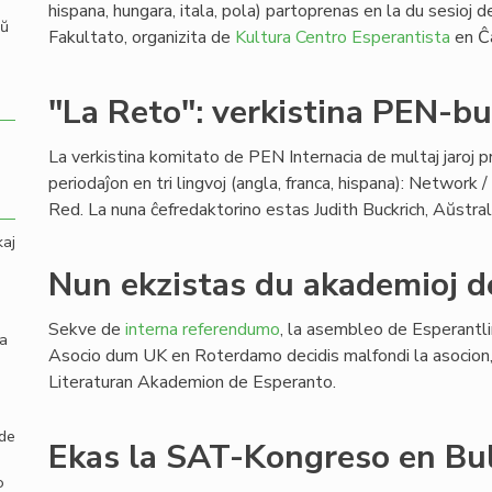
hispana, hungara, itala, pola) partoprenas en la du sesioj 
aŭ
Fakultato, organizita de
Kultura Centro Esperantista
en Ĉ
"La Reto": verkistina PEN-b
La verkistina komitato de PEN Internacia de multaj jaroj 
periodaĵon en tri lingvoj (angla, franca, hispana): Network 
Red. La nuna ĉefredaktorino estas Judith Buckrich, Aŭstral
kaj
Nun ekzistas du akademioj d
Sekve de
interna referendumo
, la asembleo de Esperantl
la
Asocio dum UK en Roterdamo decidis malfondi la asocion, k
Literaturan Akademion de Esperanto.
 de
Ekas la SAT-Kongreso en Bu
o