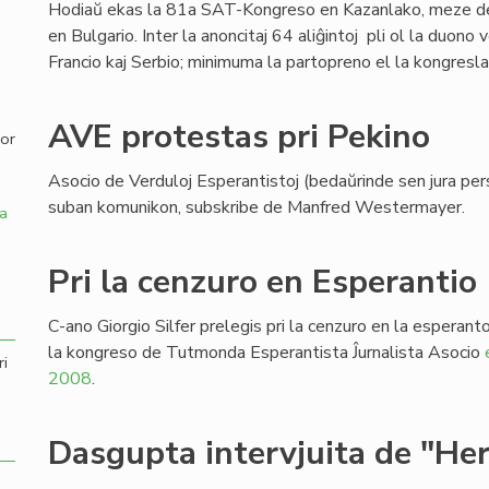
Hodiaŭ ekas la 81a SAT-Kongreso en Kazanlako, meze de
en Bulgario. Inter la anoncitaj 64 aliĝintoj pli ol la duono 
,
Francio kaj Serbio; minimuma la partopreno el la kongres
AVE protestas pri Pekino
por
Asocio de Verduloj Esperantistoj (bedaŭrinde sen jura per
suban komunikon, subskribe de Manfred Westermayer.
a
Pri la cenzuro en Esperantio
C-ano Giorgio Silfer prelegis pri la cenzuro en la esperan
la kongreso de Tutmonda Esperantista Ĵurnalista Asocio
ri
2008
.
Dasgupta intervjuita de "He