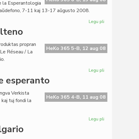
de la Esperantologia
aŭdefono, 7-11 kaj 13-17 aŭgusto 2008.
Legu pli
pri
Pozitive
ulteno
la
Esperantologia
produktas propran
Fakultato
HeKo 365 5-B, 12 aug 08
/ Le Réseau / La
io.
Legu pli
pri
"La
e esperanto
Reto":
verkistina
ingva Verkista
PEN-
HeKo 365 4-B, 11 aug 08
aj tuj fondi la
bulteno
Legu pli
pri
Nun
lgario
ekzistas
du