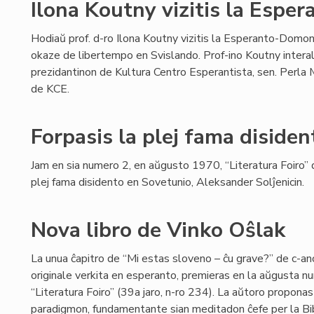
Ilona Koutny vizitis la Esp
Hodiaŭ prof. d-ro Ilona Koutny vizitis la Esperanto-Domo
okaze de libertempo en Svislando. Prof-ino Koutny interal
prezidantinon de Kultura Centro Esperantista, sen. Perla Ma
de KCE.
Forpasis la plej fama disiden
Jam en sia numero 2, en aŭgusto 1970, “Literatura Foiro” d
plej fama disidento en Sovetunio, Aleksander Solĵenicin.
Nova libro de Vinko Oŝlak
La unua ĉapitro de “Mi estas sloveno – ĉu grave?” de c-an
originale verkita en esperanto, premieras en la aŭgusta n
“Literatura Foiro” (39a jaro, n-ro 234). La aŭtoro proponas 
paradigmon, fundamentante sian meditadon ĉefe per la Bib