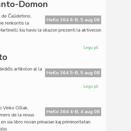
La
eranto-Domon
cenzuro
trafis
n de Ĉaŭdefono,
nian
HeKo 364 6-B, 5 aug 08
ie renkontis la
lingvon
rtinelli, kiu havis la okazon prezenti la aktivecon
Legu pli
pri
Ilona
to
Koutny
vizitis
ediĉis artikolon al la
la
HeKo 364 5-B, 5 aug 08
Esperanto-
Domon
Legu pli
pri
Forpasis
la
plej
o Vinko Oŝlak,
fama
HeKo 364 4-B, 4 aug 08
umero de la revuo
disidento
en sia libro novan prinacian kaj priminoritatan
lio.