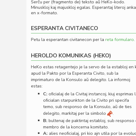
Serĉu per (fragmento de) teksto aŭ HeKo-kodo.
Minuskloj kaj majuskloj egalas. Esperantaj literoj ank
en x-formato.
ESPERANTA CIVITANECO
Petu la esperantan civitanecon per la
reta formularo
.
HEROLDO KOMUNIKAS (HEKO)
HeKo estas retagentejo je la servo de la establoj en 
apud la Pakto por la Esperanta Civito, sub la
imprimaturo de la Konsulo aŭ delegito. La informoj
estas:
C:
oﬁcialaj de la Civitaj instancoj, kiuj esprimas 
oﬁcialan starpunkton de la Civito pri specifa
temo, sub responso de la Konsulo, aŭ de ties
delegito, markitaj per la simbolo
.
B:
bultenaj de paktintaj establoj, sub responso
membro de la koncerna komitato.
A:
alies neoﬁcialaj, pri kio ajn utila por la evolu