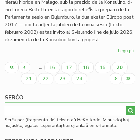
hieraŭ hibride en Malago, sub la prezido de la Konsulino, d-
ino Lorena Bellotti: en la tagordo relieﬁs la preparo de la
Parlamenta sesio en Bujumburo, la dua ekster Eŭropo post
2017 — por la arĝenta jubileo de la unua sesio (Loklo,
februaro 2002) estas invito al Svislando ﬁne de julio 2026,
ekzamenota de la Konsulino kun la grupest
Legu pli
pri
Kap
Pagination
pri
Unua
Antaŭa
Paĝo
Paĝo
Paĝo
Paĝo
Aktuala
16
17
18
19
20
…
pa
paĝo
paĝo
paĝo
ses
Paĝo
Paĝo
Paĝo
Paĝo
Next
Last
21
22
23
24
…
kaj
page
page
da
SERĈO
Serĉu per (fragmento de) teksto aŭ HeKo-kodo. Minuskloj kaj
majuskloj egalas. Esperantaj literoj ankaŭ en x-formato.