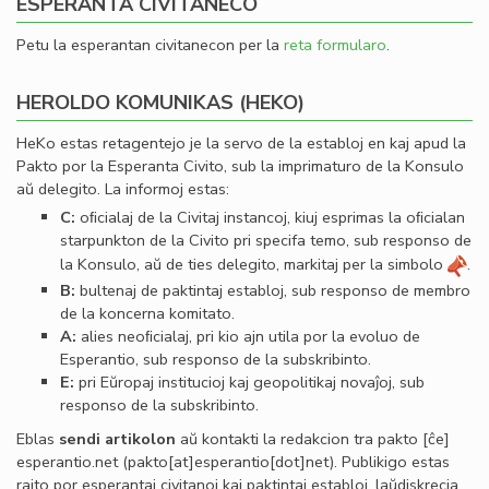
ESPERANTA CIVITANECO
Petu la esperantan civitanecon per la
reta formularo
.
HEROLDO KOMUNIKAS (HEKO)
HeKo estas retagentejo je la servo de la establoj en kaj apud la
Pakto por la Esperanta Civito, sub la imprimaturo de la Konsulo
aŭ delegito. La informoj estas:
C:
oﬁcialaj de la Civitaj instancoj, kiuj esprimas la oﬁcialan
starpunkton de la Civito pri specifa temo, sub responso de
la Konsulo, aŭ de ties delegito, markitaj per la simbolo
.
B:
bultenaj de paktintaj establoj, sub responso de membro
de la koncerna komitato.
A:
alies neoﬁcialaj, pri kio ajn utila por la evoluo de
Esperantio, sub responso de la subskribinto.
E:
pri Eŭropaj institucioj kaj geopolitikaj novaĵoj, sub
responso de la subskribinto.
Eblas
sendi
artikolon
aŭ kontakti la redakcion tra
pakto
[ĉe]
esperantio
.
net
(pakto[at]esperantio[dot]net)
. Publikigo estas
rajto por esperantaj civitanoj kaj paktintaj establoj, laŭdiskrecia