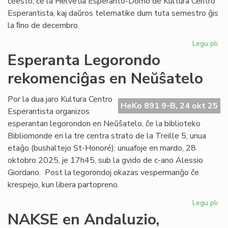
ĉeesto, ĉe la Helvetia Esperanto-Domo de Kultura Centro
Esperantista, kaj daŭros telematike dum tuta semestro ĝis
la ﬁno de decembro.
Legu pli
pri
EIE
Esperanta Legorondo
du
rekomenciĝas en Neŭŝatelo
kur
en
la
Por la dua jaro Kultura Centro
HeKo 891 9-B, 24 okt 25
du
Esperantista organizos
ak
esperantan legorondon en Neŭŝatelo, ĉe la biblioteko
jar
Bibliomonde en la tre centra strato de la Treille 5, unua
etaĝo (bushaltejo St-Honoré): unuafoje en mardo, 28
oktobro 2025, je 17h45, sub la gvido de c-ano Alessio
Giordano. Post la legorondoj okazas vespermanĝo ĉe
krespejo, kun libera partopreno.
Legu pli
pri
Es
NAKSE en Andaluzio,
Le