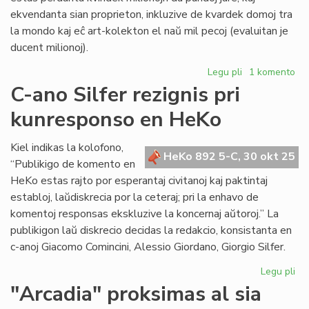
ekvendanta sian proprieton, inkluzive de kvardek domoj tra
la mondo kaj eĉ art-kolekton el naŭ mil pecoj (evaluitan je
ducent milionoj).
Legu pli
pri
1 komento
Ankaŭ
C-ano Silfer rezignis pri
British
kunresponso en HeKo
Council
destinita
al
Kiel indikas la kolofono,
HeKo 892 5-C, 30 okt 25
bankroto
“Publikigo de komento en
HeKo estas rajto por esperantaj civitanoj kaj paktintaj
establoj, laŭdiskrecia por la ceteraj; pri la enhavo de
komentoj responsas ekskluzive la koncernaj aŭtoroj.” La
publikigon laŭ diskrecio decidas la redakcio, konsistanta en
c-anoj Giacomo Comincini, Alessio Giordano, Giorgio Silfer.
Legu pli
pri
C-
"Arcadia" proksimas al sia
an