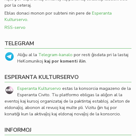
por la ceteraj.
Eblas donaci monon por subteni nin pere de
Esperanta
Kulturservo
.
RSS-servo
TELEGRAM
Aliĝu al la
Telegram-kanalo
por resti ĝisdata pri la lastaj
HeKomunikoj
kaj por komenti ilin
.
ESPERANTA KULTURSERVO
Esperanta Kulturservo
estas la konsorcia magazeno de la
Esperanta Civito. Tiu platformo ebligas la aliĝon al la
eventoj kaj kursoj organizataj de la paktintaj establoj, aĉeton de
eldonaĵoj, abonon al revuoj kaj multe pli. Vizitu ĝin tuj por
konatiĝi kun la aktivaĵoj kaj eldonaj novaĵoj de la konsorcio.
INFORMOJ