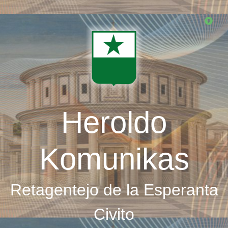
Skip
to
main
content
Heroldo
Komunikas
Retagentejo de la Esperanta
Civito