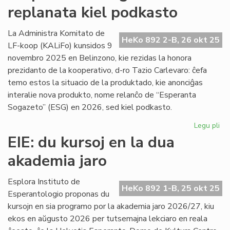
replanata kiel podkasto
UEA
ĉesis
la
La Administra Komitato de
HeKo 892 2-B, 26 okt 25
silento
LF-koop (KALiFo) kunsidos 9
pri
novembro 2025 en Belinzono, kie rezidas la honora
Gaza?
prezidanto de la kooperativo, d-ro Tazio Carlevaro: ĉefa
temo estos la situacio de la produktado, kie anonciĝas
interalie nova produkto, nome relanĉo de “Esperanta
Sogazeto” (ESG) en 2026, sed kiel podkasto.
Legu pli
pri
"E
EIE: du kursoj en la dua
So
akademia jaro
re
kie
po
Esplora Instituto de
HeKo 892 1-B, 25 okt 25
Esperantologio proponas du
kursojn en sia programo por la akademia jaro 2026/27, kiu
ekos en aŭgusto 2026 per tutsemajna lekciaro en reala