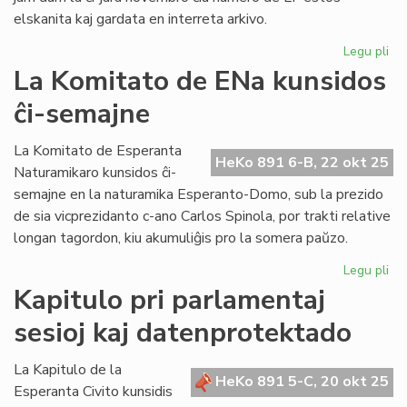
elskanita kaj gardata en interreta arkivo.
Legu pli
pri
An
La Komitato de ENa kunsidos
la
ĉi-semajne
sk
de
Lit
La Komitato de Esperanta
HeKo 891 6-B, 22 okt 25
Foi
Naturamikaro kunsidos ĉi-
semajne en la naturamika Esperanto-Domo, sub la prezido
de sia vicprezidanto c-ano Carlos Spinola, por trakti relative
longan tagordon, kiu akumuliĝis pro la somera paŭzo.
Legu pli
pri
La
Kapitulo pri parlamentaj
Ko
sesioj kaj datenprotektado
de
EN
ku
La Kapitulo de la
HeKo 891 5-C, 20 okt 25
ĉi-
Esperanta Civito kunsidis
se