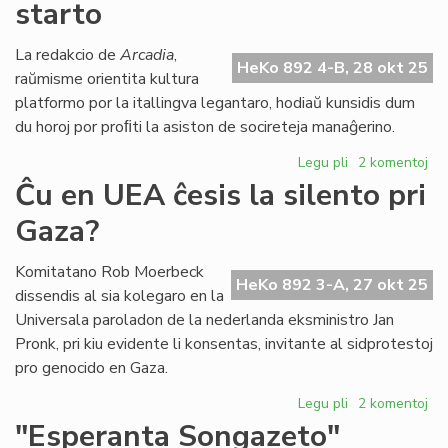
starto
Sil
rez
pri
La redakcio de
Arcadia
,
HeKo 892 4-B, 28 okt 25
ku
raŭmisme orientita kultura
en
platformo por la itallingva legantaro, hodiaŭ kunsidis dum
He
du horoj por proﬁti la asiston de socireteja manaĝerino.
Legu pli
pri
2 komentoj
"Arcadia"
Ĉu en UEA ĉesis la silento pri
proksimas
Gaza?
al
sia
starto
Komitatano Rob Moerbeck
HeKo 892 3-A, 27 okt 25
dissendis al sia kolegaro en la
Universala paroladon de la nederlanda eksministro Jan
Pronk, pri kiu evidente li konsentas, invitante al sidprotestoj
pro genocido en Gaza.
Legu pli
pri
2 komentoj
Ĉu
"Esperanta Songazeto"
en