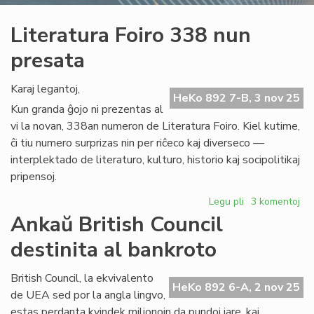
Literatura Foiro 338 nun
presata
Karaj legantoj,
HeKo 892 7-B, 3 nov 25
Kun granda ĝojo ni prezentas al
vi la novan, 338an numeron de Literatura Foiro. Kiel kutime,
ĉi tiu numero surprizas nin per riĉeco kaj diverseco —
interplektado de literaturo, kulturo, historio kaj socipolitikaj
pripensoj.
Legu pli
pri
3 komentoj
Literatura
Ankaŭ British Council
Foiro
destinita al bankroto
338
nun
presata
British Council, la ekvivalento
HeKo 892 6-A, 2 nov 25
de UEA sed por la angla lingvo,
estas perdanta kvindek milionojn da pundoj jare, kaj