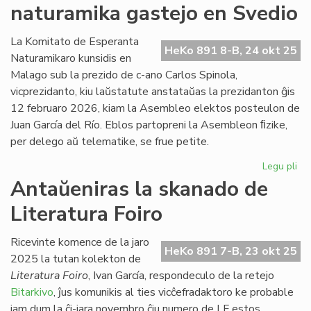
naturamika gastejo en Svedio
re
en
Ne
La Komitato de Esperanta
HeKo 891 8-B, 24 okt 25
Naturamikaro kunsidis en
Malago sub la prezido de c-ano Carlos Spinola,
vicprezidanto, kiu laŭstatute anstataŭas la prezidanton ĝis
12 februaro 2026, kiam la Asembleo elektos posteulon de
Juan García del Río. Eblos partopreni la Asembleon ﬁzike,
per delego aŭ telematike, se frue petite.
Legu pli
pri
NA
Antaŭeniras la skanado de
en
Literatura Foiro
An
na
ga
Ricevinte komence de la jaro
HeKo 891 7-B, 23 okt 25
en
2025 la tutan kolekton de
Sv
Literatura Foiro
, Ivan García, respondeculo de la retejo
Bitarkivo
, ĵus komunikis al ties vicĉefradaktoro ke probable
jam dum la ĉi-jara novembro ĉiu numero de LF estos