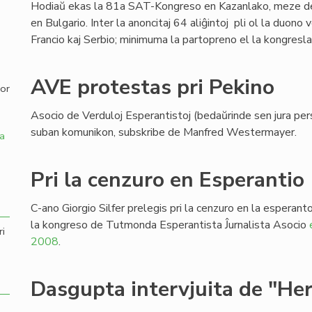
Hodiaŭ ekas la 81a SAT-Kongreso en Kazanlako, meze de
en Bulgario. Inter la anoncitaj 64 aliĝintoj pli ol la duono 
,
Francio kaj Serbio; minimuma la partopreno el la kongres
AVE protestas pri Pekino
por
Asocio de Verduloj Esperantistoj (bedaŭrinde sen jura per
suban komunikon, subskribe de Manfred Westermayer.
a
Pri la cenzuro en Esperantio
C-ano Giorgio Silfer prelegis pri la cenzuro en la esperan
la kongreso de Tutmonda Esperantista Ĵurnalista Asocio
ri
2008
.
Dasgupta intervjuita de "He