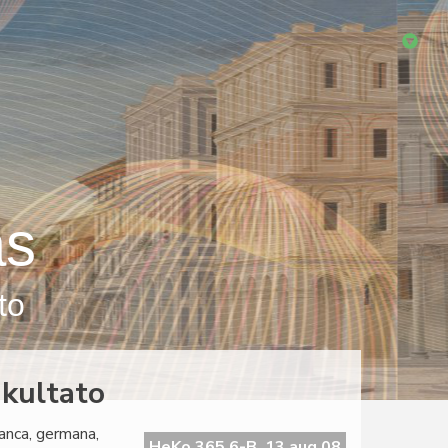
as
to
akultato
ranca, germana,
HeKo 365 6-B, 13 aug 08