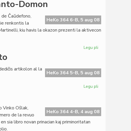
La
eranto-Domon
cenzuro
trafis
n de Ĉaŭdefono,
nian
HeKo 364 6-B, 5 aug 08
ie renkontis la
lingvon
rtinelli, kiu havis la okazon prezenti la aktivecon
Legu pli
pri
Ilona
to
Koutny
vizitis
ediĉis artikolon al la
la
HeKo 364 5-B, 5 aug 08
Esperanto-
Domon
Legu pli
pri
Forpasis
la
plej
o Vinko Oŝlak,
fama
HeKo 364 4-B, 4 aug 08
umero de la revuo
disidento
en sia libro novan prinacian kaj priminoritatan
lio.