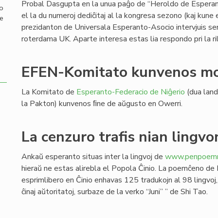
Probal Dasgupta en la unua paĝo de “Heroldo de Esperan
mo
el la du numeroj dediĉitaj al la kongresa sezono (kaj kune
de
prezidanton de Universala Esperanto-Asocio intervjuis s
roterdama UK. Aparte interesa estas lia respondo pri la ril
EFEN-Komitato kunvenos mo
La Komitato de
Esperanto-Federacio de Niĝerio
(dua land
la Pakton) kunvenos ﬁne de aŭgusto en Owerri.
La cenzuro trafis nian lingvo
Ankaŭ esperanto situas inter la lingvoj de
www.penpoemre
hieraŭ ne estas alirebla el Popola Ĉinio. La poemĉeno de 
esprimlibero en Ĉinio enhavas 125 tradukojn al 98 lingvoj,
ĉinaj aŭtoritatoj, surbaze de la verko “Juni” ” de Shi Tao.