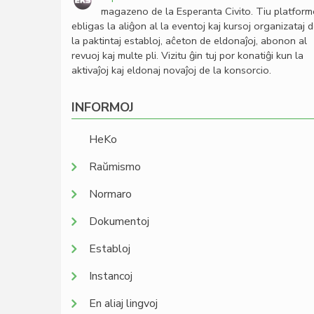
magazeno de la Esperanta Civito. Tiu platfor
ebligas la aliĝon al la eventoj kaj kursoj organizataj 
la paktintaj establoj, aĉeton de eldonaĵoj, abonon al
revuoj kaj multe pli. Vizitu ĝin tuj por konatiĝi kun la
aktivaĵoj kaj eldonaj novaĵoj de la konsorcio.
INFORMOJ
HeKo
Raŭmismo
Normaro
Dokumentoj
Establoj
Instancoj
En aliaj lingvoj