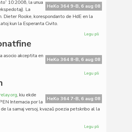
to” 10:2008, la unua
en
HeKo 364 9-B, 6 aug 08
 ekspedotaj). La
Esperantio
en. Dieter Rooke, korespondanto de HdE en la
atoj kun la Esperanta Civito.
Legu pli
pri
Dasgupta
natfine
intervjuita
de
a asocio akceptita en
"Heroldo"
HeKo 364 8-B, 6 aug 08
Legu pli
pri
EFEN-
n
Komitato
kunvenos
lay.org
, kiu ekde
monatfine
HeKo 364 7-B, 6 aug 08
PEN Internacia por la
 de la samaj versoj, kvazaŭ poezia petskribo al la
Legu pli
pri