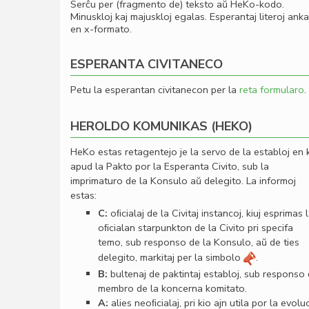
Serĉu per (fragmento de) teksto aŭ HeKo-kodo.
Minuskloj kaj majuskloj egalas. Esperantaj literoj ank
en x-formato.
ESPERANTA CIVITANECO
Petu la esperantan civitanecon per la
reta formularo
.
HEROLDO KOMUNIKAS (HEKO)
HeKo estas retagentejo je la servo de la establoj en 
apud la Pakto por la Esperanta Civito, sub la
imprimaturo de la Konsulo aŭ delegito. La informoj
estas:
C:
oﬁcialaj de la Civitaj instancoj, kiuj esprimas 
oﬁcialan starpunkton de la Civito pri specifa
temo, sub responso de la Konsulo, aŭ de ties
delegito, markitaj per la simbolo
.
B:
bultenaj de paktintaj establoj, sub responso
membro de la koncerna komitato.
A:
alies neoﬁcialaj, pri kio ajn utila por la evolu