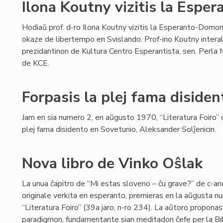
Ilona Koutny vizitis la Esp
Hodiaŭ prof. d-ro Ilona Koutny vizitis la Esperanto-Domo
okaze de libertempo en Svislando. Prof-ino Koutny interal
prezidantinon de Kultura Centro Esperantista, sen. Perla Ma
de KCE.
Forpasis la plej fama disiden
Jam en sia numero 2, en aŭgusto 1970, “Literatura Foiro” d
plej fama disidento en Sovetunio, Aleksander Solĵenicin.
Nova libro de Vinko Oŝlak
La unua ĉapitro de “Mi estas sloveno – ĉu grave?” de c-an
originale verkita en esperanto, premieras en la aŭgusta n
“Literatura Foiro” (39a jaro, n-ro 234). La aŭtoro proponas 
paradigmon, fundamentante sian meditadon ĉefe per la Bib