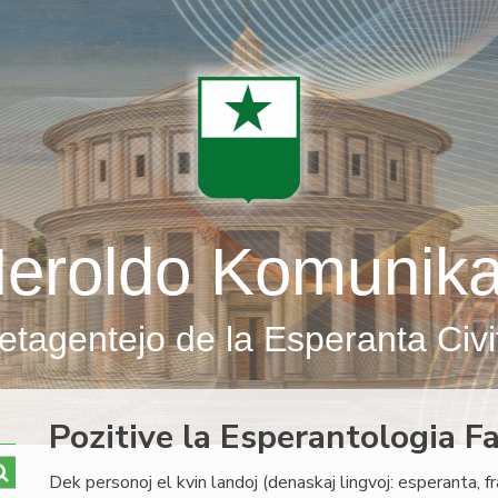
eroldo Komunik
etagentejo de la Esperanta Civi
Pozitive la Esperantologia F
Dek personoj el kvin landoj (denaskaj lingvoj: esperanta, f