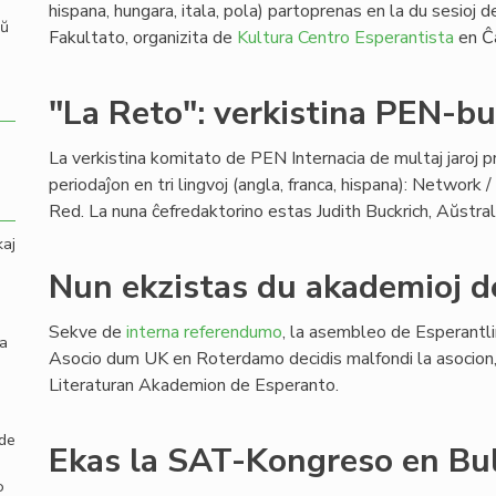
hispana, hungara, itala, pola) partoprenas en la du sesioj 
aŭ
Fakultato, organizita de
Kultura Centro Esperantista
en Ĉ
"La Reto": verkistina PEN-b
La verkistina komitato de PEN Internacia de multaj jaroj 
periodaĵon en tri lingvoj (angla, franca, hispana): Network 
Red. La nuna ĉefredaktorino estas Judith Buckrich, Aŭstral
kaj
Nun ekzistas du akademioj d
Sekve de
interna referendumo
, la asembleo de Esperantl
la
Asocio dum UK en Roterdamo decidis malfondi la asocion, k
Literaturan Akademion de Esperanto.
 de
Ekas la SAT-Kongreso en Bu
o