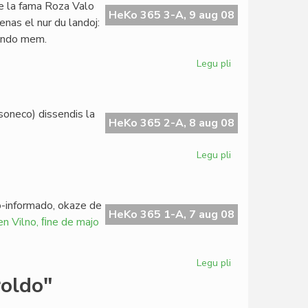
 la fama Roza Valo
akademioj
HeKo 365 3-A, 9 aug 08
venas el nur du landoj:
de
lando mem.
esperanto
Legu pli
pri
Ekas
la
SAT-
soneco) dissendis la
Kongreso
HeKo 365 2-A, 8 aug 08
en
Bulgario
Legu pli
pri
AVE
protestas
pri
to-informado, okaze de
Pekino
HeKo 365 1-A, 7 aug 08
en Vilno, ﬁne de majo
Legu pli
pri
Pri
roldo"
la
cenzuro