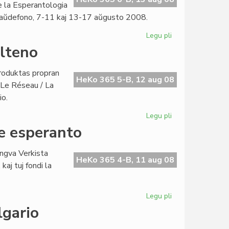
de la Esperantologia
aŭdefono, 7-11 kaj 13-17 aŭgusto 2008.
Legu pli
pri
Pozitive
ulteno
la
Esperantologia
produktas propran
Fakultato
HeKo 365 5-B, 12 aug 08
/ Le Réseau / La
io.
Legu pli
pri
"La
e esperanto
Reto":
verkistina
ingva Verkista
PEN-
HeKo 365 4-B, 11 aug 08
aj tuj fondi la
bulteno
Legu pli
pri
Nun
lgario
ekzistas
du