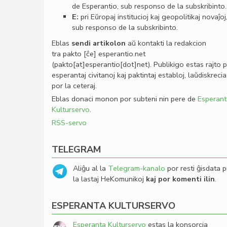
de Esperantio, sub responso de la subskribinto.
E:
pri Eŭropaj institucioj kaj geopolitikaj novaĵoj
sub responso de la subskribinto.
Eblas
sendi
artikolon
aŭ kontakti la redakcion
tra
pakto
[ĉe]
esperantio
.
net
(pakto[at]esperantio[dot]net)
. Publikigo estas rajto 
esperantaj civitanoj kaj paktintaj establoj, laŭdiskrecia
por la ceteraj.
Eblas donaci monon por subteni nin pere de
Esperant
Kulturservo
.
RSS-servo
TELEGRAM
Aliĝu al la
Telegram-kanalo
por resti ĝisdata p
la lastaj HeKomunikoj
kaj por komenti ilin
.
ESPERANTA KULTURSERVO
Esperanta Kulturservo
estas la konsorcia