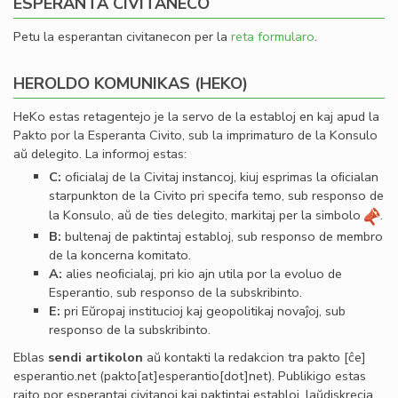
ESPERANTA CIVITANECO
Petu la esperantan civitanecon per la
reta formularo
.
HEROLDO KOMUNIKAS (HEKO)
HeKo estas retagentejo je la servo de la establoj en kaj apud la
Pakto por la Esperanta Civito, sub la imprimaturo de la Konsulo
aŭ delegito. La informoj estas:
C:
oﬁcialaj de la Civitaj instancoj, kiuj esprimas la oﬁcialan
starpunkton de la Civito pri specifa temo, sub responso de
la Konsulo, aŭ de ties delegito, markitaj per la simbolo
.
B:
bultenaj de paktintaj establoj, sub responso de membro
de la koncerna komitato.
A:
alies neoﬁcialaj, pri kio ajn utila por la evoluo de
Esperantio, sub responso de la subskribinto.
E:
pri Eŭropaj institucioj kaj geopolitikaj novaĵoj, sub
responso de la subskribinto.
Eblas
sendi
artikolon
aŭ kontakti la redakcion tra
pakto
[ĉe]
esperantio
.
net
(pakto[at]esperantio[dot]net)
. Publikigo estas
rajto por esperantaj civitanoj kaj paktintaj establoj, laŭdiskrecia