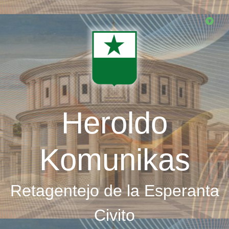
Skip
to
main
content
Heroldo
Komunikas
Retagentejo de la Esperanta
Civito