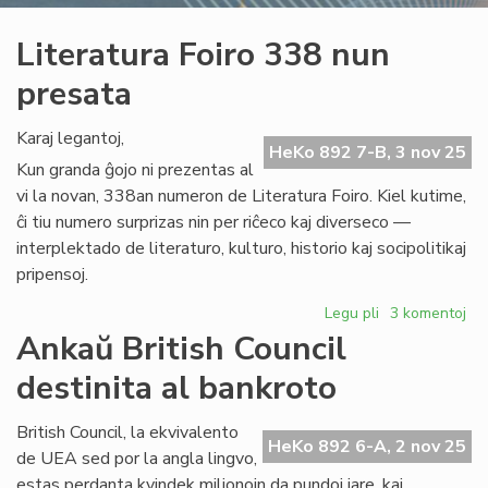
Literatura Foiro 338 nun
presata
Karaj legantoj,
HeKo 892 7-B, 3 nov 25
Kun granda ĝojo ni prezentas al
vi la novan, 338an numeron de Literatura Foiro. Kiel kutime,
ĉi tiu numero surprizas nin per riĉeco kaj diverseco —
interplektado de literaturo, kulturo, historio kaj socipolitikaj
pripensoj.
Legu pli
pri
3 komentoj
Literatura
Ankaŭ British Council
Foiro
destinita al bankroto
338
nun
presata
British Council, la ekvivalento
HeKo 892 6-A, 2 nov 25
de UEA sed por la angla lingvo,
estas perdanta kvindek milionojn da pundoj jare, kaj