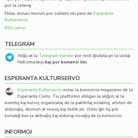
por la ceteraj.
Eblas donaci monon por subteni nin pere de
Esperanta
Kulturservo
.
RSS-servo
TELEGRAM
Aliĝu al la
Telegram-kanalo
por resti ĝisdata pri la lastaj
HeKomunikoj
kaj por komenti ilin
.
ESPERANTA KULTURSERVO
Esperanta Kulturservo
estas la konsorcia magazeno de la
Esperanta Civito. Tiu platformo ebligas la aliĝon al la
eventoj kaj kursoj organizataj de la paktintaj establoj, aĉeton de
eldonaĵoj, abonon al revuoj kaj multe pli. Vizitu ĝin tuj por
konatiĝi kun la aktivaĵoj kaj eldonaj novaĵoj de la konsorcio.
INFORMOJ