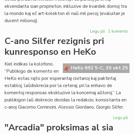
ekvendanta sian proprieton, inkluzive de kvardek domoj tra
la mondo kaj eĉ art-kolekton el naŭ mil pecoj (evaluitan je
ducent milionoj).
Legu pli
pri
1 komento
Ankaŭ
C-ano Silfer rezignis pri
British
kunresponso en HeKo
Council
destinita
al
Kiel indikas la kolofono,
HeKo 892 5-C, 30 okt 25
bankroto
“Publikigo de komento en
HeKo estas rajto por esperantaj civitanoj kaj paktintaj
establoj, laŭdiskrecia por la ceteraj; pri la enhavo de
komentoj responsas ekskluzive la koncernaj aŭtoroj.” La
publikigon laŭ diskrecio decidas la redakcio, konsistanta en
c-anoj Giacomo Comincini, Alessio Giordano, Giorgio Silfer.
Legu pli
pri
C-
"Arcadia" proksimas al sia
an