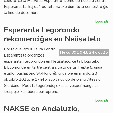
ĉeesto, ĉe la Helvetia Esperanto-Domo de Kultura Centro
Esperantista, kaj daŭros telematike dum tuta semestro ĝis
la ﬁno de decembro.
Legu pli
pri
EIE
Esperanta Legorondo
du
rekomenciĝas en Neŭŝatelo
kur
en
la
Por la dua jaro Kultura Centro
HeKo 891 9-B, 24 okt 25
du
Esperantista organizos
ak
esperantan legorondon en Neŭŝatelo, ĉe la biblioteko
jar
Bibliomonde en la tre centra strato de la Treille 5, unua
etaĝo (bushaltejo St-Honoré): unuafoje en mardo, 28
oktobro 2025, je 17h45, sub la gvido de c-ano Alessio
Giordano. Post la legorondoj okazas vespermanĝo ĉe
krespejo, kun libera partopreno.
Legu pli
pri
Es
NAKSE en Andaluzio,
Le