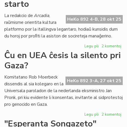
starto
Sil
rez
pri
La redakcio de
Arcadia
,
HeKo 892 4-B, 28 okt 25
ku
raŭmisme orientita kultura
en
platformo por la itallingva legantaro, hodiaŭ kunsidis dum
He
du horoj por proﬁti la asiston de socireteja manaĝerino.
Legu pli
pri
2 komentoj
"Arcadia"
Ĉu en UEA ĉesis la silento pri
proksimas
Gaza?
al
sia
starto
Komitatano Rob Moerbeck
HeKo 892 3-A, 27 okt 25
dissendis al sia kolegaro en la
Universala paroladon de la nederlanda eksministro Jan
Pronk, pri kiu evidente li konsentas, invitante al sidprotestoj
pro genocido en Gaza.
Legu pli
pri
2 komentoj
Ĉu
"Esperanta Songazeto"
en