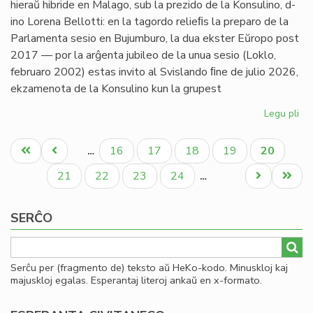
hieraŭ hibride en Malago, sub la prezido de la Konsulino, d-
ino Lorena Bellotti: en la tagordo relieﬁs la preparo de la
Parlamenta sesio en Bujumburo, la dua ekster Eŭropo post
2017 — por la arĝenta jubileo de la unua sesio (Loklo,
februaro 2002) estas invito al Svislando ﬁne de julio 2026,
ekzamenota de la Konsulino kun la grupest
Legu pli
pri
Kap
Pagination
pri
Unua
Antaŭa
Paĝo
Paĝo
Paĝo
Paĝo
Aktuala
16
17
18
19
20
…
pa
paĝo
paĝo
paĝo
ses
Paĝo
Paĝo
Paĝo
Paĝo
Next
Last
21
22
23
24
…
kaj
page
page
da
SERĈO
Serĉu per (fragmento de) teksto aŭ HeKo-kodo. Minuskloj kaj
majuskloj egalas. Esperantaj literoj ankaŭ en x-formato.