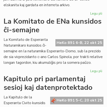
elskanita kaj gardata en interreta arkivo.
Legu pli
pri
An
La Komitato de ENa kunsidos
la
ĉi-semajne
sk
de
Lit
La Komitato de Esperanta
HeKo 891 6-B, 22 okt 25
Foi
Naturamikaro kunsidos ĉi-
semajne en la naturamika Esperanto-Domo, sub la prezido
de sia vicprezidanto c-ano Carlos Spinola, por trakti relative
longan tagordon, kiu akumuliĝis pro la somera paŭzo.
Legu pli
pri
La
Kapitulo pri parlamentaj
Ko
sesioj kaj datenprotektado
de
EN
ku
La Kapitulo de la
HeKo 891 5-C, 20 okt 25
ĉi-
Esperanta Civito kunsidis
se