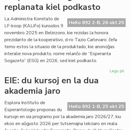
replanata kiel podkasto
UEA
ĉesis
la
La Administra Komitato de
HeKo 892 2-B, 26 okt 25
silento
LF-koop (KALiFo) kunsidos 9
pri
novembro 2025 en Belinzono, kie rezidas la honora
Gaza?
prezidanto de la kooperativo, d-ro Tazio Carlevaro: ĉefa
temo estos la situacio de la produktado, kie anonciĝas
interalie nova produkto, nome relanĉo de “Esperanta
Sogazeto” (ESG) en 2026, sed kiel podkasto.
Legu pli
pri
"E
EIE: du kursoj en la dua
So
akademia jaro
re
kie
po
Esplora Instituto de
HeKo 892 1-B, 25 okt 25
Esperantologio proponas du
kursojn en sia programo por la akademia jaro 2026/27, kiu
ekos en aŭgusto 2026 per tutsemajna lekciaro en reala