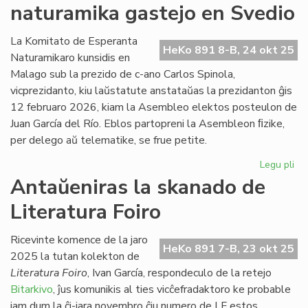
naturamika gastejo en Svedio
re
en
Ne
La Komitato de Esperanta
HeKo 891 8-B, 24 okt 25
Naturamikaro kunsidis en
Malago sub la prezido de c-ano Carlos Spinola,
vicprezidanto, kiu laŭstatute anstataŭas la prezidanton ĝis
12 februaro 2026, kiam la Asembleo elektos posteulon de
Juan García del Río. Eblos partopreni la Asembleon ﬁzike,
per delego aŭ telematike, se frue petite.
Legu pli
pri
NA
Antaŭeniras la skanado de
en
Literatura Foiro
An
na
ga
Ricevinte komence de la jaro
HeKo 891 7-B, 23 okt 25
en
2025 la tutan kolekton de
Sv
Literatura Foiro
, Ivan García, respondeculo de la retejo
Bitarkivo
, ĵus komunikis al ties vicĉefradaktoro ke probable
jam dum la ĉi-jara novembro ĉiu numero de LF estos