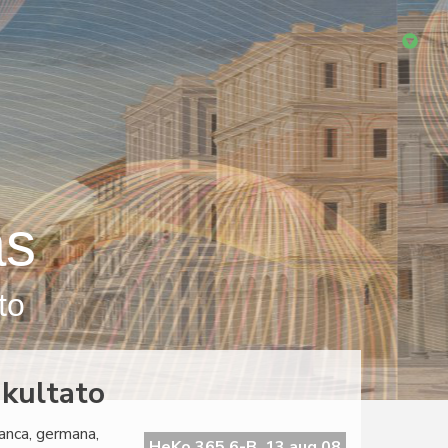
as
to
akultato
ranca, germana,
HeKo 365 6-B, 13 aug 08