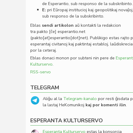
de Esperantio, sub responso de la subskribinto.
E:
pri Eŭropaj institucioj kaj geopolitikaj novaĵoj
sub responso de la subskribinto.
Eblas
sendi
artikolon
aŭ kontakti la redakcion
tra
pakto
[ĉe]
esperantio
.
net
(pakto[at]esperantio[dot]net)
. Publikigo estas rajto 
esperantaj civitanoj kaj paktintaj establoj, laŭdiskrecia
por la ceteraj.
Eblas donaci monon por subteni nin pere de
Esperant
Kulturservo
.
RSS-servo
TELEGRAM
Aliĝu al la
Telegram-kanalo
por resti ĝisdata p
la lastaj HeKomunikoj
kaj por komenti ilin
.
ESPERANTA KULTURSERVO
Esperanta Kulturservo
estas la konsorcia