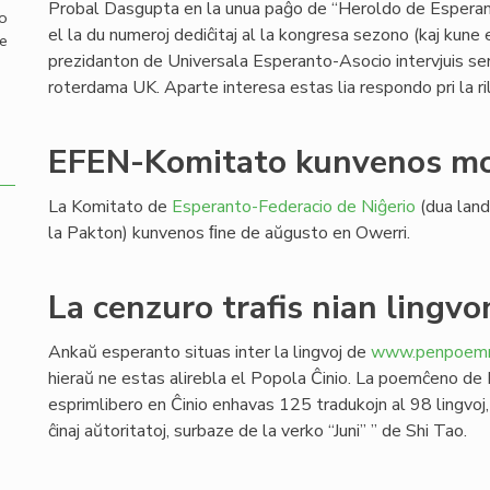
Probal Dasgupta en la unua paĝo de “Heroldo de Esperan
mo
el la du numeroj dediĉitaj al la kongresa sezono (kaj kune
de
prezidanton de Universala Esperanto-Asocio intervjuis s
roterdama UK. Aparte interesa estas lia respondo pri la ril
EFEN-Komitato kunvenos mo
La Komitato de
Esperanto-Federacio de Niĝerio
(dua land
la Pakton) kunvenos ﬁne de aŭgusto en Owerri.
La cenzuro trafis nian lingvo
Ankaŭ esperanto situas inter la lingvoj de
www.penpoemre
hieraŭ ne estas alirebla el Popola Ĉinio. La poemĉeno de 
esprimlibero en Ĉinio enhavas 125 tradukojn al 98 lingvoj,
ĉinaj aŭtoritatoj, surbaze de la verko “Juni” ” de Shi Tao.