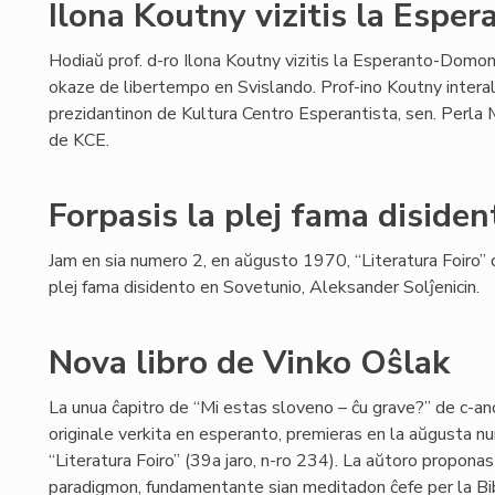
Ilona Koutny vizitis la Esp
Hodiaŭ prof. d-ro Ilona Koutny vizitis la Esperanto-Domo
okaze de libertempo en Svislando. Prof-ino Koutny interal
prezidantinon de Kultura Centro Esperantista, sen. Perla Ma
de KCE.
Forpasis la plej fama disiden
Jam en sia numero 2, en aŭgusto 1970, “Literatura Foiro” d
plej fama disidento en Sovetunio, Aleksander Solĵenicin.
Nova libro de Vinko Oŝlak
La unua ĉapitro de “Mi estas sloveno – ĉu grave?” de c-an
originale verkita en esperanto, premieras en la aŭgusta n
“Literatura Foiro” (39a jaro, n-ro 234). La aŭtoro proponas 
paradigmon, fundamentante sian meditadon ĉefe per la Bib