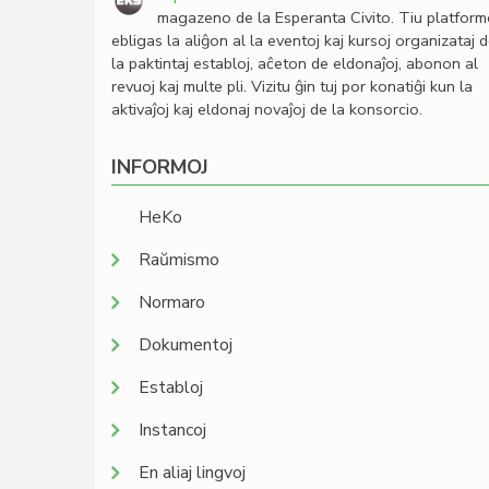
magazeno de la Esperanta Civito. Tiu platfor
ebligas la aliĝon al la eventoj kaj kursoj organizataj 
la paktintaj establoj, aĉeton de eldonaĵoj, abonon al
revuoj kaj multe pli. Vizitu ĝin tuj por konatiĝi kun la
aktivaĵoj kaj eldonaj novaĵoj de la konsorcio.
INFORMOJ
HeKo
Raŭmismo
Normaro
Dokumentoj
Establoj
Instancoj
En aliaj lingvoj