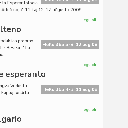
de la Esperantologia
aŭdefono, 7-11 kaj 13-17 aŭgusto 2008.
Legu pli
pri
Pozitive
ulteno
la
Esperantologia
produktas propran
Fakultato
HeKo 365 5-B, 12 aug 08
/ Le Réseau / La
io.
Legu pli
pri
"La
e esperanto
Reto":
verkistina
ingva Verkista
PEN-
HeKo 365 4-B, 11 aug 08
aj tuj fondi la
bulteno
Legu pli
pri
Nun
lgario
ekzistas
du