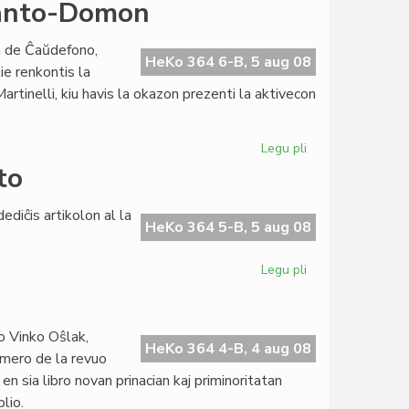
La
eranto-Domon
cenzuro
trafis
n de Ĉaŭdefono,
nian
HeKo 364 6-B, 5 aug 08
ie renkontis la
lingvon
rtinelli, kiu havis la okazon prezenti la aktivecon
Legu pli
pri
Ilona
to
Koutny
vizitis
ediĉis artikolon al la
la
HeKo 364 5-B, 5 aug 08
Esperanto-
Domon
Legu pli
pri
Forpasis
la
plej
o Vinko Oŝlak,
fama
HeKo 364 4-B, 4 aug 08
umero de la revuo
disidento
en sia libro novan prinacian kaj priminoritatan
lio.