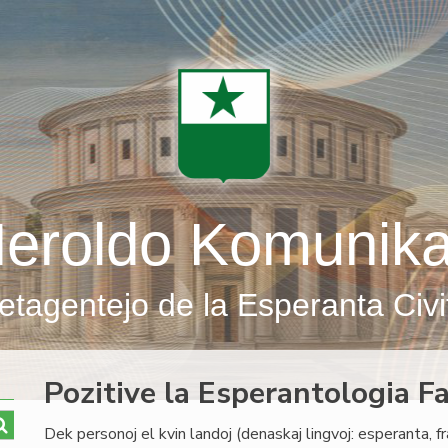
eroldo Komunik
etagentejo de la Esperanta Civi
Pozitive la Esperantologia F
Dek personoj el kvin landoj (denaskaj lingvoj: esperanta, f