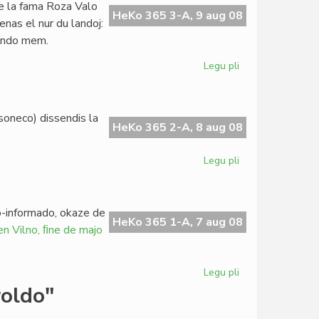
 la fama Roza Valo
akademioj
HeKo 365 3-A, 9 aug 08
venas el nur du landoj:
de
lando mem.
esperanto
Legu pli
pri
Ekas
la
SAT-
soneco) dissendis la
Kongreso
HeKo 365 2-A, 8 aug 08
en
Bulgario
Legu pli
pri
AVE
protestas
pri
to-informado, okaze de
Pekino
HeKo 365 1-A, 7 aug 08
en Vilno, ﬁne de majo
Legu pli
pri
Pri
roldo"
la
cenzuro