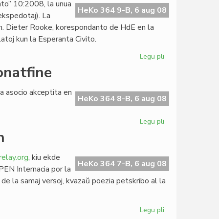
to” 10:2008, la unua
en
HeKo 364 9-B, 6 aug 08
 ekspedotaj). La
Esperantio
en. Dieter Rooke, korespondanto de HdE en la
atoj kun la Esperanta Civito.
Legu pli
pri
Dasgupta
natfine
intervjuita
de
a asocio akceptita en
"Heroldo"
HeKo 364 8-B, 6 aug 08
Legu pli
pri
EFEN-
n
Komitato
kunvenos
lay.org
, kiu ekde
monatfine
HeKo 364 7-B, 6 aug 08
PEN Internacia por la
 de la samaj versoj, kvazaŭ poezia petskribo al la
Legu pli
pri