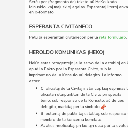
Serĉu per (fragmento de) teksto aŭ HeKo-kodo.
Minuskloj kaj majuskloj egalas. Esperantaj literoj ank
en x-formato.
ESPERANTA CIVITANECO
Petu la esperantan civitanecon per la
reta formularo
.
HEROLDO KOMUNIKAS (HEKO)
HeKo estas retagentejo je la servo de la establoj en 
apud la Pakto por la Esperanta Civito, sub la
imprimaturo de la Konsulo aŭ delegito. La informoj
estas:
C:
oﬁcialaj de la Civitaj instancoj, kiuj esprimas 
oﬁcialan starpunkton de la Civito pri specifa
temo, sub responso de la Konsulo, aŭ de ties
delegito, markitaj per la simbolo
.
B:
bultenaj de paktintaj establoj, sub responso
membro de la koncerna komitato.
A:
alies neoﬁcialaj, pri kio ajn utila por la evolu