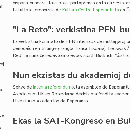
hispana, hungara, itala, pola) partoprenas en la du sesioj 
aŭ
Fakultato, organizita de
Kultura Centro Esperantista
en Ĉ
"La Reto": verkistina PEN-b
La verkistina komitato de PEN Internacia de multaj jaroj 
periodaĵon en tri lingvoj (angla, franca, hispana): Network 
Red. La nuna ĉefredaktorino estas Judith Buckrich, Aŭstral
kaj
Nun ekzistas du akademioj d
Sekve de
interna referendumo
, la asembleo de Esperantl
la
Asocio dum UK en Roterdamo decidis malfondi la asocion, k
Literaturan Akademion de Esperanto.
 de
Ekas la SAT-Kongreso en Bu
o