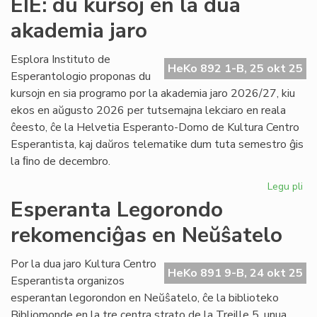
EIE: du kursoj en la dua
So
akademia jaro
re
kie
po
Esplora Instituto de
HeKo 892 1-B, 25 okt 25
Esperantologio proponas du
kursojn en sia programo por la akademia jaro 2026/27, kiu
ekos en aŭgusto 2026 per tutsemajna lekciaro en reala
ĉeesto, ĉe la Helvetia Esperanto-Domo de Kultura Centro
Esperantista, kaj daŭros telematike dum tuta semestro ĝis
la ﬁno de decembro.
Legu pli
pri
EIE
Esperanta Legorondo
du
rekomenciĝas en Neŭŝatelo
kur
en
la
Por la dua jaro Kultura Centro
HeKo 891 9-B, 24 okt 25
du
Esperantista organizos
ak
esperantan legorondon en Neŭŝatelo, ĉe la biblioteko
jar
Bibliomonde en la tre centra strato de la Treille 5, unua