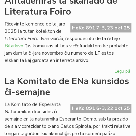
Antaŭeniras la skanado de
en
Literatura Foiro
An
na
ga
Ricevinte komence de la jaro
HeKo 891 7-B, 23 okt 25
en
2025 la tutan kolekton de
Sv
Literatura Foiro
, Ivan García, respondeculo de la retejo
Bitarkivo
, ĵus komunikis al ties vicĉefradaktoro ke probable
jam dum la ĉi-jara novembro ĉiu numero de LF estos
elskanita kaj gardata en interreta arkivo.
Legu pli
pri
An
La Komitato de ENa kunsidos
la
ĉi-semajne
sk
de
Lit
La Komitato de Esperanta
HeKo 891 6-B, 22 okt 25
Foi
Naturamikaro kunsidos ĉi-
semajne en la naturamika Esperanto-Domo, sub la prezido
de sia vicprezidanto c-ano Carlos Spinola, por trakti relative
longan tagordon, kiu akumuliĝis pro la somera paŭzo.