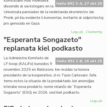
Komitatano Rob Moerbeck
HeKo 892 3-A, 27 okt 25
dissendis al sia kolegaro en la
Universala paroladon de la nederlanda eksministro Jan
Pronk, pri kiu evidente li konsentas, invitante al sidprotestoj
pro genocido en Gaza.
Legu pli
pri
2 komentoj
Ĉu
"Esperanta Songazeto"
en
replanata kiel podkasto
UEA
ĉesis
la
La Administra Komitato de
HeKo 892 2-B, 26 okt 25
silento
LF-koop (KALiFo) kunsidos 9
pri
novembro 2025 en Belinzono, kie rezidas la honora
Gaza?
prezidanto de la kooperativo, d-ro Tazio Carlevaro: ĉefa
temo estos la situacio de la produktado, kie anonciĝas
interalie nova produkto, nome relanĉo de “Esperanta
Sogazeto” (ESG) en 2026, sed kiel podkasto.
Legu pli
pri
"E