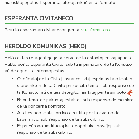
majuskloj egalas. Esperantaj literoj ankaŭ en x-formato.
ESPERANTA CIVITANECO
Petu la esperantan civitanecon per la
reta formularo
.
HEROLDO KOMUNIKAS (HEKO)
HeKo estas retagentejo je la servo de la establoj en kaj apud la
Pakto por la Esperanta Civito, sub la imprimaturo de la Konsulo
aŭ delegito. La informoj estas:
C:
oﬁcialaj de la Civitaj instancoj, kiuj esprimas la oﬁcialan
starpunkton de la Civito pri specifa temo, sub responso de
la Konsulo, aŭ de ties delegito, markitaj per la simbolo
.
B:
bultenaj de paktintaj establoj, sub responso de membro
de la koncerna komitato.
A:
alies neoﬁcialaj, pri kio ajn utila por la evoluo de
Esperantio, sub responso de la subskribinto.
E:
pri Eŭropaj institucioj kaj geopolitikaj novaĵoj, sub
responso de la subskribinto.