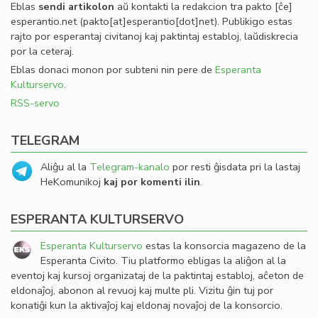
Eblas
sendi
artikolon
aŭ kontakti la redakcion tra
pakto
[ĉe]
esperantio
.
net
(pakto[at]esperantio[dot]net)
. Publikigo estas
rajto por esperantaj civitanoj kaj paktintaj establoj, laŭdiskrecia
por la ceteraj.
Eblas donaci monon por subteni nin pere de
Esperanta
Kulturservo
.
RSS-servo
TELEGRAM
Aliĝu al la
Telegram-kanalo
por resti ĝisdata pri la lastaj
HeKomunikoj
kaj por komenti ilin
.
ESPERANTA KULTURSERVO
Esperanta Kulturservo
estas la konsorcia magazeno de la
Esperanta Civito. Tiu platformo ebligas la aliĝon al la
eventoj kaj kursoj organizataj de la paktintaj establoj, aĉeton de
eldonaĵoj, abonon al revuoj kaj multe pli. Vizitu ĝin tuj por
konatiĝi kun la aktivaĵoj kaj eldonaj novaĵoj de la konsorcio.