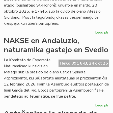
etaĝo (bushaltejo St-Honoré): unuafoje en mardo, 28
oktobro 2025, je 17h45, sub la gvido de c-ano Alessio
Giordano. Post la legorondoj okazas vespermanĝo ĉe
krespejo, kun libera partopreno.
Legu pli
pri
Es
NAKSE en Andaluzio,
Le
naturamika gastejo en Svedio
re
en
Ne
La Komitato de Esperanta
HeKo 891 8-B, 24 okt 25
Naturamikaro kunsidis en
Malago sub la prezido de c-ano Carlos Spinola,
vicprezidanto, kiu laŭstatute anstataŭas la prezidanton ĝis
12 februaro 2026, kiam la Asembleo elektos posteulon de
Juan García del Río. Eblos partopreni la Asembleon ﬁzike,
per delego aŭ telematike, se frue petite.
Legu pli
pri
NA