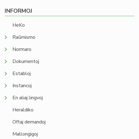
INFORMOJ
HeKo
Raŭmismo
Normaro
Dokumentoj
Establoj
Instancoj
En aliaj lingvoj
Heraldiko
Oftaj demandoj
Mallongigoj