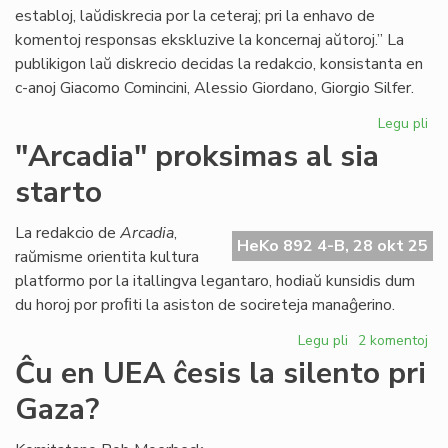
establoj, laŭdiskrecia por la ceteraj; pri la enhavo de
komentoj responsas ekskluzive la koncernaj aŭtoroj.” La
publikigon laŭ diskrecio decidas la redakcio, konsistanta en
c-anoj Giacomo Comincini, Alessio Giordano, Giorgio Silfer.
Legu pli
pri
C-
"Arcadia" proksimas al sia
an
starto
Sil
rez
pri
La redakcio de
Arcadia
,
HeKo 892 4-B, 28 okt 25
ku
raŭmisme orientita kultura
en
platformo por la itallingva legantaro, hodiaŭ kunsidis dum
He
du horoj por proﬁti la asiston de socireteja manaĝerino.
Legu pli
pri
2 komentoj
"Arcadia"
Ĉu en UEA ĉesis la silento pri
proksimas
Gaza?
al
sia
starto