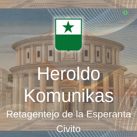
Skip
to
main
content
Heroldo
Komunikas
Retagentejo de la Esperanta
Civito