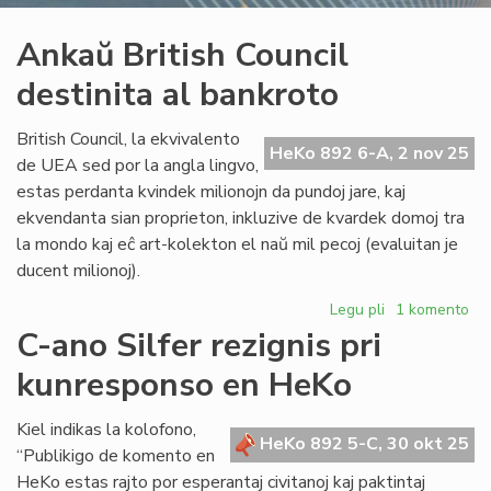
Ankaŭ British Council
destinita al bankroto
British Council, la ekvivalento
HeKo 892 6-A, 2 nov 25
de UEA sed por la angla lingvo,
estas perdanta kvindek milionojn da pundoj jare, kaj
ekvendanta sian proprieton, inkluzive de kvardek domoj tra
la mondo kaj eĉ art-kolekton el naŭ mil pecoj (evaluitan je
ducent milionoj).
Legu pli
pri
1 komento
Ankaŭ
C-ano Silfer rezignis pri
British
kunresponso en HeKo
Council
destinita
al
Kiel indikas la kolofono,
HeKo 892 5-C, 30 okt 25
bankroto
“Publikigo de komento en
HeKo estas rajto por esperantaj civitanoj kaj paktintaj