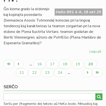
da
Ĝis kioma grado la eldonejo
HeKo 891 4-A, 18 okt 25
kaj kopirajta posedanto
(Sennacieca Asocio Tutmonda) konscias pri la lingvaj
tendencoj kiuj karakterizas la teamon zorgantan pri la nova
eldono de Plena Ilustrita Vortaro, teamon gvidatan de
Bertil Wennergren, aŭtoro de PoMEGo (Plena Manlibro de
Esperanta Gramatiko)?
Legu pli
pri
Ĝis
Pagination
ki
Unua
Antaŭa
Paĝo
Paĝo
Paĝo
Paĝo
Aktuala
16
17
18
19
20
…
gr
paĝo
paĝo
paĝo
SA
Paĝo
Paĝo
Paĝo
Paĝo
Next
Last
21
22
23
24
…
ko
page
page
pri
SERĈO
la
mod
en
PI
Serĉu per (fragmento de) teksto aŭ HeKo-kodo. Minuskloj kaj