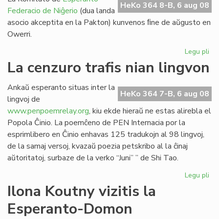
HeKo 364 8-B, 6 aug 08
Federacio de Niĝerio
(dua landa
asocio akceptita en la Pakton) kunvenos ﬁne de aŭgusto en
Owerri.
Legu pli
pri
EF
La cenzuro trafis nian lingvon
Ko
ku
Ankaŭ esperanto situas inter la
mo
HeKo 364 7-B, 6 aug 08
lingvoj de
www.penpoemrelay.org
, kiu ekde hieraŭ ne estas alirebla el
Popola Ĉinio. La poemĉeno de PEN Internacia por la
esprimlibero en Ĉinio enhavas 125 tradukojn al 98 lingvoj,
de la samaj versoj, kvazaŭ poezia petskribo al la ĉinaj
aŭtoritatoj, surbaze de la verko “Juni” ” de Shi Tao.
Legu pli
pri
La
Ilona Koutny vizitis la
ce
Esperanto-Domon
tra
ni