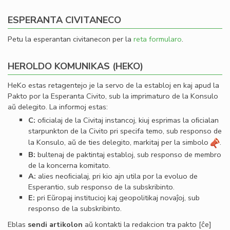
ESPERANTA CIVITANECO
Petu la esperantan civitanecon per la
reta formularo
.
HEROLDO KOMUNIKAS (HEKO)
HeKo estas retagentejo je la servo de la establoj en kaj apud la
Pakto por la Esperanta Civito, sub la imprimaturo de la Konsulo
aŭ delegito. La informoj estas:
C:
oﬁcialaj de la Civitaj instancoj, kiuj esprimas la oﬁcialan
starpunkton de la Civito pri specifa temo, sub responso de
la Konsulo, aŭ de ties delegito, markitaj per la simbolo
.
B:
bultenaj de paktintaj establoj, sub responso de membro
de la koncerna komitato.
A:
alies neoﬁcialaj, pri kio ajn utila por la evoluo de
Esperantio, sub responso de la subskribinto.
E:
pri Eŭropaj institucioj kaj geopolitikaj novaĵoj, sub
responso de la subskribinto.
Eblas
sendi
artikolon
aŭ kontakti la redakcion tra
pakto
[ĉe]