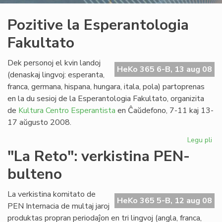
Pozitive la Esperantologia
Fakultato
Dek personoj el kvin landoj
HeKo 365 6-B, 13 aug 08
(denaskaj lingvoj: esperanta,
franca, germana, hispana, hungara, itala, pola) partoprenas
en la du sesioj de la Esperantologia Fakultato, organizita
de
Kultura Centro Esperantista
en Ĉaŭdefono, 7-11 kaj 13-
17 aŭgusto 2008.
Legu pli
pri
Poz
"La Reto": verkistina PEN-
la
bulteno
Es
Fak
La verkistina komitato de
HeKo 365 5-B, 12 aug 08
PEN Internacia de multaj jaroj
produktas propran periodaĵon en tri lingvoj (angla, franca,