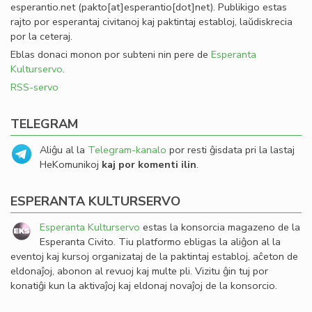
esperantio
.
net
(pakto[at]esperantio[dot]net)
. Publikigo estas
rajto por esperantaj civitanoj kaj paktintaj establoj, laŭdiskrecia
por la ceteraj.
Eblas donaci monon por subteni nin pere de
Esperanta
Kulturservo
.
RSS-servo
TELEGRAM
Aliĝu al la
Telegram-kanalo
por resti ĝisdata pri la lastaj
HeKomunikoj
kaj por komenti ilin
.
ESPERANTA KULTURSERVO
Esperanta Kulturservo
estas la konsorcia magazeno de la
Esperanta Civito. Tiu platformo ebligas la aliĝon al la
eventoj kaj kursoj organizataj de la paktintaj establoj, aĉeton de
eldonaĵoj, abonon al revuoj kaj multe pli. Vizitu ĝin tuj por
konatiĝi kun la aktivaĵoj kaj eldonaj novaĵoj de la konsorcio.