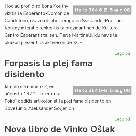
lin
Hodiaŭ prof. d-ro Ilona Koutny
HeKo 364 6-B, 5 aug 08
vizitis la Esperanto-Domon de
Ĉaŭdefono, okaze de libertempo en Svislando. Prof-ino
Koutny interalie renkontis la prezidantinon de Kultura
Centro Esperantista, sen. Perla Martinelli, kiu havis la
okazon prezenti la aktivecon de KCE.
Legu pli
pri
Ilo
Forpasis la plej fama
Ko
disidento
vizi
la
Es
Jam en sia numero 2, en
HeKo 364 5-B, 5 aug 08
Do
aŭgusto 1970, “Literatura
Foiro” dediĉis artikolon al la plej fama disidento en
Sovetunio, Aleksander Solĵenicin.
Legu pli
pri
For
Nova libro de Vinko Oŝlak
la