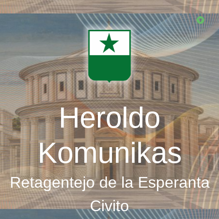
Skip
to
main
content
Heroldo
Komunikas
Retagentejo de la Esperanta
Civito