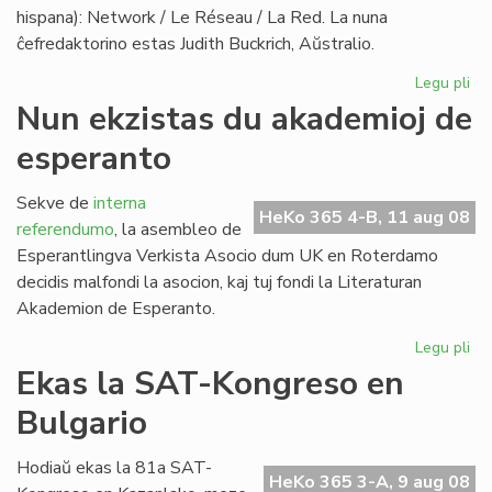
hispana): Network / Le Réseau / La Red. La nuna
ĉefredaktorino estas Judith Buckrich, Aŭstralio.
Legu pli
pri
"L
Nun ekzistas du akademioj de
Ret
esperanto
ver
PE
bu
Sekve de
interna
HeKo 365 4-B, 11 aug 08
referendumo
, la asembleo de
Esperantlingva Verkista Asocio dum UK en Roterdamo
decidis malfondi la asocion, kaj tuj fondi la Literaturan
Akademion de Esperanto.
Legu pli
pri
Nu
Ekas la SAT-Kongreso en
ekz
Bulgario
du
ak
de
Hodiaŭ ekas la 81a SAT-
HeKo 365 3-A, 9 aug 08
es