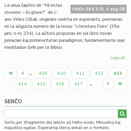
ple
La unua ĉapitro de “Mi estas
fa
HeKo 364 4-B, 4 aug 08
sloveno – ĉu grave?” de c-
dis
ano Vinko Oŝlak, originale verkita en esperanto, premieras
en la aŭgusta numero de la revuo “Literatura Foiro” (39a
jaro, n-ro 234). La aŭtoro proponas en sia libro novan
prinacian kaj priminoritatan paradigmon, fundamentante sian
meditadon ĉefe per la Biblio.
Legu pli
pri
No
Pagination
lib
Unua
Antaŭa
Paĝo
Paĝo
Paĝo
Paĝo
Aktual
409
410
411
412
413
…
de
paĝo
paĝo
paĝo
Vi
Paĝo
Paĝo
Paĝo
Paĝo
Next
Last
414
415
416
417
…
Oŝ
page
page
SERĈO
Serĉu per (fragmento de) teksto aŭ HeKo-kodo. Minuskloj kaj
majuskloj egalas. Esperantaj literoj ankaŭ en x-formato.