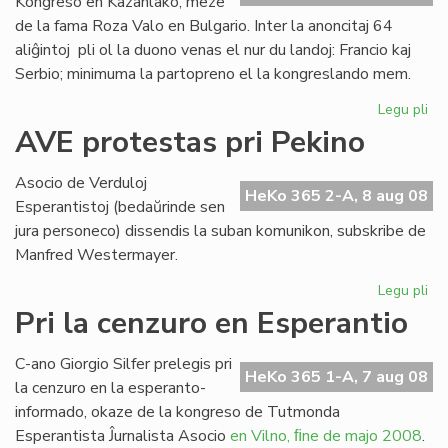
Kongreso en Kazanlako, meze
de la fama Roza Valo en Bulgario. Inter la anoncitaj 64
aliĝintoj pli ol la duono venas el nur du landoj: Francio kaj
Serbio; minimuma la partopreno el la kongreslando mem.
Legu pli
pri
Ek
AVE protestas pri Pekino
la
SA
Asocio de Verduloj
Ko
HeKo 365 2-A, 8 aug 08
Esperantistoj (bedaŭrinde sen
en
jura personeco) dissendis la suban komunikon, subskribe de
Bul
Manfred Westermayer.
Legu pli
pri
AV
Pri la cenzuro en Esperantio
pr
pri
C-ano Giorgio Silfer prelegis pri
Pe
HeKo 365 1-A, 7 aug 08
la cenzuro en la esperanto-
informado, okaze de la kongreso de Tutmonda
Esperantista Ĵurnalista Asocio
en Vilno, ﬁne de majo 2008
.