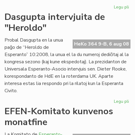
Legu pli
pri
Pri
Dasgupta intervjuita de
la
"Heroldo"
ce
en
Es
Probal Dasgupta en la unua
HeKo 364 9-B, 6 aug 08
paĝo de “Heroldo de
Esperanto” 10:2008, la unua el la du numeroj dediĉitaj al la
kongresa sezono (kaj kune ekspedotaj). La prezidanton de
Universala Esperanto-Asocio intervjuis sen. Dieter Rooke,
korespondanto de HdE en la roterdama UK. Aparte
interesa estas lia respondo pri la rilatoj kun la Esperanta
Civito.
Legu pli
pri
Da
EFEN-Komitato kunvenos
int
monatfine
de
"H
La Komitato de
Esperanto-