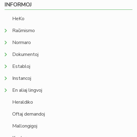
INFORMOJ
HeKo
Raŭmismo
Normaro
Dokumentoj
Establoj
Instancoj
En aliaj lingvoj
Heraldiko
Oftaj demandoj
Mallongigoj