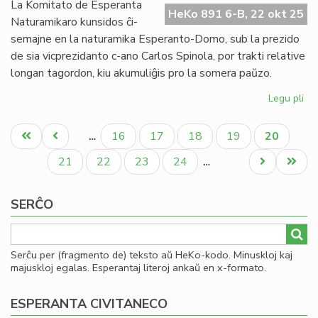
Lit
La Komitato de Esperanta
HeKo 891 6-B, 22 okt 25
Foi
Naturamikaro kunsidos ĉi-
semajne en la naturamika Esperanto-Domo, sub la prezido
de sia vicprezidanto c-ano Carlos Spinola, por trakti relative
longan tagordon, kiu akumuliĝis pro la somera paŭzo.
Legu pli
pri
La
Pagination
Ko
Unua
Antaŭa
Paĝo
Paĝo
Paĝo
Paĝo
Aktuala
16
17
18
19
20
…
de
paĝo
paĝo
paĝo
EN
Paĝo
Paĝo
Paĝo
Paĝo
Next
Last
21
22
23
24
…
ku
page
page
ĉi-
SERĈO
se
Serĉu per (fragmento de) teksto aŭ HeKo-kodo. Minuskloj kaj
majuskloj egalas. Esperantaj literoj ankaŭ en x-formato.
ESPERANTA CIVITANECO