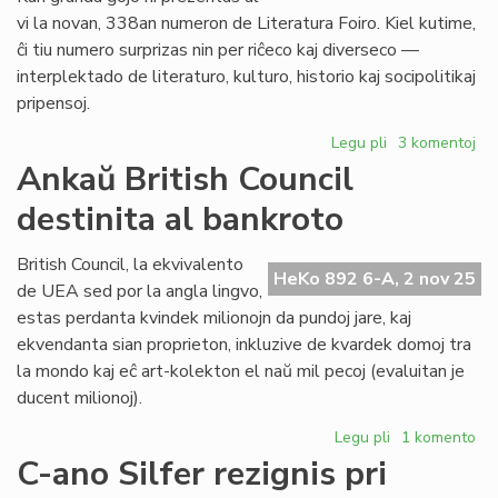
ĉe
vi la novan, 338an numeron de Literatura Foiro. Kiel kutime,
UN
ĉi tiu numero surprizas nin per riĉeco kaj diverseco —
interplektado de literaturo, kulturo, historio kaj socipolitikaj
pripensoj.
Legu pli
pri
3 komentoj
Literatura
Ankaŭ British Council
Foiro
destinita al bankroto
338
nun
presata
British Council, la ekvivalento
HeKo 892 6-A, 2 nov 25
de UEA sed por la angla lingvo,
estas perdanta kvindek milionojn da pundoj jare, kaj
ekvendanta sian proprieton, inkluzive de kvardek domoj tra
la mondo kaj eĉ art-kolekton el naŭ mil pecoj (evaluitan je
ducent milionoj).
Legu pli
pri
1 komento
Ankaŭ
C-ano Silfer rezignis pri
British