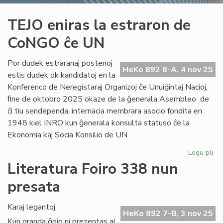
TEJO eniras la estraron de
CoNGO ĉe UN
Por dudek estraranaj postenoj
HeKo 892 8-A, 4 nov 25
estis dudek ok kandidatoj en la
Konferenco de Neregistaraj Organizoj ĉe Unuiĝintaj Nacioj,
ﬁne de oktobro 2025 okaze de la ĝenerala Asembleo de
ĉi tiu sendependa, internacia membrara asocio fondita en
1948 kiel INRO kun ĝenerala konsulta statuso ĉe la
Ekonomia kaj Socia Konsilio de UN.
Legu pli
pri
TE
Literatura Foiro 338 nun
eni
presata
la
es
de
Karaj legantoj,
HeKo 892 7-B, 3 nov 25
Co
Kun granda ĝojo ni prezentas al