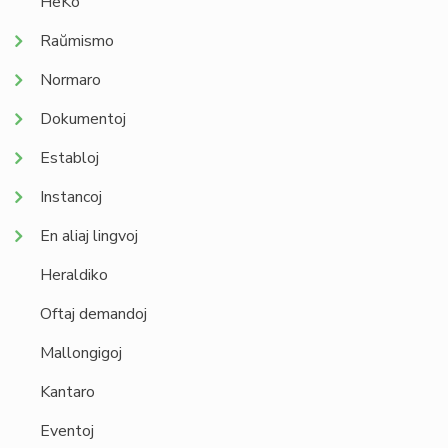
HeKo
Raŭmismo
Normaro
Dokumentoj
Establoj
Instancoj
En aliaj lingvoj
Heraldiko
Oftaj demandoj
Mallongigoj
Kantaro
Eventoj