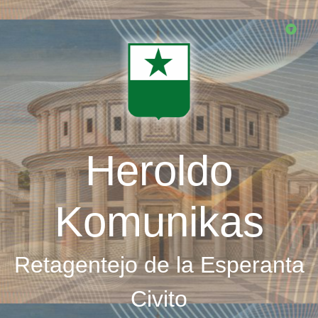
Skip
to
main
content
Heroldo
Komunikas
Retagentejo de la Esperanta
Civito