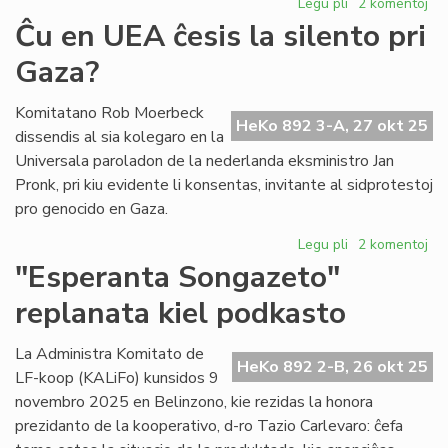
Legu pli
pri
2 komentoj
"Arcadia"
Ĉu en UEA ĉesis la silento pri
proksimas
Gaza?
al
sia
starto
Komitatano Rob Moerbeck
HeKo 892 3-A, 27 okt 25
dissendis al sia kolegaro en la
Universala paroladon de la nederlanda eksministro Jan
Pronk, pri kiu evidente li konsentas, invitante al sidprotestoj
pro genocido en Gaza.
Legu pli
pri
2 komentoj
Ĉu
"Esperanta Songazeto"
en
replanata kiel podkasto
UEA
ĉesis
la
La Administra Komitato de
HeKo 892 2-B, 26 okt 25
silento
LF-koop (KALiFo) kunsidos 9
pri
novembro 2025 en Belinzono, kie rezidas la honora
Gaza?
prezidanto de la kooperativo, d-ro Tazio Carlevaro: ĉefa