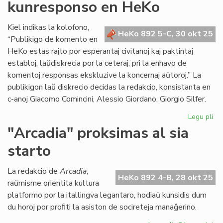
kunresponso en HeKo
Council
destinita
al
Kiel indikas la kolofono,
HeKo 892 5-C, 30 okt 25
bankroto
“Publikigo de komento en
HeKo estas rajto por esperantaj civitanoj kaj paktintaj
establoj, laŭdiskrecia por la ceteraj; pri la enhavo de
komentoj responsas ekskluzive la koncernaj aŭtoroj.” La
publikigon laŭ diskrecio decidas la redakcio, konsistanta en
c-anoj Giacomo Comincini, Alessio Giordano, Giorgio Silfer.
Legu pli
pri
C-
"Arcadia" proksimas al sia
an
starto
Sil
rez
pri
La redakcio de
Arcadia
,
HeKo 892 4-B, 28 okt 25
ku
raŭmisme orientita kultura
en
platformo por la itallingva legantaro, hodiaŭ kunsidis dum
He
du horoj por proﬁti la asiston de socireteja manaĝerino.