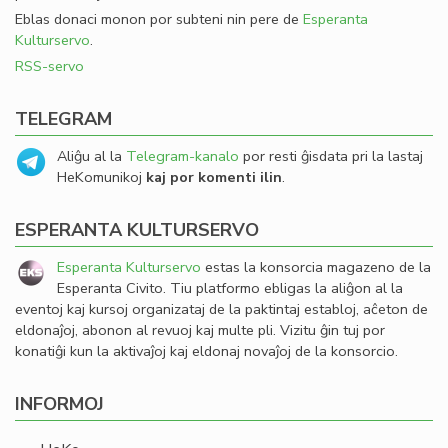
Eblas donaci monon por subteni nin pere de
Esperanta
Kulturservo
.
RSS-servo
TELEGRAM
Aliĝu al la
Telegram-kanalo
por resti ĝisdata pri la lastaj
HeKomunikoj
kaj por komenti ilin
.
ESPERANTA KULTURSERVO
Esperanta Kulturservo
estas la konsorcia magazeno de la
Esperanta Civito. Tiu platformo ebligas la aliĝon al la
eventoj kaj kursoj organizataj de la paktintaj establoj, aĉeton de
eldonaĵoj, abonon al revuoj kaj multe pli. Vizitu ĝin tuj por
konatiĝi kun la aktivaĵoj kaj eldonaj novaĵoj de la konsorcio.
INFORMOJ