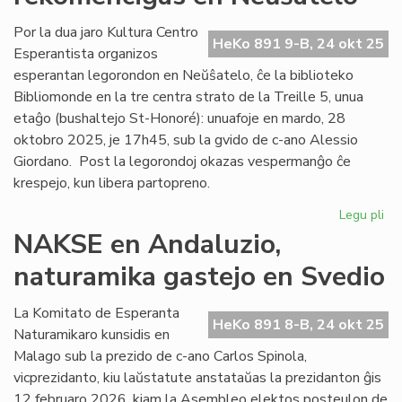
en
la
Por la dua jaro Kultura Centro
HeKo 891 9-B, 24 okt 25
du
Esperantista organizos
ak
esperantan legorondon en Neŭŝatelo, ĉe la biblioteko
jar
Bibliomonde en la tre centra strato de la Treille 5, unua
etaĝo (bushaltejo St-Honoré): unuafoje en mardo, 28
oktobro 2025, je 17h45, sub la gvido de c-ano Alessio
Giordano. Post la legorondoj okazas vespermanĝo ĉe
krespejo, kun libera partopreno.
Legu pli
pri
Es
NAKSE en Andaluzio,
Le
naturamika gastejo en Svedio
re
en
Ne
La Komitato de Esperanta
HeKo 891 8-B, 24 okt 25
Naturamikaro kunsidis en
Malago sub la prezido de c-ano Carlos Spinola,
vicprezidanto, kiu laŭstatute anstataŭas la prezidanton ĝis
12 februaro 2026, kiam la Asembleo elektos posteulon de