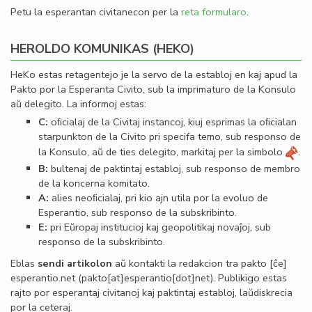
Petu la esperantan civitanecon per la
reta formularo
.
HEROLDO KOMUNIKAS (HEKO)
HeKo estas retagentejo je la servo de la establoj en kaj apud la
Pakto por la Esperanta Civito, sub la imprimaturo de la Konsulo
aŭ delegito. La informoj estas:
C:
oﬁcialaj de la Civitaj instancoj, kiuj esprimas la oﬁcialan
starpunkton de la Civito pri specifa temo, sub responso de
la Konsulo, aŭ de ties delegito, markitaj per la simbolo
.
B:
bultenaj de paktintaj establoj, sub responso de membro
de la koncerna komitato.
A:
alies neoﬁcialaj, pri kio ajn utila por la evoluo de
Esperantio, sub responso de la subskribinto.
E:
pri Eŭropaj institucioj kaj geopolitikaj novaĵoj, sub
responso de la subskribinto.
Eblas
sendi
artikolon
aŭ kontakti la redakcion tra
pakto
[ĉe]
esperantio
.
net
(pakto[at]esperantio[dot]net)
. Publikigo estas
rajto por esperantaj civitanoj kaj paktintaj establoj, laŭdiskrecia
por la ceteraj.