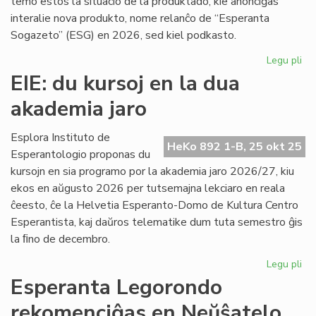
temo estos la situacio de la produktado, kie anonciĝas
interalie nova produkto, nome relanĉo de “Esperanta
Sogazeto” (ESG) en 2026, sed kiel podkasto.
Legu pli
pri
"E
EIE: du kursoj en la dua
So
akademia jaro
re
kie
po
Esplora Instituto de
HeKo 892 1-B, 25 okt 25
Esperantologio proponas du
kursojn en sia programo por la akademia jaro 2026/27, kiu
ekos en aŭgusto 2026 per tutsemajna lekciaro en reala
ĉeesto, ĉe la Helvetia Esperanto-Domo de Kultura Centro
Esperantista, kaj daŭros telematike dum tuta semestro ĝis
la ﬁno de decembro.
Legu pli
pri
EIE
Esperanta Legorondo
du
rekomenciĝas en Neŭŝatelo
kur