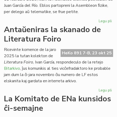
Juan García del Río. Eblos partopreni la Asembleon ﬁzike,
per delego aŭ telematike, se frue petite.
Legu pli
pri
NA
Antaŭeniras la skanado de
en
Literatura Foiro
An
na
ga
Ricevinte komence de la jaro
HeKo 891 7-B, 23 okt 25
en
2025 la tutan kolekton de
Sv
Literatura Foiro
, Ivan García, respondeculo de la retejo
Bitarkivo
, ĵus komunikis al ties vicĉefradaktoro ke probable
jam dum la ĉi-jara novembro ĉiu numero de LF estos
elskanita kaj gardata en interreta arkivo.
Legu pli
pri
An
La Komitato de ENa kunsidos
la
ĉi-semajne
sk
de