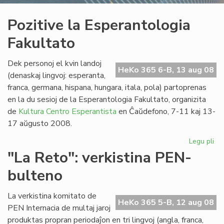
Pozitive la Esperantologia
Fakultato
Dek personoj el kvin landoj
HeKo 365 6-B, 13 aug 08
(denaskaj lingvoj: esperanta,
franca, germana, hispana, hungara, itala, pola) partoprenas
en la du sesioj de la Esperantologia Fakultato, organizita
de
Kultura Centro Esperantista
en Ĉaŭdefono, 7-11 kaj 13-
17 aŭgusto 2008.
Legu pli
pri
Poz
"La Reto": verkistina PEN-
la
bulteno
Es
Fak
La verkistina komitato de
HeKo 365 5-B, 12 aug 08
PEN Internacia de multaj jaroj
produktas propran periodaĵon en tri lingvoj (angla, franca,