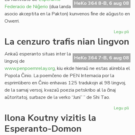
HeKo 364 8-B, 6 aug 08
Federacio de Niĝerio
(dua landa
asocio akceptita en la Pakton) kunvenos ﬁne de aŭgusto en
Owerri.
Legu pli
pri
EF
La cenzuro trafis nian lingvon
Ko
ku
Ankaŭ esperanto situas inter la
mo
HeKo 364 7-B, 6 aug 08
lingvoj de
www.penpoemrelay.org
, kiu ekde hieraŭ ne estas alirebla el
Popola Ĉinio. La poemĉeno de PEN Internacia por la
esprimlibero en Ĉinio enhavas 125 tradukojn al 98 lingvoj,
de la samaj versoj, kvazaŭ poezia petskribo al la ĉinaj
aŭtoritatoj, surbaze de la verko “Juni” ” de Shi Tao.
Legu pli
pri
La
Ilona Koutny vizitis la
ce
Esperanto-Domon
tra
ni