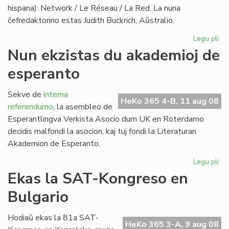
hispana): Network / Le Réseau / La Red. La nuna
ĉefredaktorino estas Judith Buckrich, Aŭstralio.
Legu pli
pri
"L
Nun ekzistas du akademioj de
Ret
esperanto
ver
PE
bu
Sekve de
interna
HeKo 365 4-B, 11 aug 08
referendumo
, la asembleo de
Esperantlingva Verkista Asocio dum UK en Roterdamo
decidis malfondi la asocion, kaj tuj fondi la Literaturan
Akademion de Esperanto.
Legu pli
pri
Nu
Ekas la SAT-Kongreso en
ekz
Bulgario
du
ak
de
Hodiaŭ ekas la 81a SAT-
HeKo 365 3-A, 9 aug 08
es