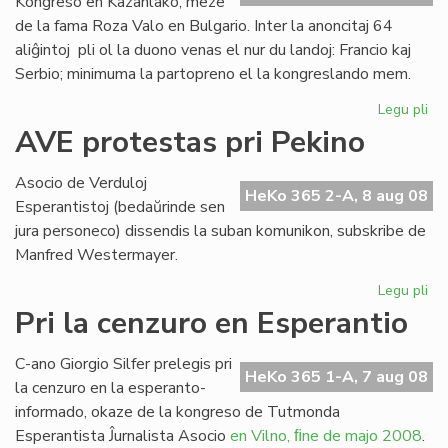
Kongreso en Kazanlako, meze
de la fama Roza Valo en Bulgario. Inter la anoncitaj 64
aliĝintoj pli ol la duono venas el nur du landoj: Francio kaj
Serbio; minimuma la partopreno el la kongreslando mem.
Legu pli
pri
Ek
AVE protestas pri Pekino
la
SA
Asocio de Verduloj
Ko
HeKo 365 2-A, 8 aug 08
Esperantistoj (bedaŭrinde sen
en
jura personeco) dissendis la suban komunikon, subskribe de
Bul
Manfred Westermayer.
Legu pli
pri
AV
Pri la cenzuro en Esperantio
pr
pri
C-ano Giorgio Silfer prelegis pri
Pe
HeKo 365 1-A, 7 aug 08
la cenzuro en la esperanto-
informado, okaze de la kongreso de Tutmonda
Esperantista Ĵurnalista Asocio
en Vilno, ﬁne de majo 2008
.