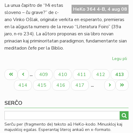
ple
La unua ĉapitro de “Mi estas
fa
HeKo 364 4-B, 4 aug 08
sloveno – ĉu grave?” de c-
dis
ano Vinko Oŝlak, originale verkita en esperanto, premieras
en la aŭgusta numero de la revuo “Literatura Foiro” (39a
jaro, n-ro 234). La aŭtoro proponas en sia libro novan
prinacian kaj priminoritatan paradigmon, fundamentante sian
meditadon ĉefe per la Biblio.
Legu pli
pri
No
Pagination
lib
Unua
Antaŭa
Paĝo
Paĝo
Paĝo
Paĝo
Aktual
409
410
411
412
413
…
de
paĝo
paĝo
paĝo
Vi
Paĝo
Paĝo
Paĝo
Paĝo
Next
Last
414
415
416
417
…
Oŝ
page
page
SERĈO
Serĉu per (fragmento de) teksto aŭ HeKo-kodo. Minuskloj kaj
majuskloj egalas. Esperantaj literoj ankaŭ en x-formato.