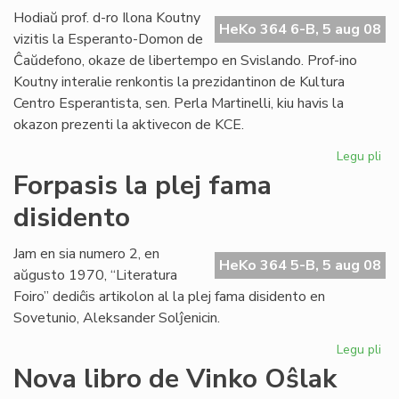
lin
Hodiaŭ prof. d-ro Ilona Koutny
HeKo 364 6-B, 5 aug 08
vizitis la Esperanto-Domon de
Ĉaŭdefono, okaze de libertempo en Svislando. Prof-ino
Koutny interalie renkontis la prezidantinon de Kultura
Centro Esperantista, sen. Perla Martinelli, kiu havis la
okazon prezenti la aktivecon de KCE.
Legu pli
pri
Ilo
Forpasis la plej fama
Ko
disidento
vizi
la
Es
Jam en sia numero 2, en
HeKo 364 5-B, 5 aug 08
Do
aŭgusto 1970, “Literatura
Foiro” dediĉis artikolon al la plej fama disidento en
Sovetunio, Aleksander Solĵenicin.
Legu pli
pri
For
Nova libro de Vinko Oŝlak
la