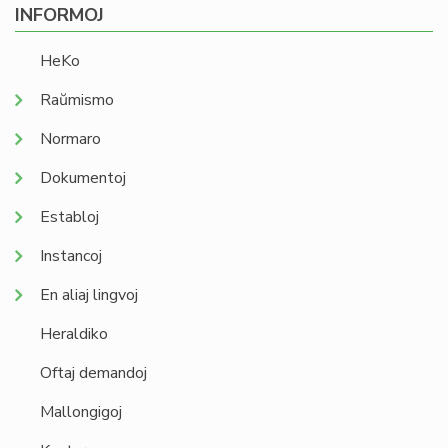
INFORMOJ
HeKo
Raŭmismo
Normaro
Dokumentoj
Establoj
Instancoj
En aliaj lingvoj
Heraldiko
Oftaj demandoj
Mallongigoj