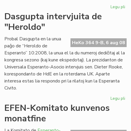
Legu pli
pri
Pri
Dasgupta intervjuita de
la
"Heroldo"
ce
en
Es
Probal Dasgupta en la unua
HeKo 364 9-B, 6 aug 08
paĝo de “Heroldo de
Esperanto” 10:2008, la unua el la du numeroj dediĉitaj al la
kongresa sezono (kaj kune ekspedotaj). La prezidanton de
Universala Esperanto-Asocio intervjuis sen. Dieter Rooke,
korespondanto de HdE en la roterdama UK. Aparte
interesa estas lia respondo pri la rilatoj kun la Esperanta
Civito.
Legu pli
pri
Da
EFEN-Komitato kunvenos
int
monatfine
de
"H
La Komitato de
Esperanto-