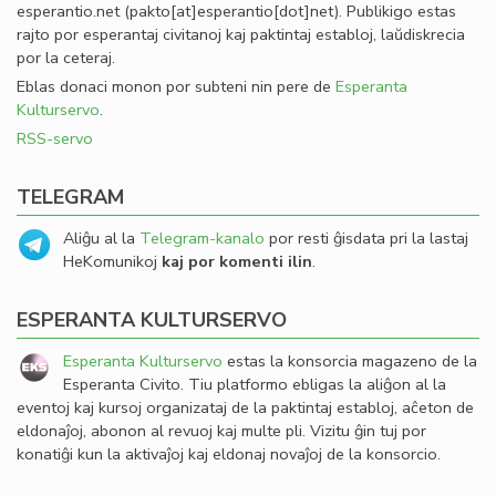
esperantio
.
net
(pakto[at]esperantio[dot]net)
. Publikigo estas
rajto por esperantaj civitanoj kaj paktintaj establoj, laŭdiskrecia
por la ceteraj.
Eblas donaci monon por subteni nin pere de
Esperanta
Kulturservo
.
RSS-servo
TELEGRAM
Aliĝu al la
Telegram-kanalo
por resti ĝisdata pri la lastaj
HeKomunikoj
kaj por komenti ilin
.
ESPERANTA KULTURSERVO
Esperanta Kulturservo
estas la konsorcia magazeno de la
Esperanta Civito. Tiu platformo ebligas la aliĝon al la
eventoj kaj kursoj organizataj de la paktintaj establoj, aĉeton de
eldonaĵoj, abonon al revuoj kaj multe pli. Vizitu ĝin tuj por
konatiĝi kun la aktivaĵoj kaj eldonaj novaĵoj de la konsorcio.