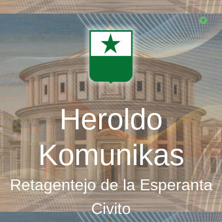
Skip
to
main
content
Heroldo
Komunikas
Retagentejo de la Esperanta
Civito