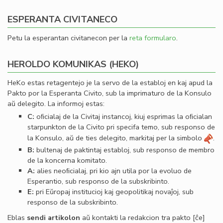
ESPERANTA CIVITANECO
Petu la esperantan civitanecon per la
reta formularo
.
HEROLDO KOMUNIKAS (HEKO)
HeKo estas retagentejo je la servo de la establoj en kaj apud la
Pakto por la Esperanta Civito, sub la imprimaturo de la Konsulo
aŭ delegito. La informoj estas:
C:
oﬁcialaj de la Civitaj instancoj, kiuj esprimas la oﬁcialan
starpunkton de la Civito pri specifa temo, sub responso de
la Konsulo, aŭ de ties delegito, markitaj per la simbolo
.
B:
bultenaj de paktintaj establoj, sub responso de membro
de la koncerna komitato.
A:
alies neoﬁcialaj, pri kio ajn utila por la evoluo de
Esperantio, sub responso de la subskribinto.
E:
pri Eŭropaj institucioj kaj geopolitikaj novaĵoj, sub
responso de la subskribinto.
Eblas
sendi
artikolon
aŭ kontakti la redakcion tra
pakto
[ĉe]