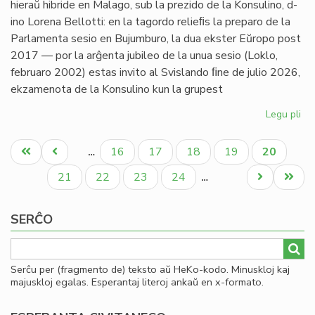
hieraŭ hibride en Malago, sub la prezido de la Konsulino, d-
ino Lorena Bellotti: en la tagordo relieﬁs la preparo de la
Parlamenta sesio en Bujumburo, la dua ekster Eŭropo post
2017 — por la arĝenta jubileo de la unua sesio (Loklo,
februaro 2002) estas invito al Svislando ﬁne de julio 2026,
ekzamenota de la Konsulino kun la grupest
Legu pli
pri
Kap
Pagination
pri
Unua
Antaŭa
Paĝo
Paĝo
Paĝo
Paĝo
Aktuala
16
17
18
19
20
…
pa
paĝo
paĝo
paĝo
ses
Paĝo
Paĝo
Paĝo
Paĝo
Next
Last
21
22
23
24
…
kaj
page
page
da
SERĈO
Serĉu per (fragmento de) teksto aŭ HeKo-kodo. Minuskloj kaj
majuskloj egalas. Esperantaj literoj ankaŭ en x-formato.