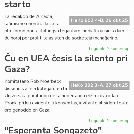
starto
Sil
rez
pri
La redakcio de
Arcadia
,
HeKo 892 4-B, 28 okt 25
ku
raŭmisme orientita kultura
en
platformo por la itallingva legantaro, hodiaŭ kunsidis dum
He
du horoj por proﬁti la asiston de socireteja manaĝerino.
Legu pli
pri
2 komentoj
"Arcadia"
Ĉu en UEA ĉesis la silento pri
proksimas
Gaza?
al
sia
starto
Komitatano Rob Moerbeck
HeKo 892 3-A, 27 okt 25
dissendis al sia kolegaro en la
Universala paroladon de la nederlanda eksministro Jan
Pronk, pri kiu evidente li konsentas, invitante al sidprotestoj
pro genocido en Gaza.
Legu pli
pri
2 komentoj
Ĉu
"Esperanta Songazeto"
en