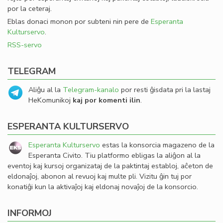
por la ceteraj.
Eblas donaci monon por subteni nin pere de
Esperanta
Kulturservo
.
RSS-servo
TELEGRAM
Aliĝu al la
Telegram-kanalo
por resti ĝisdata pri la lastaj
HeKomunikoj
kaj por komenti ilin
.
ESPERANTA KULTURSERVO
Esperanta Kulturservo
estas la konsorcia magazeno de la
Esperanta Civito. Tiu platformo ebligas la aliĝon al la
eventoj kaj kursoj organizataj de la paktintaj establoj, aĉeton de
eldonaĵoj, abonon al revuoj kaj multe pli. Vizitu ĝin tuj por
konatiĝi kun la aktivaĵoj kaj eldonaj novaĵoj de la konsorcio.
INFORMOJ