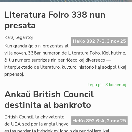
Literatura Foiro 338 nun
presata
Karaj legantoj,
HeKo 892 7-B, 3 nov 25
Kun granda ĝojo ni prezentas al
vi la novan, 338an numeron de Literatura Foiro. Kiel kutime,
ĉi tiu numero surprizas nin per riĉeco kaj diverseco —
interplektado de literaturo, kulturo, historio kaj socipolitikaj
pripensoj.
Legu pli
pri
3 komentoj
Literatura
Ankaŭ British Council
Foiro
destinita al bankroto
338
nun
presata
British Council, la ekvivalento
HeKo 892 6-A, 2 nov 25
de UEA sed por la angla lingvo,
estas perdanta kvindek milionojn da pundoj jare, kaj