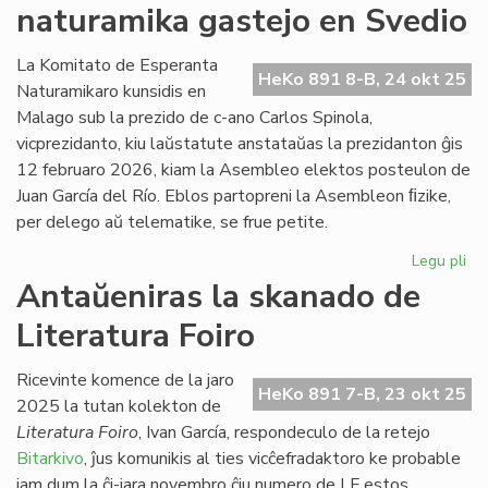
naturamika gastejo en Svedio
re
en
Ne
La Komitato de Esperanta
HeKo 891 8-B, 24 okt 25
Naturamikaro kunsidis en
Malago sub la prezido de c-ano Carlos Spinola,
vicprezidanto, kiu laŭstatute anstataŭas la prezidanton ĝis
12 februaro 2026, kiam la Asembleo elektos posteulon de
Juan García del Río. Eblos partopreni la Asembleon ﬁzike,
per delego aŭ telematike, se frue petite.
Legu pli
pri
NA
Antaŭeniras la skanado de
en
Literatura Foiro
An
na
ga
Ricevinte komence de la jaro
HeKo 891 7-B, 23 okt 25
en
2025 la tutan kolekton de
Sv
Literatura Foiro
, Ivan García, respondeculo de la retejo
Bitarkivo
, ĵus komunikis al ties vicĉefradaktoro ke probable
jam dum la ĉi-jara novembro ĉiu numero de LF estos