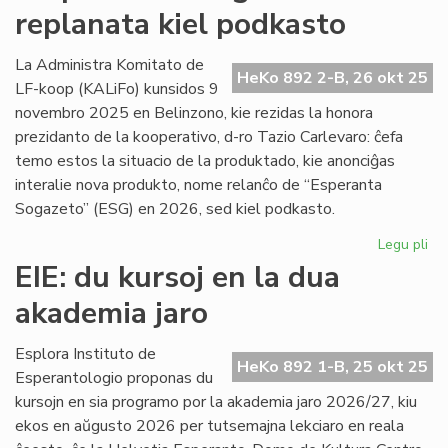
replanata kiel podkasto
UEA
ĉesis
la
La Administra Komitato de
HeKo 892 2-B, 26 okt 25
silento
LF-koop (KALiFo) kunsidos 9
pri
novembro 2025 en Belinzono, kie rezidas la honora
Gaza?
prezidanto de la kooperativo, d-ro Tazio Carlevaro: ĉefa
temo estos la situacio de la produktado, kie anonciĝas
interalie nova produkto, nome relanĉo de “Esperanta
Sogazeto” (ESG) en 2026, sed kiel podkasto.
Legu pli
pri
"E
EIE: du kursoj en la dua
So
akademia jaro
re
kie
po
Esplora Instituto de
HeKo 892 1-B, 25 okt 25
Esperantologio proponas du
kursojn en sia programo por la akademia jaro 2026/27, kiu
ekos en aŭgusto 2026 per tutsemajna lekciaro en reala