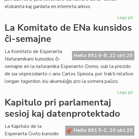
elskanita kaj gardata en interreta arkivo.
Legu pli
pri
An
La Komitato de ENa kunsidos
la
ĉi-semajne
sk
de
Lit
La Komitato de Esperanta
HeKo 891 6-B, 22 okt 25
Foi
Naturamikaro kunsidos ĉi-
semajne en la naturamika Esperanto-Domo, sub la prezido
de sia vicprezidanto c-ano Carlos Spinola, por trakti relative
longan tagordon, kiu akumuliĝis pro la somera paŭzo.
Legu pli
pri
La
Kapitulo pri parlamentaj
Ko
sesioj kaj datenprotektado
de
EN
ku
La Kapitulo de la
HeKo 891 5-C, 20 okt 25
ĉi-
Esperanta Civito kunsidis
se