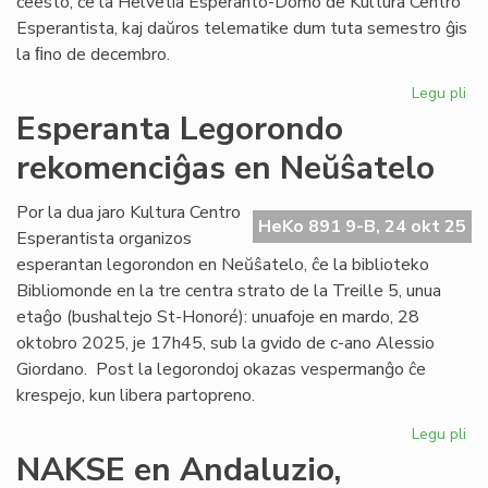
ĉeesto, ĉe la Helvetia Esperanto-Domo de Kultura Centro
Esperantista, kaj daŭros telematike dum tuta semestro ĝis
la ﬁno de decembro.
Legu pli
pri
EIE
Esperanta Legorondo
du
rekomenciĝas en Neŭŝatelo
kur
en
la
Por la dua jaro Kultura Centro
HeKo 891 9-B, 24 okt 25
du
Esperantista organizos
ak
esperantan legorondon en Neŭŝatelo, ĉe la biblioteko
jar
Bibliomonde en la tre centra strato de la Treille 5, unua
etaĝo (bushaltejo St-Honoré): unuafoje en mardo, 28
oktobro 2025, je 17h45, sub la gvido de c-ano Alessio
Giordano. Post la legorondoj okazas vespermanĝo ĉe
krespejo, kun libera partopreno.
Legu pli
pri
Es
NAKSE en Andaluzio,
Le