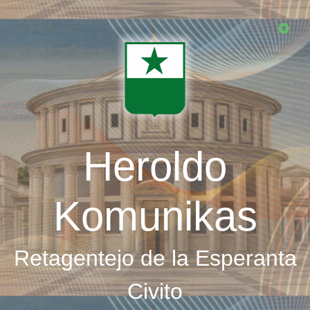
Skip
to
main
content
Heroldo
Komunikas
Retagentejo de la Esperanta
Civito