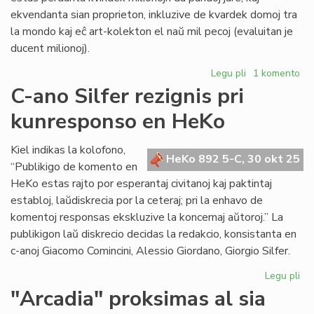
ekvendanta sian proprieton, inkluzive de kvardek domoj tra
la mondo kaj eĉ art-kolekton el naŭ mil pecoj (evaluitan je
ducent milionoj).
Legu pli
pri
1 komento
Ankaŭ
C-ano Silfer rezignis pri
British
kunresponso en HeKo
Council
destinita
al
Kiel indikas la kolofono,
HeKo 892 5-C, 30 okt 25
bankroto
“Publikigo de komento en
HeKo estas rajto por esperantaj civitanoj kaj paktintaj
establoj, laŭdiskrecia por la ceteraj; pri la enhavo de
komentoj responsas ekskluzive la koncernaj aŭtoroj.” La
publikigon laŭ diskrecio decidas la redakcio, konsistanta en
c-anoj Giacomo Comincini, Alessio Giordano, Giorgio Silfer.
Legu pli
pri
C-
"Arcadia" proksimas al sia
an