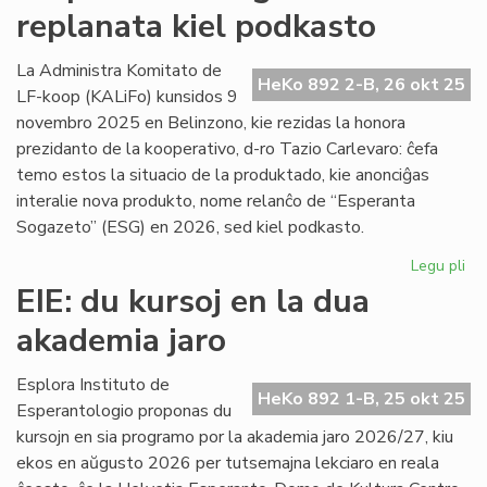
replanata kiel podkasto
UEA
ĉesis
la
La Administra Komitato de
HeKo 892 2-B, 26 okt 25
silento
LF-koop (KALiFo) kunsidos 9
pri
novembro 2025 en Belinzono, kie rezidas la honora
Gaza?
prezidanto de la kooperativo, d-ro Tazio Carlevaro: ĉefa
temo estos la situacio de la produktado, kie anonciĝas
interalie nova produkto, nome relanĉo de “Esperanta
Sogazeto” (ESG) en 2026, sed kiel podkasto.
Legu pli
pri
"E
EIE: du kursoj en la dua
So
akademia jaro
re
kie
po
Esplora Instituto de
HeKo 892 1-B, 25 okt 25
Esperantologio proponas du
kursojn en sia programo por la akademia jaro 2026/27, kiu
ekos en aŭgusto 2026 per tutsemajna lekciaro en reala