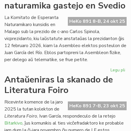
naturamika gastejo en Svedio
re
en
Ne
La Komitato de Esperanta
HeKo 891 8-B, 24 okt 25
Naturamikaro kunsidis en
Malago sub la prezido de c-ano Carlos Spinola,
vicprezidanto, kiu laŭstatute anstataŭas la prezidanton ĝis
12 februaro 2026, kiam la Asembleo elektos posteulon de
Juan García del Río. Eblos partopreni la Asembleon ﬁzike,
per delego aŭ telematike, se frue petite.
Legu pli
pri
NA
Antaŭeniras la skanado de
en
Literatura Foiro
An
na
ga
Ricevinte komence de la jaro
HeKo 891 7-B, 23 okt 25
en
2025 la tutan kolekton de
Sv
Literatura Foiro
, Ivan García, respondeculo de la retejo
Bitarkivo
, ĵus komunikis al ties vicĉefradaktoro ke probable
jam dum la ĉi-jara novembro ĉiu numero de LF estos