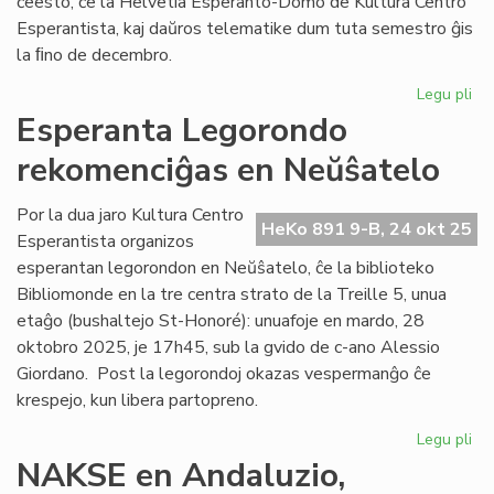
ĉeesto, ĉe la Helvetia Esperanto-Domo de Kultura Centro
Esperantista, kaj daŭros telematike dum tuta semestro ĝis
la ﬁno de decembro.
Legu pli
pri
EIE
Esperanta Legorondo
du
rekomenciĝas en Neŭŝatelo
kur
en
la
Por la dua jaro Kultura Centro
HeKo 891 9-B, 24 okt 25
du
Esperantista organizos
ak
esperantan legorondon en Neŭŝatelo, ĉe la biblioteko
jar
Bibliomonde en la tre centra strato de la Treille 5, unua
etaĝo (bushaltejo St-Honoré): unuafoje en mardo, 28
oktobro 2025, je 17h45, sub la gvido de c-ano Alessio
Giordano. Post la legorondoj okazas vespermanĝo ĉe
krespejo, kun libera partopreno.
Legu pli
pri
Es
NAKSE en Andaluzio,
Le