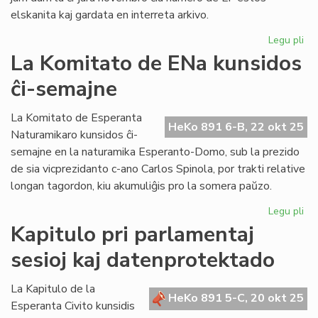
elskanita kaj gardata en interreta arkivo.
Legu pli
pri
An
La Komitato de ENa kunsidos
la
ĉi-semajne
sk
de
Lit
La Komitato de Esperanta
HeKo 891 6-B, 22 okt 25
Foi
Naturamikaro kunsidos ĉi-
semajne en la naturamika Esperanto-Domo, sub la prezido
de sia vicprezidanto c-ano Carlos Spinola, por trakti relative
longan tagordon, kiu akumuliĝis pro la somera paŭzo.
Legu pli
pri
La
Kapitulo pri parlamentaj
Ko
sesioj kaj datenprotektado
de
EN
ku
La Kapitulo de la
HeKo 891 5-C, 20 okt 25
ĉi-
Esperanta Civito kunsidis
se