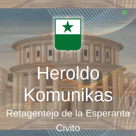
Skip
to
main
content
Heroldo
Komunikas
Retagentejo de la Esperanta
Civito