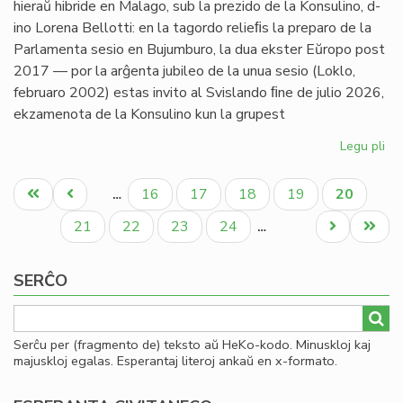
hieraŭ hibride en Malago, sub la prezido de la Konsulino, d-
ino Lorena Bellotti: en la tagordo relieﬁs la preparo de la
Parlamenta sesio en Bujumburo, la dua ekster Eŭropo post
2017 — por la arĝenta jubileo de la unua sesio (Loklo,
februaro 2002) estas invito al Svislando ﬁne de julio 2026,
ekzamenota de la Konsulino kun la grupest
Legu pli
pri
Kap
Pagination
pri
Unua
Antaŭa
Paĝo
Paĝo
Paĝo
Paĝo
Aktuala
16
17
18
19
20
…
pa
paĝo
paĝo
paĝo
ses
Paĝo
Paĝo
Paĝo
Paĝo
Next
Last
21
22
23
24
…
kaj
page
page
da
SERĈO
Serĉu per (fragmento de) teksto aŭ HeKo-kodo. Minuskloj kaj
majuskloj egalas. Esperantaj literoj ankaŭ en x-formato.