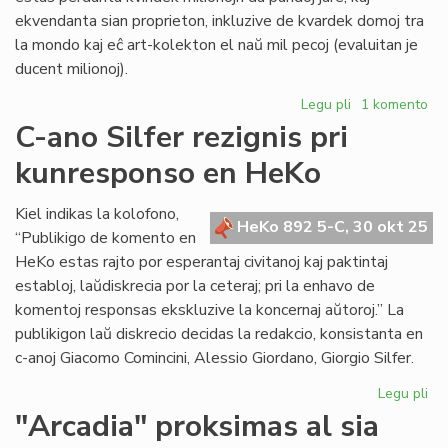
ekvendanta sian proprieton, inkluzive de kvardek domoj tra
la mondo kaj eĉ art-kolekton el naŭ mil pecoj (evaluitan je
ducent milionoj).
Legu pli
pri
1 komento
Ankaŭ
C-ano Silfer rezignis pri
British
kunresponso en HeKo
Council
destinita
al
Kiel indikas la kolofono,
HeKo 892 5-C, 30 okt 25
bankroto
“Publikigo de komento en
HeKo estas rajto por esperantaj civitanoj kaj paktintaj
establoj, laŭdiskrecia por la ceteraj; pri la enhavo de
komentoj responsas ekskluzive la koncernaj aŭtoroj.” La
publikigon laŭ diskrecio decidas la redakcio, konsistanta en
c-anoj Giacomo Comincini, Alessio Giordano, Giorgio Silfer.
Legu pli
pri
C-
"Arcadia" proksimas al sia
an