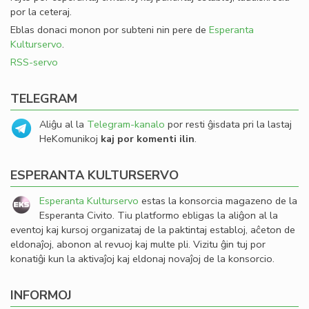
por la ceteraj.
Eblas donaci monon por subteni nin pere de
Esperanta
Kulturservo
.
RSS-servo
TELEGRAM
Aliĝu al la
Telegram-kanalo
por resti ĝisdata pri la lastaj
HeKomunikoj
kaj por komenti ilin
.
ESPERANTA KULTURSERVO
Esperanta Kulturservo
estas la konsorcia magazeno de la
Esperanta Civito. Tiu platformo ebligas la aliĝon al la
eventoj kaj kursoj organizataj de la paktintaj establoj, aĉeton de
eldonaĵoj, abonon al revuoj kaj multe pli. Vizitu ĝin tuj por
konatiĝi kun la aktivaĵoj kaj eldonaj novaĵoj de la konsorcio.
INFORMOJ