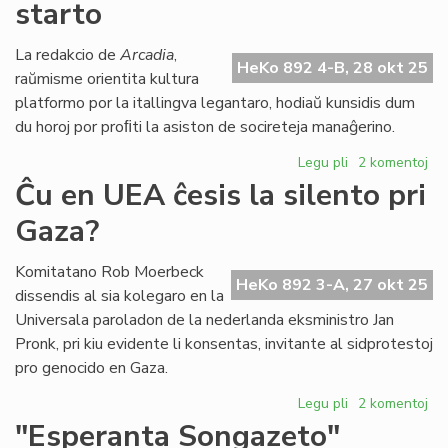
starto
Sil
rez
pri
La redakcio de
Arcadia
,
HeKo 892 4-B, 28 okt 25
ku
raŭmisme orientita kultura
en
platformo por la itallingva legantaro, hodiaŭ kunsidis dum
He
du horoj por proﬁti la asiston de socireteja manaĝerino.
Legu pli
pri
2 komentoj
"Arcadia"
Ĉu en UEA ĉesis la silento pri
proksimas
Gaza?
al
sia
starto
Komitatano Rob Moerbeck
HeKo 892 3-A, 27 okt 25
dissendis al sia kolegaro en la
Universala paroladon de la nederlanda eksministro Jan
Pronk, pri kiu evidente li konsentas, invitante al sidprotestoj
pro genocido en Gaza.
Legu pli
pri
2 komentoj
Ĉu
"Esperanta Songazeto"
en