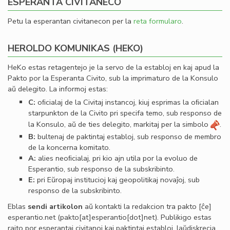
ESPERANTA CIVITANECO
Petu la esperantan civitanecon per la
reta formularo
.
HEROLDO KOMUNIKAS (HEKO)
HeKo estas retagentejo je la servo de la establoj en kaj apud la
Pakto por la Esperanta Civito, sub la imprimaturo de la Konsulo
aŭ delegito. La informoj estas:
C:
oﬁcialaj de la Civitaj instancoj, kiuj esprimas la oﬁcialan
starpunkton de la Civito pri specifa temo, sub responso de
la Konsulo, aŭ de ties delegito, markitaj per la simbolo
.
B:
bultenaj de paktintaj establoj, sub responso de membro
de la koncerna komitato.
A:
alies neoﬁcialaj, pri kio ajn utila por la evoluo de
Esperantio, sub responso de la subskribinto.
E:
pri Eŭropaj institucioj kaj geopolitikaj novaĵoj, sub
responso de la subskribinto.
Eblas
sendi
artikolon
aŭ kontakti la redakcion tra
pakto
[ĉe]
esperantio
.
net
(pakto[at]esperantio[dot]net)
. Publikigo estas
rajto por esperantaj civitanoj kaj paktintaj establoj, laŭdiskrecia