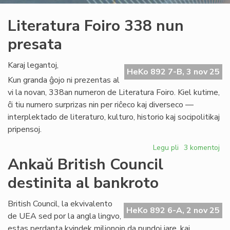
Literatura Foiro 338 nun
presata
Karaj legantoj,
HeKo 892 7-B, 3 nov 25
Kun granda ĝojo ni prezentas al
vi la novan, 338an numeron de Literatura Foiro. Kiel kutime,
ĉi tiu numero surprizas nin per riĉeco kaj diverseco —
interplektado de literaturo, kulturo, historio kaj socipolitikaj
pripensoj.
Legu pli
pri
3 komentoj
Literatura
Ankaŭ British Council
Foiro
destinita al bankroto
338
nun
presata
British Council, la ekvivalento
HeKo 892 6-A, 2 nov 25
de UEA sed por la angla lingvo,
estas perdanta kvindek milionojn da pundoj jare, kaj