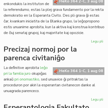
HeKo 364 2-C, 3 aug 08
kun
enkondukis la instituton de
polico
la referendumo, estas la plej grava fundamento por la rekta
demokratio en la Esperanta Civito. Des pli grava ĝi estas
ĉar, kvankam iniciatita de la Blanka grupo, la leĝopropono
estis unuanime aprobita, kun la aktiva kaj konstrua kontribuo
de ĉiuj senataj grupoj, kaj majoritate kaj opozicie.
Legu pli
pri
Pli
Precizaj normoj por la
va
parenca civitaniĝo
nia
rek
de
La deﬁnitive aprobita
leĝo
HeKo 364 1-C, 1 aug 08
pri la familia juro
okupiĝas
ankaŭ
pri onomastiko
, sed unuavice ĝi pritraktas la
proceduron por akiri la esperantan civitanecon danke al
unuagrada parenceco.
Legu pli
pri
Pre
Esperantologia Fakultato