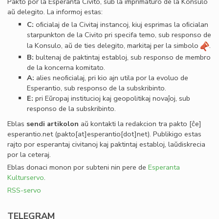
Pakto por la Esperanta Civito, sub la imprimaturo de la Konsulo
aŭ delegito. La informoj estas:
C:
oﬁcialaj de la Civitaj instancoj, kiuj esprimas la oﬁcialan
starpunkton de la Civito pri specifa temo, sub responso de
la Konsulo, aŭ de ties delegito, markitaj per la simbolo
.
B:
bultenaj de paktintaj establoj, sub responso de membro
de la koncerna komitato.
A:
alies neoﬁcialaj, pri kio ajn utila por la evoluo de
Esperantio, sub responso de la subskribinto.
E:
pri Eŭropaj institucioj kaj geopolitikaj novaĵoj, sub
responso de la subskribinto.
Eblas
sendi
artikolon
aŭ kontakti la redakcion tra
pakto
[ĉe]
esperantio
.
net
(pakto[at]esperantio[dot]net)
. Publikigo estas
rajto por esperantaj civitanoj kaj paktintaj establoj, laŭdiskrecia
por la ceteraj.
Eblas donaci monon por subteni nin pere de
Esperanta
Kulturservo
.
RSS-servo
TELEGRAM