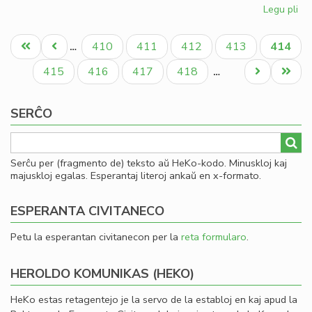
Legu pli
pri
Esp
Pagination
ko
Unua
Antaŭa
Paĝo
Paĝo
Paĝo
Paĝo
Aktual
410
411
412
413
414
…
su
paĝo
paĝo
paĝo
Pe
Paĝo
Paĝo
Paĝo
Paĝo
Next
Last
415
416
417
418
…
page
page
SERĈO
Serĉu per (fragmento de) teksto aŭ HeKo-kodo. Minuskloj kaj
majuskloj egalas. Esperantaj literoj ankaŭ en x-formato.
ESPERANTA CIVITANECO
Petu la esperantan civitanecon per la
reta formularo
.
HEROLDO KOMUNIKAS (HEKO)
HeKo estas retagentejo je la servo de la establoj en kaj apud la