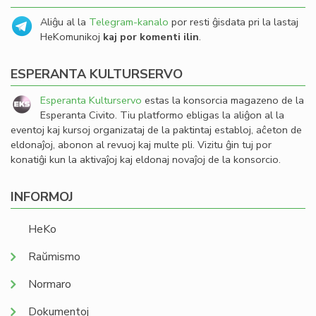
Aliĝu al la
Telegram-kanalo
por resti ĝisdata pri la lastaj
HeKomunikoj
kaj por komenti ilin
.
ESPERANTA KULTURSERVO
Esperanta Kulturservo
estas la konsorcia magazeno de la
Esperanta Civito. Tiu platformo ebligas la aliĝon al la
eventoj kaj kursoj organizataj de la paktintaj establoj, aĉeton de
eldonaĵoj, abonon al revuoj kaj multe pli. Vizitu ĝin tuj por
konatiĝi kun la aktivaĵoj kaj eldonaj novaĵoj de la konsorcio.
INFORMOJ
HeKo
Raŭmismo
Normaro
Dokumentoj