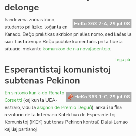
delonge
la
st
de
Irandevena zoroastrano,
HeKo 363 2-A, 29 jul 08
FE
studanto pri ﬁziko, loĝanta en
Kanado, Beĉjo praktikas akribion pri alies nomo, sed kaŝas la
sian. Lastatempe Beĉjo publike komentariis pri la tibeta
situacio, mokante
komunikon de nia novaĵagentejo
:
Legu pli
pri
Pe
Esperantistaj komunistoj
ekz
subtenas Pekinon
ja
de
En sintonio kun k-do Renato
HeKo 363 1-C, 29 jul 08
Corsetti
(kaj kun la UEA-
estraro, vidu la
asignon de Premio Deguĉi
), ankaŭ la ﬁna
rezolucio de la Internacia Kolektivo de Esperantistoj
Komunistoj (IKEK) subtenas Pekinon kontraŭ Dalai-Lamao
kaj liaj partianoj.