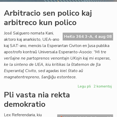
Arbitracio sen polico kaj
arbitreco kun polico
José Salguero nomata Kani,
HeKo 364 3-A, 4 aug 08
aktoro kaj anarkiisto, UEA-ano
kaj SAT-ano, menciis la Esperantan Civiton en ĵusa publika
apostrofo kontraŭ Universala Esperanto-Asocio:
“Mi tre
verŝajne ne partoprenos venontajn UKojn kaj mi esperas,
ke la sinteno de UEA, kiu kritikas la ŝtatemon de [la
Esperanta] Civito, sed agadas kiel ŝtato aŭ
magnatentrepreno, ŝanĝiĝu estontece.
Legu pli
pri
2 komentoj
Arbitracio
Pli vasta nia rekta
sen
demokratio
polico
kaj
arbitreco
Lex Referendaria, kiu