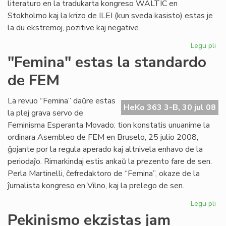
literaturo en la tradukarta kongreso WALTIC en
Stokholmo kaj la krizo de ILEI (kun sveda kasisto) estas je
la du ekstremoj, pozitive kaj negative.
Legu pli
pri
Her
"Femina" estas la standardo
ko
de FEM
se
La revuo “Femina” daŭre estas
HeKo 363 3-B, 30 jul 08
la plej grava servo de
Feminisma Esperanta Movado: tion konstatis unuanime la
ordinara Asembleo de FEM en Bruselo, 25 julio 2008,
ĝojante por la regula aperado kaj altnivela enhavo de la
periodaĵo. Rimarkindaj estis ankaŭ la prezento fare de sen.
Perla Martinelli, ĉefredaktoro de “Femina”, okaze de la
ĵurnalista kongreso en Vilno, kaj la prelego de sen.
Legu pli
pri
"F
Pekinismo ekzistas jam
es