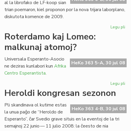
al la librofako de LF-koop sian
trian poemaron, kiel proponon por la nova trijara laborplano,
diskutota komence de 2009.
Legu pli
pri
La
Roterdamo kaj Lomeo:
tri
malkunaj atomoj?
po
de
Gio
Universala Esperanto-Asocio
HeKo 363 5-A, 30 jul 08
Sil
ne deziras kunlabori kun
Afrika
Centro Esperantista
.
Legu pli
pri
Ro
Heroldi kongresan sezonon
kaj
Lo
Pli skandinava ol kutime estas
ma
HeKo 363 4-B, 30 jul 08
la unua paĝo de “Heroldo de
at
Esperanto”, ĉar Svedio grave situis en la eventoj de la tri
semajnoj 22 junio — 11 julio 2008: la ĉeesto de nia