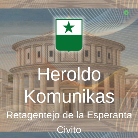
Skip
to
main
content
Heroldo
Komunikas
Retagentejo de la Esperanta
Civito