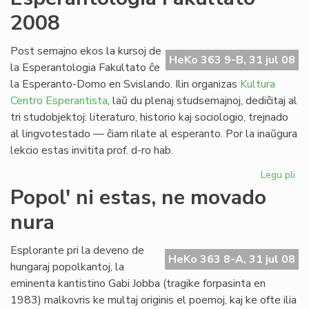
no
2008
po
la
pa
Post semajno ekos la kursoj de
HeKo 363 9-B, 31 jul 08
civ
la Esperantologia Fakultato ĉe
la Esperanto-Domo en Svislando. Ilin organizas
Kultura
Centro Esperantista
, laŭ du plenaj studsemajnoj, dediĉitaj al
tri studobjektoj: literaturo, historio kaj sociologio, trejnado
al lingvotestado — ĉiam rilate al esperanto. Por la inaŭgura
lekcio estas invitita prof. d-ro hab.
Legu pli
pri
Es
Popol' ni estas, ne movado
Fak
nura
20
Esplorante pri la deveno de
HeKo 363 8-A, 31 jul 08
hungaraj popolkantoj, la
eminenta kantistino Gabi Jobba (tragike forpasinta en
1983) malkovris ke multaj originis el poemoj, kaj ke ofte ilia