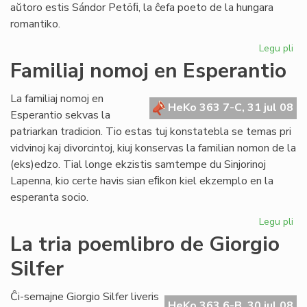
aŭtoro estis Sándor Petöﬁ, la ĉefa poeto de la hungara
romantiko.
Legu pli
pri
Pop
Familiaj nomoj en Esperantio
ni
est
La familiaj nomoj en
ne
HeKo 363 7-C, 31 jul 08
Esperantio sekvas la
mo
patriarkan tradicion. Tio estas tuj konstatebla se temas pri
nu
vidvinoj kaj divorcintoj, kiuj konservas la familian nomon de la
(eks)edzo. Tial longe ekzistis samtempe du Sinjorinoj
Lapenna, kio certe havis sian eﬁkon kiel ekzemplo en la
esperanta socio.
Legu pli
pri
Fam
La tria poemlibro de Giorgio
no
Silfer
en
Es
Ĉi-semajne Giorgio Silfer liveris
HeKo 363 6-B, 30 jul 08