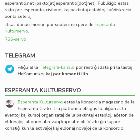
esperantio
.
net
(pakto[at]esperantio[dot]net)
. Publikigo estas
rajto por esperantaj civitanoj kaj paktintaj establoj, laŭdiskrecia
por la ceteraj.
Eblas donaci monon por subteni nin pere de
Esperanta
Kulturservo
.
RSS-servo
TELEGRAM
Aliĝu al la
Telegram-kanalo
por resti ĝisdata pri la lastaj
HeKomunikoj
kaj por komenti ilin
.
ESPERANTA KULTURSERVO
Esperanta Kulturservo
estas la konsorcia magazeno de la
Esperanta Civito. Tiu platformo ebligas la aliĝon al la
eventoj kaj kursoj organizataj de la paktintaj establoj, aĉeton de
eldonaĵoj, abonon al revuoj kaj multe pli. Vizitu ĝin tuj por
konatiĝi kun la aktivaĵoj kaj eldonaj novaĵoj de la konsorcio.