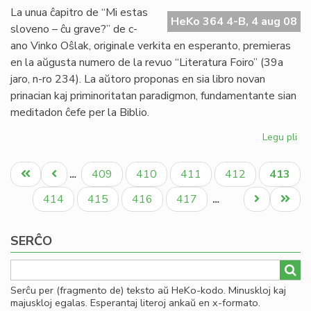
ple
La unua ĉapitro de “Mi estas
fa
HeKo 364 4-B, 4 aug 08
sloveno – ĉu grave?” de c-
dis
ano Vinko Oŝlak, originale verkita en esperanto, premieras
en la aŭgusta numero de la revuo “Literatura Foiro” (39a
jaro, n-ro 234). La aŭtoro proponas en sia libro novan
prinacian kaj priminoritatan paradigmon, fundamentante sian
meditadon ĉefe per la Biblio.
Legu pli
pri
No
Pagination
lib
Unua
Antaŭa
Paĝo
Paĝo
Paĝo
Paĝo
Aktual
409
410
411
412
413
…
de
paĝo
paĝo
paĝo
Vi
Paĝo
Paĝo
Paĝo
Paĝo
Next
Last
414
415
416
417
…
Oŝ
page
page
SERĈO
Serĉu per (fragmento de) teksto aŭ HeKo-kodo. Minuskloj kaj
majuskloj egalas. Esperantaj literoj ankaŭ en x-formato.