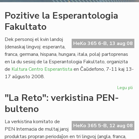
Pozitive la Esperantologia
Fakultato
Dek personoj el kvin landoj
HeKo 365 6-B, 13 aug 08
(denaskaj lingvoj: esperanta,
franca, germana, hispana, hungara, itala, pola) partoprenas
en la du sesioj de la Esperantologia Fakultato, organizita
de
Kultura Centro Esperantista
en Ĉaŭdefono, 7-11 kaj 13-
17 aŭgusto 2008.
Legu pli
pri
Poz
"La Reto": verkistina PEN-
la
bulteno
Es
Fak
La verkistina komitato de
HeKo 365 5-B, 12 aug 08
PEN Internacia de multaj jaroj
produktas propran periodaĵon en tri lingvoj (angla, franca,