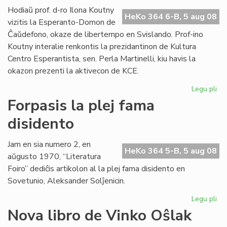
lin
Hodiaŭ prof. d-ro Ilona Koutny
HeKo 364 6-B, 5 aug 08
vizitis la Esperanto-Domon de
Ĉaŭdefono, okaze de libertempo en Svislando. Prof-ino
Koutny interalie renkontis la prezidantinon de Kultura
Centro Esperantista, sen. Perla Martinelli, kiu havis la
okazon prezenti la aktivecon de KCE.
Legu pli
pri
Ilo
Forpasis la plej fama
Ko
disidento
vizi
la
Es
Jam en sia numero 2, en
HeKo 364 5-B, 5 aug 08
Do
aŭgusto 1970, “Literatura
Foiro” dediĉis artikolon al la plej fama disidento en
Sovetunio, Aleksander Solĵenicin.
Legu pli
pri
For
Nova libro de Vinko Oŝlak
la