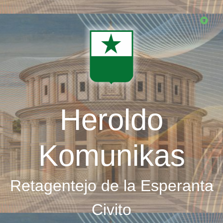
Skip
to
main
content
Heroldo
Komunikas
Retagentejo de la Esperanta
Civito