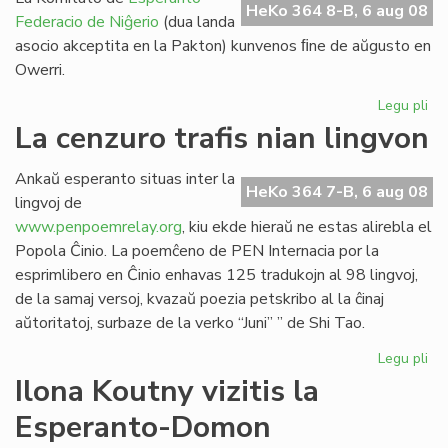
HeKo 364 8-B, 6 aug 08
Federacio de Niĝerio
(dua landa
asocio akceptita en la Pakton) kunvenos ﬁne de aŭgusto en
Owerri.
Legu pli
pri
EF
La cenzuro trafis nian lingvon
Ko
ku
Ankaŭ esperanto situas inter la
mo
HeKo 364 7-B, 6 aug 08
lingvoj de
www.penpoemrelay.org
, kiu ekde hieraŭ ne estas alirebla el
Popola Ĉinio. La poemĉeno de PEN Internacia por la
esprimlibero en Ĉinio enhavas 125 tradukojn al 98 lingvoj,
de la samaj versoj, kvazaŭ poezia petskribo al la ĉinaj
aŭtoritatoj, surbaze de la verko “Juni” ” de Shi Tao.
Legu pli
pri
La
Ilona Koutny vizitis la
ce
Esperanto-Domon
tra
ni