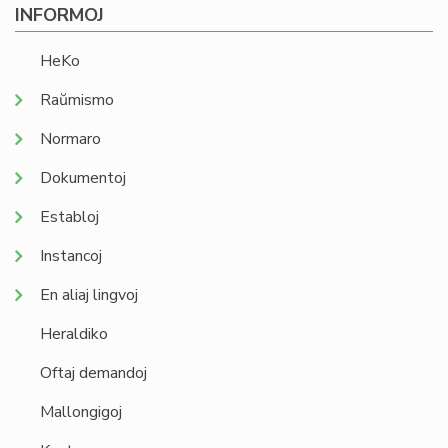
INFORMOJ
HeKo
Raŭmismo
Normaro
Dokumentoj
Establoj
Instancoj
En aliaj lingvoj
Heraldiko
Oftaj demandoj
Mallongigoj