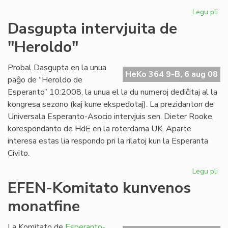
Legu pli
pri
Pri
Dasgupta intervjuita de
la
"Heroldo"
ce
en
Es
Probal Dasgupta en la unua
HeKo 364 9-B, 6 aug 08
paĝo de “Heroldo de
Esperanto” 10:2008, la unua el la du numeroj dediĉitaj al la
kongresa sezono (kaj kune ekspedotaj). La prezidanton de
Universala Esperanto-Asocio intervjuis sen. Dieter Rooke,
korespondanto de HdE en la roterdama UK. Aparte
interesa estas lia respondo pri la rilatoj kun la Esperanta
Civito.
Legu pli
pri
Da
EFEN-Komitato kunvenos
int
monatfine
de
"H
La Komitato de
Esperanto-