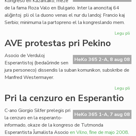
Kongreso en Kazanlako, meze
de la fama Roza Valo en Bulgario. Inter la anoncitaj 64
aliĝintoj pli ol la duono venas el nur du landoj: Francio kaj
Serbio; minimuma la partopreno el la kongreslando mem.
Legu pli
pri
Ek
AVE protestas pri Pekino
la
SA
Asocio de Verduloj
Ko
HeKo 365 2-A, 8 aug 08
Esperantistoj (bedaŭrinde sen
en
jura personeco) dissendis la suban komunikon, subskribe de
Bul
Manfred Westermayer.
Legu pli
pri
AV
Pri la cenzuro en Esperantio
pr
pri
C-ano Giorgio Silfer prelegis pri
Pe
HeKo 365 1-A, 7 aug 08
la cenzuro en la esperanto-
informado, okaze de la kongreso de Tutmonda
Esperantista Ĵurnalista Asocio
en Vilno, ﬁne de majo 2008
.