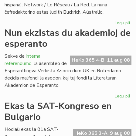
hispana): Network / Le Réseau / La Red. La nuna
ĉefredaktorino estas Judith Buckrich, Aŭstralio.
Legu pli
pri
"L
Nun ekzistas du akademioj de
Ret
esperanto
ver
PE
bu
Sekve de
interna
HeKo 365 4-B, 11 aug 08
referendumo
, la asembleo de
Esperantlingva Verkista Asocio dum UK en Roterdamo
decidis malfondi la asocion, kaj tuj fondi la Literaturan
Akademion de Esperanto.
Legu pli
pri
Nu
Ekas la SAT-Kongreso en
ekz
Bulgario
du
ak
de
Hodiaŭ ekas la 81a SAT-
HeKo 365 3-A, 9 aug 08
es