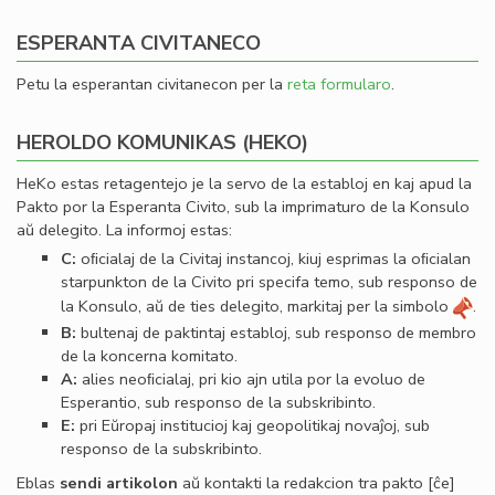
ESPERANTA CIVITANECO
Petu la esperantan civitanecon per la
reta formularo
.
HEROLDO KOMUNIKAS (HEKO)
HeKo estas retagentejo je la servo de la establoj en kaj apud la
Pakto por la Esperanta Civito, sub la imprimaturo de la Konsulo
aŭ delegito. La informoj estas:
C:
oﬁcialaj de la Civitaj instancoj, kiuj esprimas la oﬁcialan
starpunkton de la Civito pri specifa temo, sub responso de
la Konsulo, aŭ de ties delegito, markitaj per la simbolo
.
B:
bultenaj de paktintaj establoj, sub responso de membro
de la koncerna komitato.
A:
alies neoﬁcialaj, pri kio ajn utila por la evoluo de
Esperantio, sub responso de la subskribinto.
E:
pri Eŭropaj institucioj kaj geopolitikaj novaĵoj, sub
responso de la subskribinto.
Eblas
sendi
artikolon
aŭ kontakti la redakcion tra
pakto
[ĉe]