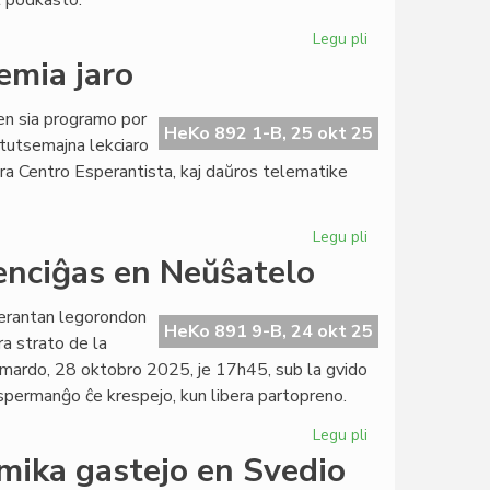
l podkasto.
pri
Gaza?
Legu pli
pri
"Esperanta
emia jaro
Songazeto"
replanata
en sia programo por
kiel
HeKo 892 1-B, 25 okt 25
tutsemajna lekciaro
podkasto
ra Centro Esperantista, kaj daŭros telematike
Legu pli
pri
EIE:
nciĝas en Neŭŝatelo
du
kursoj
perantan legorondon
en
HeKo 891 9-B, 24 okt 25
ra strato de la
la
n mardo, 28 oktobro 2025, je 17h45, sub la gvido
dua
permanĝo ĉe krespejo, kun libera partopreno.
akademia
jaro
Legu pli
pri
Esperanta
mika gastejo en Svedio
Legorondo