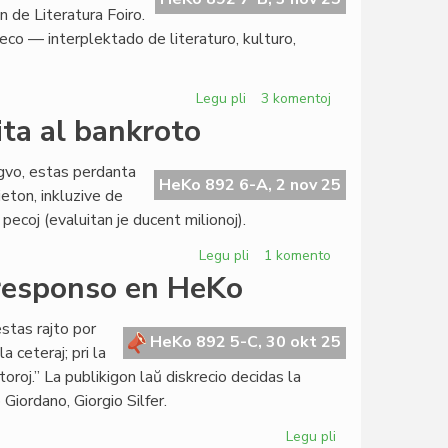
 de Literatura Foiro.
rseco — interplektado de literaturo, kulturo,
Legu pli
pri
3 komentoj
Literatura
ita al bankroto
Foiro
338
ngvo, estas perdanta
nun
HeKo 892 6-A, 2 nov 25
ieton, inkluzive de
presata
pecoj (evaluitan je ducent milionoj).
Legu pli
pri
1 komento
Ankaŭ
nresponso en HeKo
British
Council
stas rajto por
destinita
HeKo 892 5-C, 30 okt 25
a ceteraj; pri la
al
roj.” La publikigon laŭ diskrecio decidas la
bankroto
Giordano, Giorgio Silfer.
Legu pli
pri