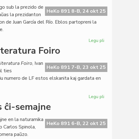
rekomenciĝas
go sub la prezido de
en
HeKo 891 8-B, 24 okt 25
aŭas la prezidanton
Neŭŝatelo
 de Juan García del Río. Eblos partopreni la
e.
Legu pli
pri
NAKSE
teratura Foiro
en
Andaluzio,
iteratura Foiro
, Ivan
naturamika
HeKo 891 7-B, 23 okt 25
l ties
gastejo
iu numero de LF estos elskanita kaj gardata en
en
Svedio
Legu pli
pri
Antaŭeniras
 ĉi-semajne
la
skanado
jne en la naturamika
de
HeKo 891 6-B, 22 okt 25
o Carlos Spinola,
Literatura
 somera paŭzo.
Foiro