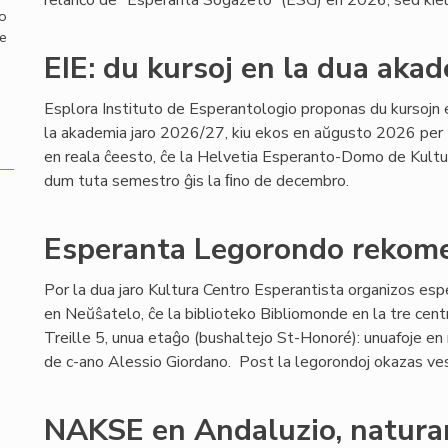
relanĉo de “Esperanta Sogazeto” (ESG) en 2026, sed kie
mo
de
EIE: du kursoj en la dua akad
Esplora Instituto de Esperantologio proponas du kursojn 
la akademia jaro 2026/27, kiu ekos en aŭgusto 2026 per 
en reala ĉeesto, ĉe la Helvetia Esperanto-Domo de Kultu
dum tuta semestro ĝis la ﬁno de decembro.
Esperanta Legorondo rekome
Por la dua jaro Kultura Centro Esperantista organizos es
en Neŭŝatelo, ĉe la biblioteko Bibliomonde en la tre cent
Treille 5, unua etaĝo (bushaltejo St-Honoré): unuafoje e
de c-ano Alessio Giordano. Post la legorondoj okazas ves
NAKSE en Andaluzio, natura