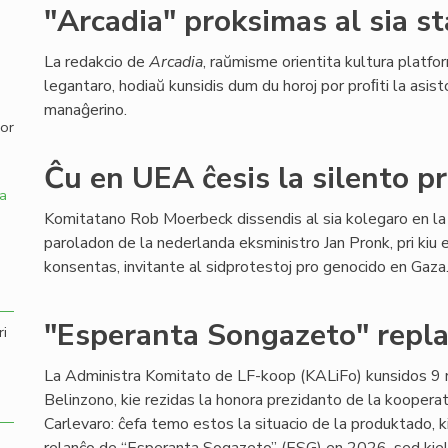
"Arcadia" proksimas al sia st
,
La redakcio de
Arcadia
, raŭmisme orientita kultura platfor
legantaro, hodiaŭ kunsidis dum du horoj por proﬁti la asist
manaĝerino.
por
Ĉu en UEA ĉesis la silento p
a
Komitatano Rob Moerbeck dissendis al sia kolegaro en la
paroladon de la nederlanda eksministro Jan Pronk, pri kiu e
konsentas, invitante al sidprotestoj pro genocido en Gaza
"Esperanta Songazeto" repla
ri
La Administra Komitato de LF-koop (KALiFo) kunsidos 
Belinzono, kie rezidas la honora prezidanto de la kooperat
Carlevaro: ĉefa temo estos la situacio de la produktado, 