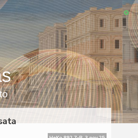
as
to
sata
HeKo 892 7-B, 3 nov 25