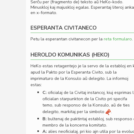
Serĉu per (fragmento de) teksto aŭ HeKo-kodo.
Minuskloj kaj majuskloj egalas. Esperantaj literoj ank
en x-formato.
ESPERANTA CIVITANECO
Petu la esperantan civitanecon per la
reta formularo
.
HEROLDO KOMUNIKAS (HEKO)
HeKo estas retagentejo je la servo de la establoj en 
apud la Pakto por la Esperanta Civito, sub la
imprimaturo de la Konsulo aŭ delegito. La informoj
estas:
C:
oﬁcialaj de la Civitaj instancoj, kiuj esprimas 
oﬁcialan starpunkton de la Civito pri specifa
temo, sub responso de la Konsulo, aŭ de ties
delegito, markitaj per la simbolo
.
B:
bultenaj de paktintaj establoj, sub responso
membro de la koncerna komitato.
A:
alies neoﬁcialaj, pri kio ajn utila por la evolu