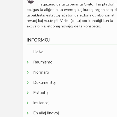
magazeno de la Esperanta Civito. Tiu platfor
ebligas la aliĝon al la eventoj kaj kursoj organizataj 
la paktintaj establoj, aĉeton de eldonaĵoj, abonon al
revuoj kaj multe pli. Vizitu ĝin tuj por konatiĝi kun la
aktivaĵoj kaj eldonaj novaĵoj de la konsorcio.
INFORMOJ
HeKo
Raŭmismo
Normaro
Dokumentoj
Establoj
Instancoj
En aliaj lingvoj