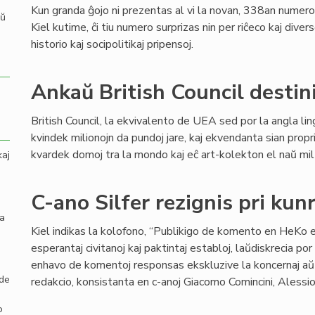
Kun granda ĝojo ni prezentas al vi la novan, 338an numeron
aŭ
Kiel kutime, ĉi tiu numero surprizas nin per riĉeco kaj dive
historio kaj socipolitikaj pripensoj.
Ankaŭ British Council destin
British Council, la ekvivalento de UEA sed por la angla li
kvindek milionojn da pundoj jare, kaj ekvendanta sian propr
kvardek domoj tra la mondo kaj eĉ art-kolekton el naŭ mil 
kaj
C-ano Silfer rezignis pri ku
la
Kiel indikas la kolofono, “Publikigo de komento en HeKo e
esperantaj civitanoj kaj paktintaj establoj, laŭdiskrecia por l
enhavo de komentoj responsas ekskluzive la koncernaj aŭto
 de
redakcio, konsistanta en c-anoj Giacomo Comincini, Alessio 
o