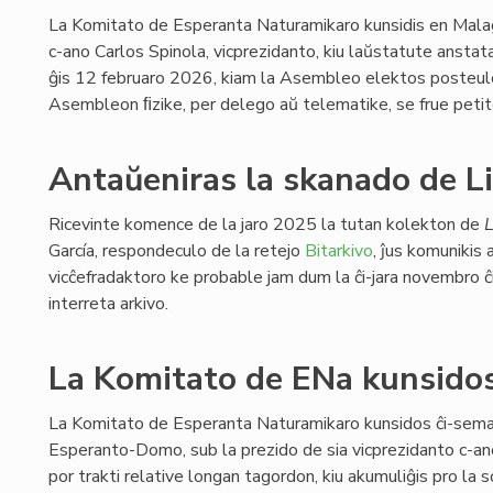
La Komitato de Esperanta Naturamikaro kunsidis en Mala
c-ano Carlos Spinola, vicprezidanto, kiu laŭstatute anstat
ĝis 12 februaro 2026, kiam la Asembleo elektos posteulon
Asembleon ﬁzike, per delego aŭ telematike, se frue petit
Antaŭeniras la skanado de Li
Ricevinte komence de la jaro 2025 la tutan kolekton de
L
García, respondeculo de la retejo
Bitarkivo
, ĵus komunikis a
vicĉefradaktoro ke probable jam dum la ĉi-jara novembro ĉ
interreta arkivo.
La Komitato de ENa kunsidos
La Komitato de Esperanta Naturamikaro kunsidos ĉi-sema
Esperanto-Domo, sub la prezido de sia vicprezidanto c-an
por trakti relative longan tagordon, kiu akumuliĝis pro la