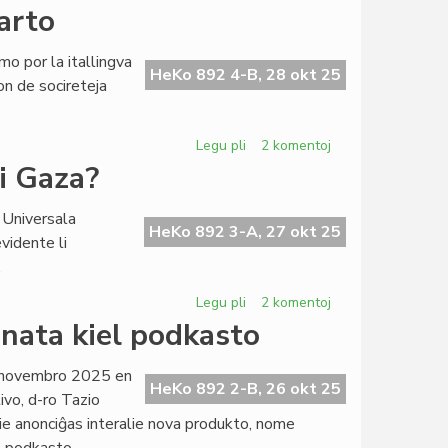
C-
arto
ano
Silfer
mo por la itallingva
rezignis
HeKo 892 4-B, 28 okt 25
on de socireteja
pri
kunresponso
en
Legu pli
pri
2 komentoj
HeKo
"Arcadia"
ri Gaza?
proksimas
al
 Universala
sia
HeKo 892 3-A, 27 okt 25
vidente li
starto
.
Legu pli
pri
2 komentoj
Ĉu
nata kiel podkasto
en
UEA
9 novembro 2025 en
ĉesis
HeKo 892 2-B, 26 okt 25
ivo, d-ro Tazio
la
kie anonciĝas interalie nova produkto, nome
silento