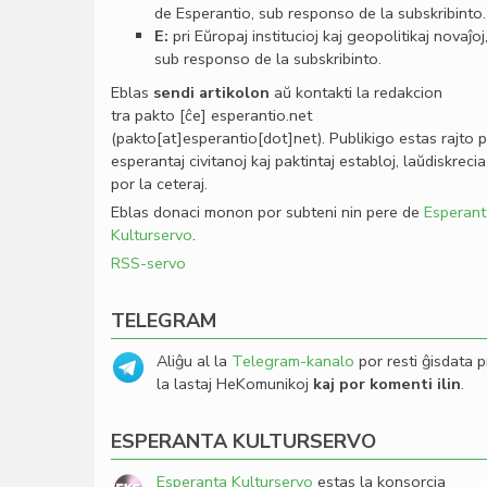
de Esperantio, sub responso de la subskribinto.
E:
pri Eŭropaj institucioj kaj geopolitikaj novaĵoj
sub responso de la subskribinto.
Eblas
sendi
artikolon
aŭ kontakti la redakcion
tra
pakto
[ĉe]
esperantio
.
net
(pakto[at]esperantio[dot]net)
. Publikigo estas rajto 
esperantaj civitanoj kaj paktintaj establoj, laŭdiskrecia
por la ceteraj.
Eblas donaci monon por subteni nin pere de
Esperant
Kulturservo
.
RSS-servo
TELEGRAM
Aliĝu al la
Telegram-kanalo
por resti ĝisdata p
la lastaj HeKomunikoj
kaj por komenti ilin
.
ESPERANTA KULTURSERVO
Esperanta Kulturservo
estas la konsorcia