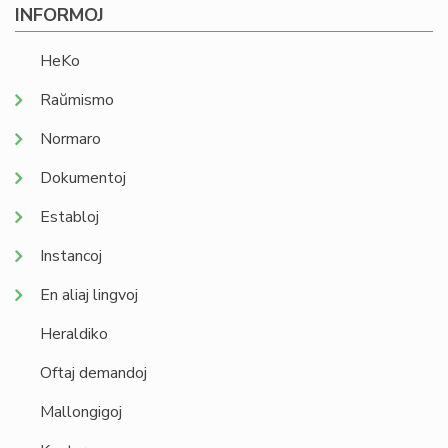
INFORMOJ
HeKo
Raŭmismo
Normaro
Dokumentoj
Establoj
Instancoj
En aliaj lingvoj
Heraldiko
Oftaj demandoj
Mallongigoj