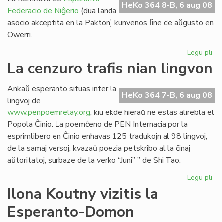
HeKo 364 8-B, 6 aug 08
Federacio de Niĝerio
(dua landa
asocio akceptita en la Pakton) kunvenos ﬁne de aŭgusto en
Owerri.
Legu pli
pri
EF
La cenzuro trafis nian lingvon
Ko
ku
Ankaŭ esperanto situas inter la
mo
HeKo 364 7-B, 6 aug 08
lingvoj de
www.penpoemrelay.org
, kiu ekde hieraŭ ne estas alirebla el
Popola Ĉinio. La poemĉeno de PEN Internacia por la
esprimlibero en Ĉinio enhavas 125 tradukojn al 98 lingvoj,
de la samaj versoj, kvazaŭ poezia petskribo al la ĉinaj
aŭtoritatoj, surbaze de la verko “Juni” ” de Shi Tao.
Legu pli
pri
La
Ilona Koutny vizitis la
ce
Esperanto-Domon
tra
ni