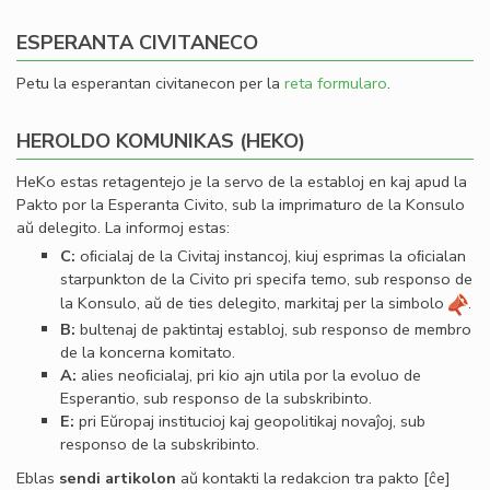
ESPERANTA CIVITANECO
Petu la esperantan civitanecon per la
reta formularo
.
HEROLDO KOMUNIKAS (HEKO)
HeKo estas retagentejo je la servo de la establoj en kaj apud la
Pakto por la Esperanta Civito, sub la imprimaturo de la Konsulo
aŭ delegito. La informoj estas:
C:
oﬁcialaj de la Civitaj instancoj, kiuj esprimas la oﬁcialan
starpunkton de la Civito pri specifa temo, sub responso de
la Konsulo, aŭ de ties delegito, markitaj per la simbolo
.
B:
bultenaj de paktintaj establoj, sub responso de membro
de la koncerna komitato.
A:
alies neoﬁcialaj, pri kio ajn utila por la evoluo de
Esperantio, sub responso de la subskribinto.
E:
pri Eŭropaj institucioj kaj geopolitikaj novaĵoj, sub
responso de la subskribinto.
Eblas
sendi
artikolon
aŭ kontakti la redakcion tra
pakto
[ĉe]