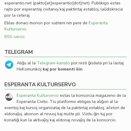
esperantio
.
net
(pakto[at]esperantio[dot]net)
. Publikigo estas
rajto por esperantaj civitanoj kaj paktintaj establoj, laŭdiskrecia
por la ceteraj.
Eblas donaci monon por subteni nin pere de
Esperanta
Kulturservo
.
RSS-servo
TELEGRAM
Aliĝu al la
Telegram-kanalo
por resti ĝisdata pri la lastaj
HeKomunikoj
kaj por komenti ilin
.
ESPERANTA KULTURSERVO
Esperanta Kulturservo
estas la konsorcia magazeno de la
Esperanta Civito. Tiu platformo ebligas la aliĝon al la
eventoj kaj kursoj organizataj de la paktintaj establoj, aĉeton de
eldonaĵoj, abonon al revuoj kaj multe pli. Vizitu ĝin tuj por
konatiĝi kun la aktivaĵoj kaj eldonaj novaĵoj de la konsorcio.