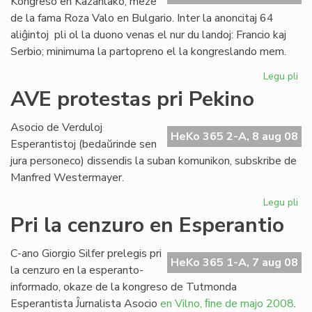
Kongreso en Kazanlako, meze
de la fama Roza Valo en Bulgario. Inter la anoncitaj 64
aliĝintoj pli ol la duono venas el nur du landoj: Francio kaj
Serbio; minimuma la partopreno el la kongreslando mem.
Legu pli
pri
Ek
AVE protestas pri Pekino
la
SA
Asocio de Verduloj
Ko
HeKo 365 2-A, 8 aug 08
Esperantistoj (bedaŭrinde sen
en
jura personeco) dissendis la suban komunikon, subskribe de
Bul
Manfred Westermayer.
Legu pli
pri
AV
Pri la cenzuro en Esperantio
pr
pri
C-ano Giorgio Silfer prelegis pri
Pe
HeKo 365 1-A, 7 aug 08
la cenzuro en la esperanto-
informado, okaze de la kongreso de Tutmonda
Esperantista Ĵurnalista Asocio
en Vilno, ﬁne de majo 2008
.