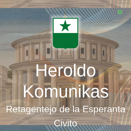
Skip
to
main
content
Heroldo
Komunikas
Retagentejo de la Esperanta
Civito