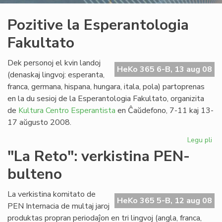
Pozitive la Esperantologia
Fakultato
Dek personoj el kvin landoj
HeKo 365 6-B, 13 aug 08
(denaskaj lingvoj: esperanta,
franca, germana, hispana, hungara, itala, pola) partoprenas
en la du sesioj de la Esperantologia Fakultato, organizita
de
Kultura Centro Esperantista
en Ĉaŭdefono, 7-11 kaj 13-
17 aŭgusto 2008.
Legu pli
pri
Poz
"La Reto": verkistina PEN-
la
bulteno
Es
Fak
La verkistina komitato de
HeKo 365 5-B, 12 aug 08
PEN Internacia de multaj jaroj
produktas propran periodaĵon en tri lingvoj (angla, franca,