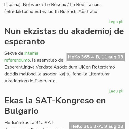
hispana): Network / Le Réseau / La Red. La nuna
ĉefredaktorino estas Judith Buckrich, Aŭstralio.
Legu pli
pri
"L
Nun ekzistas du akademioj de
Ret
esperanto
ver
PE
bu
Sekve de
interna
HeKo 365 4-B, 11 aug 08
referendumo
, la asembleo de
Esperantlingva Verkista Asocio dum UK en Roterdamo
decidis malfondi la asocion, kaj tuj fondi la Literaturan
Akademion de Esperanto.
Legu pli
pri
Nu
Ekas la SAT-Kongreso en
ekz
Bulgario
du
ak
de
Hodiaŭ ekas la 81a SAT-
HeKo 365 3-A, 9 aug 08
es