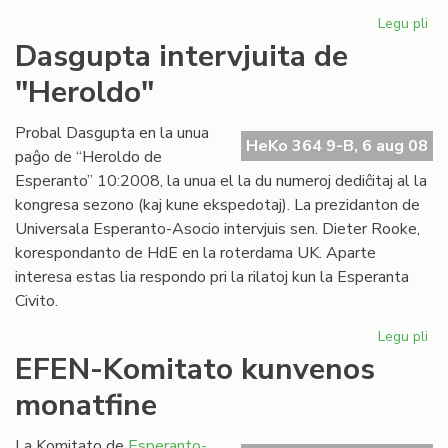
Legu pli
pri
Pri
Dasgupta intervjuita de
la
"Heroldo"
ce
en
Es
Probal Dasgupta en la unua
HeKo 364 9-B, 6 aug 08
paĝo de “Heroldo de
Esperanto” 10:2008, la unua el la du numeroj dediĉitaj al la
kongresa sezono (kaj kune ekspedotaj). La prezidanton de
Universala Esperanto-Asocio intervjuis sen. Dieter Rooke,
korespondanto de HdE en la roterdama UK. Aparte
interesa estas lia respondo pri la rilatoj kun la Esperanta
Civito.
Legu pli
pri
Da
EFEN-Komitato kunvenos
int
monatfine
de
"H
La Komitato de
Esperanto-