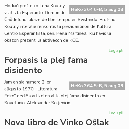
lin
Hodiaŭ prof. d-ro Ilona Koutny
HeKo 364 6-B, 5 aug 08
vizitis la Esperanto-Domon de
Ĉaŭdefono, okaze de libertempo en Svislando. Prof-ino
Koutny interalie renkontis la prezidantinon de Kultura
Centro Esperantista, sen. Perla Martinelli, kiu havis la
okazon prezenti la aktivecon de KCE.
Legu pli
pri
Ilo
Forpasis la plej fama
Ko
disidento
vizi
la
Es
Jam en sia numero 2, en
HeKo 364 5-B, 5 aug 08
Do
aŭgusto 1970, “Literatura
Foiro” dediĉis artikolon al la plej fama disidento en
Sovetunio, Aleksander Solĵenicin.
Legu pli
pri
For
Nova libro de Vinko Oŝlak
la