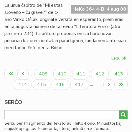
ple
La unua ĉapitro de “Mi estas
fa
HeKo 364 4-B, 4 aug 08
sloveno – ĉu grave?” de c-
dis
ano Vinko Oŝlak, originale verkita en esperanto, premieras
en la aŭgusta numero de la revuo “Literatura Foiro” (39a
jaro, n-ro 234). La aŭtoro proponas en sia libro novan
prinacian kaj priminoritatan paradigmon, fundamentante sian
meditadon ĉefe per la Biblio.
Legu pli
pri
No
Pagination
lib
Unua
Antaŭa
Paĝo
Paĝo
Paĝo
Paĝo
Aktual
409
410
411
412
413
…
de
paĝo
paĝo
paĝo
Vi
Paĝo
Paĝo
Paĝo
Paĝo
Next
Last
414
415
416
417
…
Oŝ
page
page
SERĈO
Serĉu per (fragmento de) teksto aŭ HeKo-kodo. Minuskloj kaj
majuskloj egalas. Esperantaj literoj ankaŭ en x-formato.