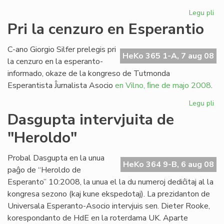
Legu pli
pri
AV
Pri la cenzuro en Esperantio
pr
pri
C-ano Giorgio Silfer prelegis pri
Pe
HeKo 365 1-A, 7 aug 08
la cenzuro en la esperanto-
informado, okaze de la kongreso de Tutmonda
Esperantista Ĵurnalista Asocio
en Vilno, ﬁne de majo 2008
.
Legu pli
pri
Pri
Dasgupta intervjuita de
la
"Heroldo"
ce
en
Es
Probal Dasgupta en la unua
HeKo 364 9-B, 6 aug 08
paĝo de “Heroldo de
Esperanto” 10:2008, la unua el la du numeroj dediĉitaj al la
kongresa sezono (kaj kune ekspedotaj). La prezidanton de
Universala Esperanto-Asocio intervjuis sen. Dieter Rooke,
korespondanto de HdE en la roterdama UK. Aparte