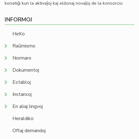
konatiĝi kun la aktivaĵoj kaj eldonaj novaĵoj de la konsorcio.
INFORMOJ
HeKo
Raŭmismo
Normaro
Dokumentoj
Establoj
Instancoj
En aliaj lingvoj
Heraldiko
Oftaj demandoj