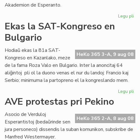
Akademion de Esperanto.
Legu pli
pri
Nu
Ekas la SAT-Kongreso en
ekz
Bulgario
du
ak
de
Hodiaŭ ekas la 81a SAT-
HeKo 365 3-A, 9 aug 08
es
Kongreso en Kazanlako, meze
de la fama Roza Valo en Bulgario. Inter la anoncitaj 64
aliĝintoj pli ol la duono venas el nur du landoj: Francio kaj
Serbio; minimuma la partopreno el la kongreslando mem.
Legu pli
pri
Ek
AVE protestas pri Pekino
la
SA
Asocio de Verduloj
Ko
HeKo 365 2-A, 8 aug 08
Esperantistoj (bedaŭrinde sen
en
jura personeco) dissendis la suban komunikon, subskribe de
Bul
Manfred Westermayer.