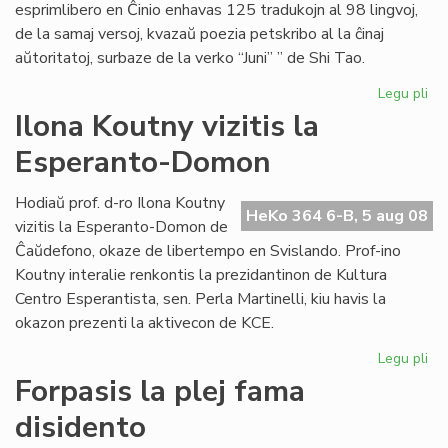
esprimlibero en Ĉinio enhavas 125 tradukojn al 98 lingvoj,
de la samaj versoj, kvazaŭ poezia petskribo al la ĉinaj
aŭtoritatoj, surbaze de la verko “Juni” ” de Shi Tao.
Legu pli
pri
La
Ilona Koutny vizitis la
ce
Esperanto-Domon
tra
ni
lin
Hodiaŭ prof. d-ro Ilona Koutny
HeKo 364 6-B, 5 aug 08
vizitis la Esperanto-Domon de
Ĉaŭdefono, okaze de libertempo en Svislando. Prof-ino
Koutny interalie renkontis la prezidantinon de Kultura
Centro Esperantista, sen. Perla Martinelli, kiu havis la
okazon prezenti la aktivecon de KCE.
Legu pli
pri
Ilo
Forpasis la plej fama
Ko
disidento
vizi
la