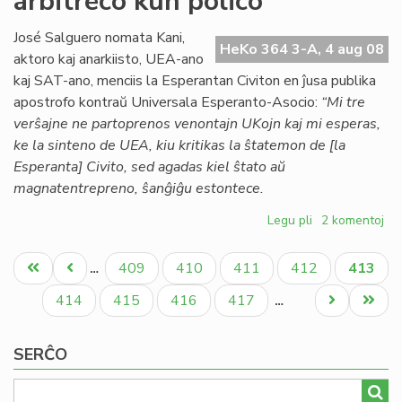
arbitreco kun polico
Vi
Oŝ
José Salguero nomata Kani,
HeKo 364 3-A, 4 aug 08
aktoro kaj anarkiisto, UEA-ano
kaj SAT-ano, menciis la Esperantan Civiton en ĵusa publika
apostrofo kontraŭ Universala Esperanto-Asocio:
“Mi tre
verŝajne ne partoprenos venontajn UKojn kaj mi esperas,
ke la sinteno de UEA, kiu kritikas la ŝtatemon de [la
Esperanta] Civito, sed agadas kiel ŝtato aŭ
magnatentrepreno, ŝanĝiĝu estontece.
Legu pli
pri
2 komentoj
Arbitracio
Pagination
sen
Unua
Antaŭa
Paĝo
Paĝo
Paĝo
Paĝo
Aktual
409
410
411
412
413
…
polico
paĝo
paĝo
paĝo
kaj
Paĝo
Paĝo
Paĝo
Paĝo
Next
Last
414
415
416
417
…
arbitreco
page
page
kun
SERĈO
polico