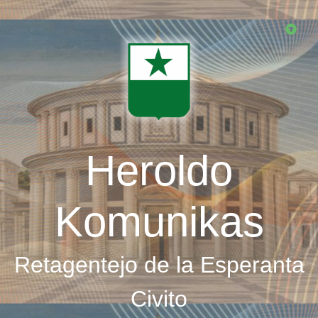
Skip
to
main
content
Heroldo
Komunikas
Retagentejo de la Esperanta
Civito