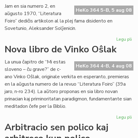
Es
Jam en sia numero 2, en
HeKo 364 5-B, 5 aug 08
Do
aŭgusto 1970, “Literatura
Foiro” dediĉis artikolon al la plej fama disidento en
Sovetunio, Aleksander Solĵenicin.
Legu pli
pri
For
Nova libro de Vinko Oŝlak
la
ple
La unua ĉapitro de “Mi estas
fa
HeKo 364 4-B, 4 aug 08
sloveno – ĉu grave?” de c-
dis
ano Vinko Oŝlak, originale verkita en esperanto, premieras
en la aŭgusta numero de la revuo “Literatura Foiro” (39a
jaro, n-ro 234). La aŭtoro proponas en sia libro novan
prinacian kaj priminoritatan paradigmon, fundamentante sian
meditadon ĉefe per la Biblio.
Legu pli
pri
No
Arbitracio sen polico kaj
lib
de