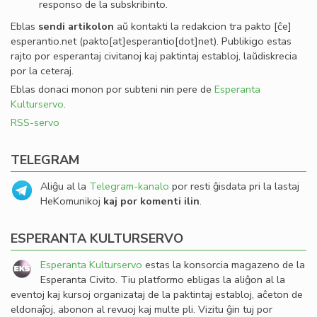
responso de la subskribinto.
Eblas
sendi
artikolon
aŭ kontakti la redakcion tra
pakto
[ĉe]
esperantio
.
net
(pakto[at]esperantio[dot]net)
. Publikigo estas
rajto por esperantaj civitanoj kaj paktintaj establoj, laŭdiskrecia
por la ceteraj.
Eblas donaci monon por subteni nin pere de
Esperanta
Kulturservo
.
RSS-servo
TELEGRAM
Aliĝu al la
Telegram-kanalo
por resti ĝisdata pri la lastaj
HeKomunikoj
kaj por komenti ilin
.
ESPERANTA KULTURSERVO
Esperanta Kulturservo
estas la konsorcia magazeno de la
Esperanta Civito. Tiu platformo ebligas la aliĝon al la
eventoj kaj kursoj organizataj de la paktintaj establoj, aĉeton de
eldonaĵoj, abonon al revuoj kaj multe pli. Vizitu ĝin tuj por