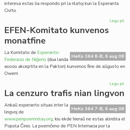
interesa estas lia respondo pri la rilatoj kun la Esperanta
Civito.
Legu pli
pri
Da
EFEN-Komitato kunvenos
int
monatfine
de
"H
La Komitato de
Esperanto-
HeKo 364 8-B, 6 aug 08
Federacio de Niĝerio
(dua landa
asocio akceptita en la Pakton) kunvenos ﬁne de aŭgusto en
Owerri.
Legu pli
pri
EF
La cenzuro trafis nian lingvon
Ko
ku
Ankaŭ esperanto situas inter la
mo
HeKo 364 7-B, 6 aug 08
lingvoj de
www.penpoemrelay.org
, kiu ekde hieraŭ ne estas alirebla el
Popola Ĉinio. La poemĉeno de PEN Internacia por la