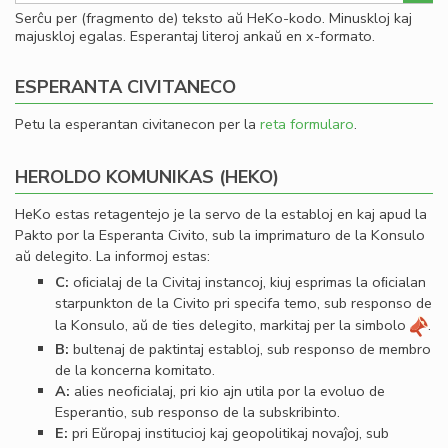
Serĉu per (fragmento de) teksto aŭ HeKo-kodo. Minuskloj kaj
majuskloj egalas. Esperantaj literoj ankaŭ en x-formato.
ESPERANTA CIVITANECO
Petu la esperantan civitanecon per la
reta formularo
.
HEROLDO KOMUNIKAS (HEKO)
HeKo estas retagentejo je la servo de la establoj en kaj apud la
Pakto por la Esperanta Civito, sub la imprimaturo de la Konsulo
aŭ delegito. La informoj estas:
C:
oﬁcialaj de la Civitaj instancoj, kiuj esprimas la oﬁcialan
starpunkton de la Civito pri specifa temo, sub responso de
la Konsulo, aŭ de ties delegito, markitaj per la simbolo
.
B:
bultenaj de paktintaj establoj, sub responso de membro
de la koncerna komitato.
A:
alies neoﬁcialaj, pri kio ajn utila por la evoluo de
Esperantio, sub responso de la subskribinto.
E:
pri Eŭropaj institucioj kaj geopolitikaj novaĵoj, sub