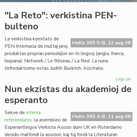
"La Reto": verkistina PEN-
bulteno
La verkistina komitato de
HeKo 365 5-B, 12 aug 08
PEN Internacia de multaj jaroj
produktas propran periodaĵon en tri lingvoj (angla, franca,
hispana): Network / Le Réseau / La Red. La nuna
ĉefredaktorino estas Judith Buckrich, Aŭstralio.
Legu pli
pri
"L
Nun ekzistas du akademioj de
Ret
esperanto
ver
PE
bu
Sekve de
interna
HeKo 365 4-B, 11 aug 08
referendumo
, la asembleo de
Esperantlingva Verkista Asocio dum UK en Roterdamo
decidis malfondi la asocion, kaj tuj fondi la Literaturan