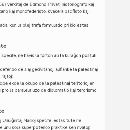
56) verkitaj de Edmond Privat, historiografo kaj
tano kaj mondfederisto, kvakera paciﬁsto kaj
a, kun la plej trafa formulado pri kio estas
nte
 specife, ne havis la forton aŭ la kuraĝon postuli
defendo de siaj gecivitanoj, aliﬂanke la palestinaj
rajtoj;
ipe ekde la okupo de la palestinaj teritorioj en
s pro la paralela uzo de diplomatio kaj terorismo,
te
 Unuiĝintaj Nacioj specife, estas tute ne
e unu sola superpotenco praktike sen rivaloj;