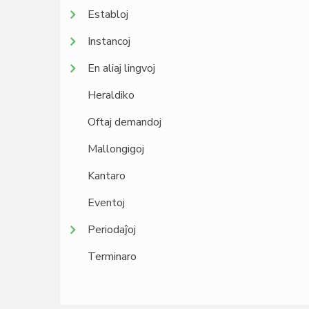
Establoj
Instancoj
En aliaj lingvoj
Heraldiko
Oftaj demandoj
Mallongigoj
Kantaro
Eventoj
Periodaĵoj
Terminaro