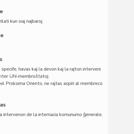
te
ati kun siaj najbaroj;
te
s
specife, havas kaj la devon kaj la rajton interveni
n inter UN-membroŝtatoj;
kiel Proksima Oriento, ne rajtas aspiri al membreco
as
i la intervenon de la internacia komunumo ĝenerale,