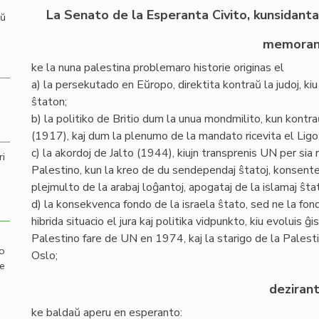
La Senato de la Esperanta Civito, kunsidant
aŭ
memoran
ke la nuna palestina problemaro historie originas el
a) la persekutado en Eŭropo, direktita kontraŭ la judoj, kiu
ŝtaton;
b) la politiko de Britio dum la unua mondmilito, kun kontraŭ
(1917), kaj dum la plenumo de la mandato ricevita el Ligo
c) la akordoj de Jalto (1944), kiujn transprenis UN per sia 
ri
Palestino, kun la kreo de du sendependaj ŝtatoj, konsent
plejmulto de la arabaj loĝantoj, apogataj de la islamaj ŝtat
d) la konsekvenca fondo de la israela ŝtato, sed ne la fond
hibrida situacio el jura kaj politika vidpunkto, kiu evoluis ĝ
Palestino fare de UN en 1974, kaj la starigo de la Palest
mo
Oslo;
de
deziran
ke baldaŭ aperu en esperanto: