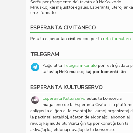
Serĉu per (fragmento de) teksto aŭ HeKo-kodo.
Minuskloj kaj majuskloj egalas. Esperantaj literoj ank
en x-formato.
ESPERANTA CIVITANECO
Petu la esperantan civitanecon per la
reta formularo
.
TELEGRAM
Aliĝu al la
Telegram-kanalo
por resti ĝisdata p
la lastaj HeKomunikoj
kaj por komenti ilin
.
ESPERANTA KULTURSERVO
Esperanta Kulturservo
estas la konsorcia
magazeno de la Esperanta Civito. Tiu platfor
ebligas la aliĝon al la eventoj kaj kursoj organizataj 
la paktintaj establoj, aĉeton de eldonaĵoj, abonon al
revuoj kaj multe pli. Vizitu ĝin tuj por konatiĝi kun la
aktivaĵoj kaj eldonaj novaĵoj de la konsorcio.