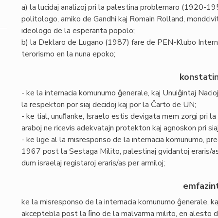
a) la lucidaj analizoj pri la palestina problemaro (1920-19
politologo, amiko de Gandhi kaj Romain Rolland, mondcivi
ideologo de la esperanta popolo;
b) la Deklaro de Lugano (1987) fare de PEN-Klubo Internaci
terorismo en la nuna epoko;
konstati
- ke la internacia komunumo ĝenerale, kaj Unuiĝintaj Nacioj
la respekton por siaj decidoj kaj por la Ĉarto de UN;
- ke tial, unuﬂanke, Israelo estis devigata mem zorgi pri la 
araboj ne ricevis adekvatajn protekton kaj agnoskon pri siaj 
- ke lige al la misresponso de la internacia komunumo, prec
1967 post la Sestaga Milito, palestinaj gvidantoj eraris/a
dum israelaj registaroj eraris/as per armiloj;
emfazin
ke la misresponso de la internacia komunumo ĝenerale, kaj
akceptebla post la ﬁno de la malvarma milito, en alesto d