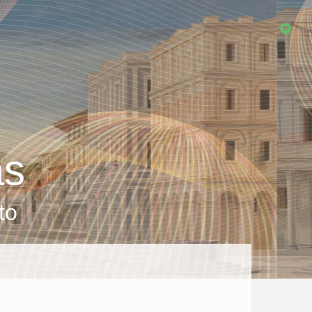
as
to