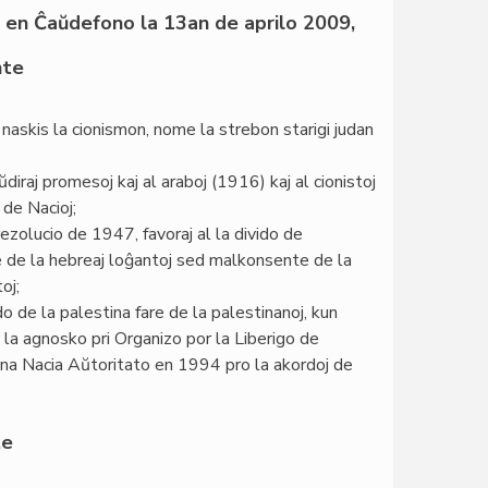
a en Ĉaŭdefono la 13an de aprilo 2009,
te
 naskis la cionismon, nome la strebon starigi judan
diraj promesoj kaj al araboj (1916) kaj al cionistoj
 de Nacioj;
rezolucio de 1947, favoraj al la divido de
e de la hebreaj loĝantoj sed malkonsente de la
oj;
o de la palestina fare de la palestinanoj, kun
is la agnosko pri Organizo por la Liberigo de
ina Nacia Aŭtoritato en 1994 pro la akordoj de
te