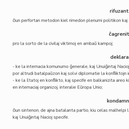
rifuzan
ĉiun perfortan metodon kiel rimedon plenumi politikon kaj ril
ĉagreni
pro la sorto de la civilaj viktimoj en ambaŭ kampoj;
deklara
- ke la internacia komunumo ĝenerale, kaj Unuiĝintaj Nacioj 
por altrudi batalpaŭzon kaj solvi diplomatie la konﬂiktoj
- ke la ŝtatoj en konﬂikto, kaj specife en balkanizita areo 
en internaciaj organizoj, interalie Eŭropa Unio;
kondamn
ĉiun sintenon, de ajna batalanta partio, kiu celas malhelp
kaj Unuiĝintaj Nacioj specife.