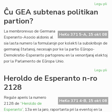
Legu pli
pri
Ril
Ĉu GEA subtenas politikan
int
partion?
UK
kaj
tea
La membrorevuo de Germana
HeKo 371 5-A, 15 okt 08
Esperanto-Asocio aldonis al
sia lasta numero la formularojn por kolekti la subskribojn de
germanaj ŝtatanoj, necesajn por ke la partio Eŭropo-
Demokratio-Esperanto partoprenu en la venontjaraj elektoj
por la Parlamento de Eŭropa Unio.
Legu pli
pri
Ĉu
Heroldo de Esperanto n-ro
GE
2128
su
pol
par
Regule aperis la numero
HeKo 371 4-B, 15 okt 08
2128 de
“Heroldo de
Esperanto”,
13a en la jaro, raportanta pri la eventoj en la