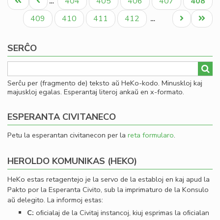
Unua
Antaŭa
Paĝo
Paĝo
Paĝo
Paĝo
Aktual
404
405
406
407
408
…
de
paĝo
paĝo
paĝo
la
Paĝo
Paĝo
Paĝo
Paĝo
Next
Last
409
410
411
412
…
Es
page
page
Bib
SERĈO
Serĉu per (fragmento de) teksto aŭ HeKo-kodo. Minuskloj kaj
majuskloj egalas. Esperantaj literoj ankaŭ en x-formato.
ESPERANTA CIVITANECO
Petu la esperantan civitanecon per la
reta formularo
.
HEROLDO KOMUNIKAS (HEKO)
HeKo estas retagentejo je la servo de la establoj en kaj apud la
Pakto por la Esperanta Civito, sub la imprimaturo de la Konsulo
aŭ delegito. La informoj estas:
C:
oﬁcialaj de la Civitaj instancoj, kiuj esprimas la oﬁcialan