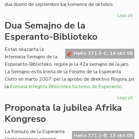
dua duono de septembro kaj komence de oktobro.
Legu pli
pri
He
Dua Semajno de la
de
Esperanto-Biblioteko
Es
n-
ro
Estas okazanta la
HeKo 371 3-C, 14 okt 08
21
Internacia Semajno de la
Esperanto-Biblioteko, regule je la 42a semajno de la jaro.
La Semajno estis kreita de la Forumo de la Esperanta
Civito en marto 2007, per la aprobo de direktivo Rogora, pri
la
Komuna Integrita Biblioteka Sistemo de Esperantio
.
Legu pli
pri
Du
Proponata la jubilea Afrika
Se
Kongreso
de
la
Es
La Konsulo de la Esperanta
HeKo 371 2-B, 13 okt 08
Bib