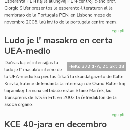
Esperanta PEN kaj la alilingvaj PEN-centroj, c-ano prof.
Giorgio Silfer prezentos la esperanto-literaturon al la
membraro de la Portugala PEN, en Lisbono meze de
novembro 2008, laŭ invito de la portugala centro mem.
Legu pli
pri
Pr
Ludo je l' masakro en certa
pri
UEA-medio
nia
lit
en
Daŭras kaj eĉ intensiĝas la
HeKo 372 1-A, 21 okt 08
Li
ludo je l” masakro interne de
la UEA-medio kiu pivotas ĉirkaŭ la skandalgazeto de Kalle
Kniivilä, kutime defendanta la interesojn de Osmo Buller kaj
liaj amikoj. La nuna celtabulo estas Stano Marĉek, kiu
transprenis de István Ertl en 2002 la ĉefredakton de la
asocia organo.
Legu pli
pri
Lu
KCE 40-jara en decembro
je