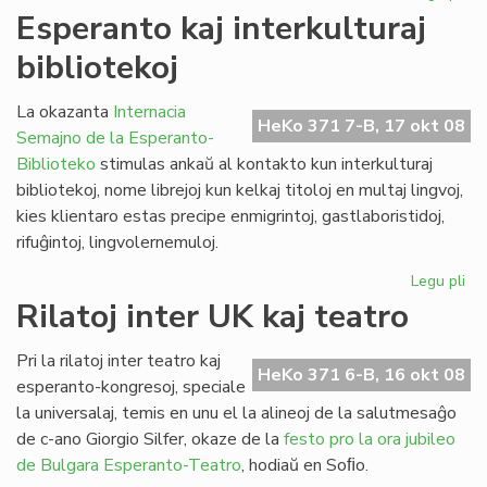
La
Esperanto kaj interkulturaj
kul
bibliotekoj
de
Gor
inv
La okazanta
Internacia
HeKo 371 7-B, 17 okt 08
Semajno de la Esperanto-
Biblioteko
stimulas ankaŭ al kontakto kun interkulturaj
bibliotekoj, nome librejoj kun kelkaj titoloj en multaj lingvoj,
kies klientaro estas precipe enmigrintoj, gastlaboristidoj,
rifuĝintoj, lingvolernemuloj.
Legu pli
pri
Es
Rilatoj inter UK kaj teatro
kaj
int
Pri la rilatoj inter teatro kaj
bib
HeKo 371 6-B, 16 okt 08
esperanto-kongresoj, speciale
la universalaj, temis en unu el la alineoj de la salutmesaĝo
de c-ano Giorgio Silfer, okaze de la
festo pro la ora jubileo
de Bulgara Esperanto-Teatro
, hodiaŭ en Soﬁo.