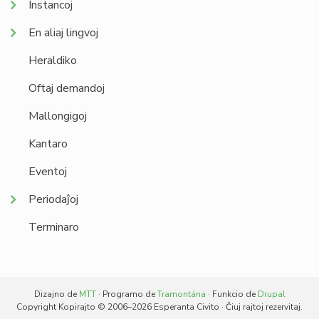
Instancoj
En aliaj lingvoj
Heraldiko
Oftaj demandoj
Mallongigoj
Kantaro
Eventoj
Periodaĵoj
Terminaro
Dizajno de
MTT
· Programo de
Tramontána
· Funkcio de
Drupal
Copyright Kopirajto © 2006–2026 Esperanta Civito · Ĉiuj rajtoj rezervitaj.