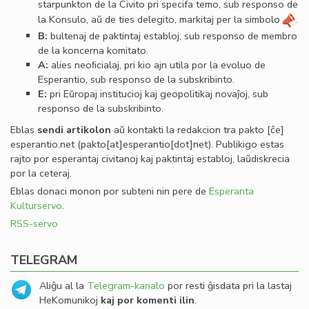
starpunkton de la Civito pri specifa temo, sub responso de
la Konsulo, aŭ de ties delegito, markitaj per la simbolo
.
B:
bultenaj de paktintaj establoj, sub responso de membro
de la koncerna komitato.
A:
alies neoﬁcialaj, pri kio ajn utila por la evoluo de
Esperantio, sub responso de la subskribinto.
E:
pri Eŭropaj institucioj kaj geopolitikaj novaĵoj, sub
responso de la subskribinto.
Eblas
sendi
artikolon
aŭ kontakti la redakcion tra
pakto
[ĉe]
esperantio
.
net
(pakto[at]esperantio[dot]net)
. Publikigo estas
rajto por esperantaj civitanoj kaj paktintaj establoj, laŭdiskrecia
por la ceteraj.
Eblas donaci monon por subteni nin pere de
Esperanta
Kulturservo
.
RSS-servo
TELEGRAM
Aliĝu al la
Telegram-kanalo
por resti ĝisdata pri la lastaj
HeKomunikoj
kaj por komenti ilin
.