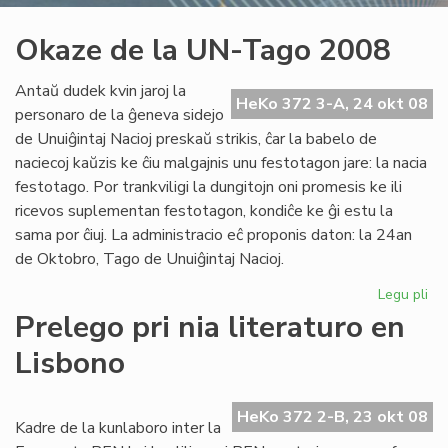
Okaze de la UN-Tago 2008
Antaŭ dudek kvin jaroj la
HeKo 372 3-A, 24 okt 08
personaro de la ĝeneva sidejo
de Unuiĝintaj Nacioj preskaŭ strikis, ĉar la babelo de
naciecoj kaŭzis ke ĉiu malgajnis unu festotagon jare: la nacia
festotago. Por trankviligi la dungitojn oni promesis ke ili
ricevos suplementan festotagon, kondiĉe ke ĝi estu la
sama por ĉiuj. La administracio eĉ proponis daton: la 24an
de Oktobro, Tago de Unuiĝintaj Nacioj.
Legu pli
pri
Ok
Prelego pri nia literaturo en
de
Lisbono
la
UN
Ta
HeKo 372 2-B, 23 okt 08
20
Kadre de la kunlaboro inter la