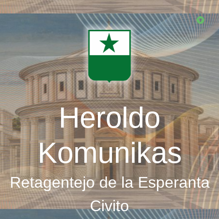
Skip
to
main
content
Heroldo
Komunikas
Retagentejo de la Esperanta
Civito