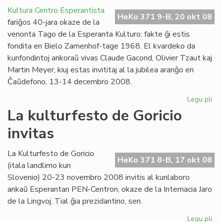
l'
Kultura Centro Esperantista
ma
HeKo 371 9-B, 20 okt 08
fariĝos 40-jara okaze de la
en
venonta Tago de la Esperanta Kulturo: fakte ĝi estis
cer
fondita en Bielo Zamenhof-tage 1968. El kvardeko da
UE
kunfondintoj ankoraŭ vivas Claude Gacond, Olivier Tzaut kaj
me
Martin Meyer, kiuj estas invititaj al la jubilea aranĝo en
Ĉaŭdefono, 13-14 decembro 2008.
Legu pli
pri
KC
La kulturfesto de Goricio
40
invitas
jar
en
de
La Kulturfesto de Goricio
HeKo 371 8-B, 17 okt 08
(itala landlimo kun
Slovenio) 20-23 novembro 2008 invitis al kunlaboro
ankaŭ Esperantan PEN-Centron, okaze de la Internacia Jaro
de la Lingvoj. Tial ĝia prezidantino, sen.
Legu pli
pri