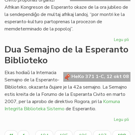
Civito proponas organizi
Afrikan Kongreson de Esperanto okaze de la ora jubileo de
la sendependiĝo de multaj afrikaj landoj, “por montri ke la
esperanto-kulturo partoprenas la procezon de
memdeterminado de la popoloj”.
Legu pli
pri
Pr
Dua Semajno de la Esperanto
la
Biblioteko
jub
Afr
Ko
Ekas hodiaŭ la Internacia
HeKo 371 1-C, 12 okt 08
Semajno de la Esperanto-
Biblioteko, okazanta ĉiujare je la 42a semajno. La Semajno
estis kreita de la Forumo de la Esperanta Civito en marto
2007, per la aprobo de direktivo Rogora, pri la
Komuna
Integrita Biblioteka Sistemo
de Esperantio.
Legu pli
pri
Du
Pagination
Se