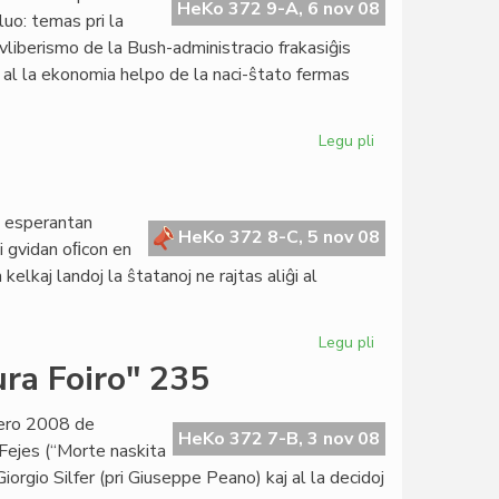
numero
HeKo 372 9-A, 6 nov 08
luo: temas pri la
2129
ovliberismo de la Bush-administracio frakasiĝis
o al la ekonomia helpo de la naci-ŝtato fermas
Legu pli
pri
La
fino
de
a esperantan
la
HeKo 372 8-C, 5 nov 08
ti gvidan oﬁcon en
Bush-
kelkaj landoj la ŝtatanoj ne rajtas aliĝi al
epoko
Legu pli
pri
Membri
ura Foiro" 235
aliloke
eblas
umero 2008 de
HeKo 372 7-B, 3 nov 08
 Fejes (“Morte naskita
orgio Silfer (pri Giuseppe Peano) kaj al la decidoj