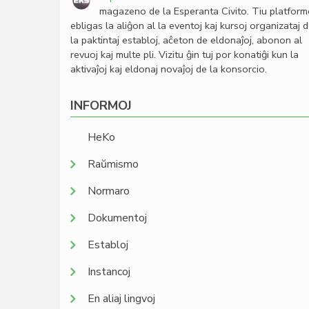
magazeno de la Esperanta Civito. Tiu platfor
ebligas la aliĝon al la eventoj kaj kursoj organizataj 
la paktintaj establoj, aĉeton de eldonaĵoj, abonon al
revuoj kaj multe pli. Vizitu ĝin tuj por konatiĝi kun la
aktivaĵoj kaj eldonaj novaĵoj de la konsorcio.
INFORMOJ
HeKo
Raŭmismo
Normaro
Dokumentoj
Establoj
Instancoj
En aliaj lingvoj