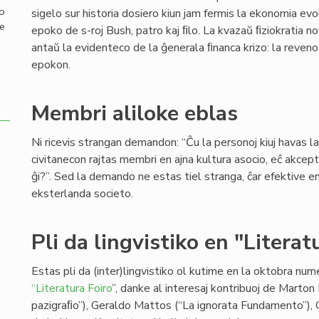
mo
sigelo sur historia dosiero kiun jam fermis la ekonomia evo
de
epoko de s-roj Bush, patro kaj ﬁlo. La kvazaŭ ﬁziokratia n
antaŭ la evidenteco de la ĝenerala ﬁnanca krizo: la reven
epokon.
Membri aliloke eblas
Ni ricevis strangan demandon: “Ĉu la personoj kiuj havas l
civitanecon rajtas membri en ajna kultura asocio, eĉ akcep
ĝi?”. Sed la demando ne estas tiel stranga, ĉar efektive en 
eksterlanda societo.
Pli da lingvistiko en "Literat
Estas pli da (inter)lingvistiko ol kutime en la oktobra n
“Literatura Foiro
”, danke al interesaj kontribuoj de Marton
pazigraﬁo”), Geraldo Mattos (“La ignorata Fundamento”), Gi