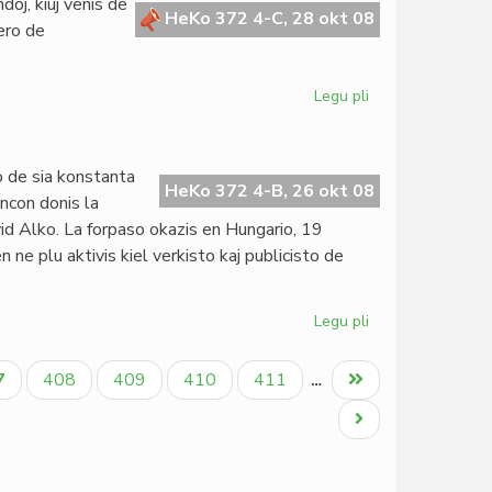
oj, kiuj venis de
Schneller
HeKo 372 4-C, 28 okt 08
ero de
Legu pli
pri
Burundio
estas
parto
o de sia konstanta
de
HeKo 372 4-B, 26 okt 08
ncon donis la
Rundlingvio
avid Alko. La forpaso okazis en Hungario, 19
e plu aktivis kiel verkisto kaj publicisto de
Legu pli
pri
Mortis
Bernard
tuala
Paĝo
Paĝo
Paĝo
Paĝo
Last
7
408
409
410
411
…
Golden
ĝo
page
Next
page