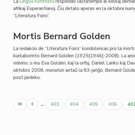
La
Lingva Komitato
respondis lastatempe al kelkaj demand
afrikaj Esperantianoj. Ĉiu detalo aperas en la oktobra num
“Literatura Foiro”.
Mortis Bernard Golden
La redakcio de “Literatura Foiro” kondolencas pro la mort
kunlaborinto Bernard Golden (1925[1946]-2008). La ano
vidvino, s-ino Eva Golden, kaj la orfoj, Daniel Lariko kaj D
oktobro 2008, monaton antaŭ la 83-jariĝo. Bernard Golden n
post jardeko.
Pagination
Unua
Antaŭa
Paĝo
Paĝo
Paĝo
Paĝo
Ak
403
404
405
406
40
…
paĝo
paĝo
pa