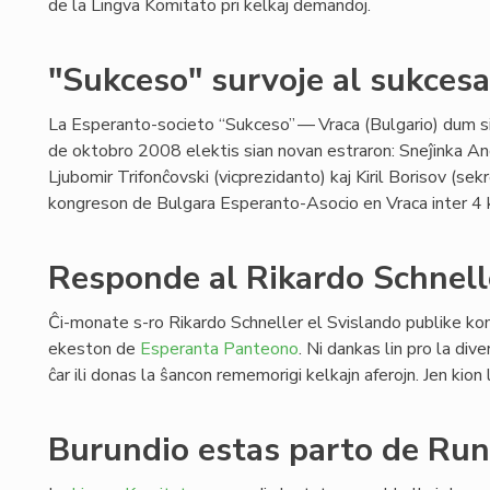
de la Lingva Komitato pri kelkaj demandoj.
"Sukceso" survoje al sukces
La Esperanto-societo “Sukceso” — Vraca (Bulgario) dum si
de oktobro 2008 elektis sian novan estraron: Sneĵinka An
Ljubomir Trifonĉovski (vicprezidanto) kaj Kiril Borisov (sek
kongreson de Bulgara Esperanto-Asocio en Vraca inter 4
Responde al Rikardo Schnell
Ĉi-monate s-ro Rikardo Schneller el Svislando publike kom
ekeston de
Esperanta Panteono
. Ni dankas lin pro la div
ĉar ili donas la ŝancon rememorigi kelkajn aferojn. Jen kion
Burundio estas parto de Run