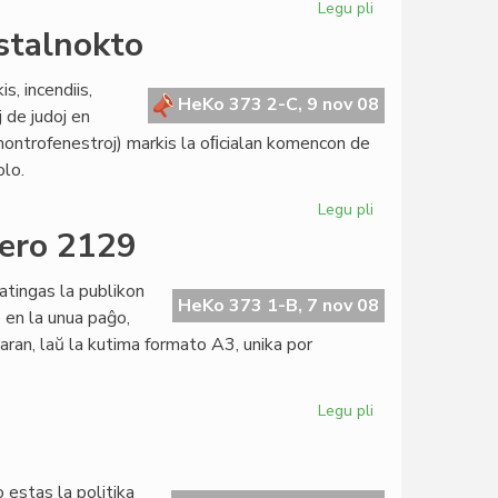
Legu pli
pri
Olivier
istalnokto
Tzaut
kaj
s, incendiis,
Cesco
HeKo 373 2-C, 9 nov 08
j de judoj en
Reale
 montrofenestroj) markis la oﬁcialan komencon de
por
olo.
KCE
Legu pli
pri
Poemo
ero 2129
de
Leen
tingas la publikon
Deij
HeKo 373 1-B, 7 nov 08
e en la unua paĝo,
pri
varan, laŭ la kutima formato A3, unika por
la
kristalnokto
Legu pli
pri
"Heroldo
de
Esperanto"
estas la politika