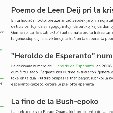
Poemo de Leen Deij pri la kr
,
En la hodiaŭa nokto, precize antaŭ sepdek jaroj, nazioj ataki
detruis centojn da sinagogoj, milojn da butikoj kaj da domo
por
Germanio. La “kristalnokto” (tiel nomata pro la frakasitaj
la genocidoj, kiuj faris viktimojn ankaŭ en la esperanta pop
a
"Heroldo de Esperanto" num
La dekkvara numero de “
Heroldo de Esperanto”
en 2008 a
dum ĉi tiuj tagoj, ﬂegante kiel kutime aktualecon: ĝeneral
loke en la dua. Kulturo okupas la trian paĝon, rubrikoj la k
ri
esperanto-gazeto, cetere la plej ofte aperanta.
La fino de la Bush-epoko
La elekto de s-ro Barack Obama kiel prezidento de Usono 