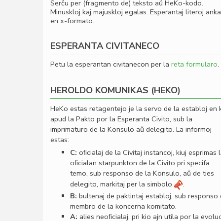
Serĉu per (fragmento de) teksto aŭ HeKo-kodo.
Minuskloj kaj majuskloj egalas. Esperantaj literoj ank
en x-formato.
ESPERANTA CIVITANECO
Petu la esperantan civitanecon per la
reta formularo
.
HEROLDO KOMUNIKAS (HEKO)
HeKo estas retagentejo je la servo de la establoj en 
apud la Pakto por la Esperanta Civito, sub la
imprimaturo de la Konsulo aŭ delegito. La informoj
estas:
C:
oﬁcialaj de la Civitaj instancoj, kiuj esprimas 
oﬁcialan starpunkton de la Civito pri specifa
temo, sub responso de la Konsulo, aŭ de ties
delegito, markitaj per la simbolo
.
B:
bultenaj de paktintaj establoj, sub responso
membro de la koncerna komitato.
A:
alies neoﬁcialaj, pri kio ajn utila por la evolu