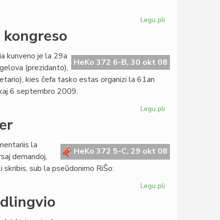
Legu pli
pri
Pli
a kongreso
da
lingvistiko
a kunveno je la 29a
en
HeKo 372 6-B, 30 okt 08
gelova (prezidanto),
"Literatura
retario), kies ĉefa tasko estas organizi la 61an
Foiro"
 kaj 6 septembro 2009.
235
Legu pli
pri
"Sukceso"
er
survoje
al
entariis la
sukcesa
HeKo 372 5-C, 29 okt 08
ersaj demandoj,
kongreso
 li skribis, sub la pseŭdonimo RiŜo:
Legu pli
pri
Responde
dlingvio
al
Rikardo