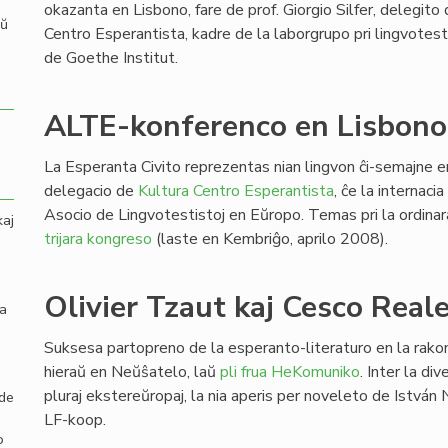
okazanta en Lisbono, fare de prof. Giorgio Silfer, delegito
aŭ
Centro Esperantista, kadre de la laborgrupo pri lingvotesta
de Goethe Institut.
ALTE-konferenco en Lisbono
La Esperanta Civito reprezentas nian lingvon ĉi-semajne e
delegacio de
Kultura Centro Esperantista
, ĉe la internaci
Asocio de Lingvotestistoj en Eŭropo. Temas pri la ordinara
kaj
trijara kongreso
(laste en Kembriĝo, aprilo 2008).
Olivier Tzaut kaj Cesco Real
la
Suksesa partopreno de la esperanto-literaturo en la rako
hieraŭ en Neŭŝatelo, laŭ
pli frua HeKomuniko
. Inter la div
pluraj ekstereŭropaj, la nia aperis per noveleto de István
 de
LF-koop.
o