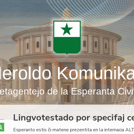
eroldo Komunik
etagentejo de la Esperanta Civi
Lingvotestado por specifaj c
Esperanto estis ĉi-matene prezentita en la internacia A