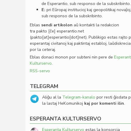
de Esperantio, sub responso de la subskribinto.
E:
pri Eŭropaj institucioj kaj geopolitikaj novaĵoj
sub responso de la subskribinto.
Eblas
sendi
artikolon
aŭ kontakti la redakcion
tra
pakto
[ĉe]
esperantio
.
net
(pakto[at]esperantio[dot]net)
. Publikigo estas rajto 
esperantaj civitanoj kaj paktintaj establoj, laŭdiskrecia
por la ceteraj.
Eblas donaci monon por subteni nin pere de
Esperant
Kulturservo
.
RSS-servo
TELEGRAM
Aliĝu al la
Telegram-kanalo
por resti ĝisdata p
la lastaj HeKomunikoj
kaj por komenti ilin
.
ESPERANTA KULTURSERVO
Esperanta Kulturservo
estas la konsorcia