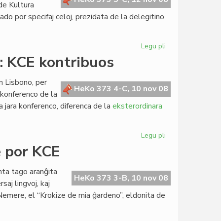
 de Kultura
do por specifaj celoj, prezidata de la delegitino
Legu pli
pri
Lingvotestado
: KCE kontribuos
por
specifaj
n Lisbono, per
celoj
HeKo 373 4-C, 10 nov 08
a konferenco de la
 jara konferenco, diferenca de la
eksterordinara
Legu pli
pri
ALTE-
e por KCE
konferenco
en
nta tago aranĝita
Lisbono:
HeKo 373 3-B, 10 nov 08
ersaj lingvoj, kaj
KCE
 Nemere, el “Krokize de mia ĝardeno”, eldonita de
kontribuos