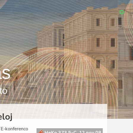
as
to
eloj
LTE-konferenco
HeKo 373 5-C, 12 nov 08