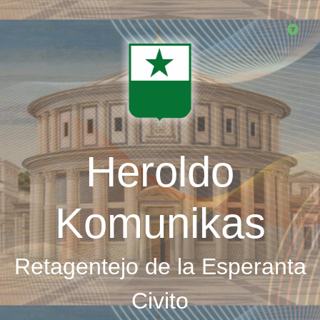
Skip
to
main
content
Heroldo
Komunikas
Retagentejo de la Esperanta
Civito