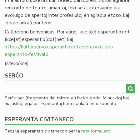
Plia aktoro koketas kun la ideo partopreni. Estos agrabla
renkonto de teatro-amantoj, fokuse al interŝanĝo kaj
evoluigo de spertoj inter profesiuloj en agrabla etoso, kaj
ideale ankaŭ por lerni.
Ĉaŭdefono bonvenigas. Por aliĝoj:
kce
[ĉe]
esperantio
.
net
(kce[at]esperantio[dot]net)
kaj
https://kulturservo.esperantio.net/evento/kultura-
esperanto-festivalo
(stelo/kce)
SERĈO
Serĉu per (fragmento de) teksto aŭ HeKo-kodo. Minuskloj kaj
majuskloj egalas. Esperantaj literoj ankaŭ en x-formato.
ESPERANTA CIVITANECO
Petu la esperantan civitanecon per la
reta formularo
.