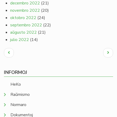
decembro 2022
(21)
novembro 2022
(20)
oktobro 2022
(24)
septembro 2022
(22)
aŭgusto 2022
(21)
julio 2022
(14)
Pagination
Antaŭa
Next
paĝo
page
INFORMOJ
HeKo
Raŭmismo
Normaro
Dokumentoj