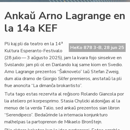
Ankaŭ Arno Lagrange en
la 14a KEF
a
Pli kaj pli da teatro en la 14
HeKo 878 3-B, 28 jun 25
Kultura Esperanto-Festivalo
(28 julio — 3 aŭgusto 2025), jam la kvara fojo sinsekve en
Svislando: jam pli ol en Danlando kaj same kiom en Svedio.
Arno Lagrange prezentos “Ŝaknovelo” laŭ Stefan Zweig,
dum alia dramo de Giorgio Silfer premieros, anstataŭ la pli
frue anoncita “La dimanĉa brokantisto”.
Tuta tago estas rezervita al reĝisoro Rolando Giancola por
lia ateliero pri korpesprimo. Stasia Chylicki aldoniĝas al la
menuo de la verda Talio, sed ankaŭ prezentos sian libron
“Serendipeco”. Bedaŭrinde la internacia konjunkturo
malhelpas la partoprenon de Mikaelo Bronŝtejn.