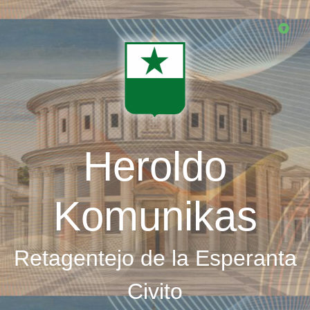
Skip
to
main
content
Heroldo
Komunikas
Retagentejo de la Esperanta
Civito