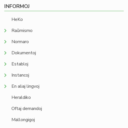
INFORMOJ
HeKo
Raŭmismo
Normaro
Dokumentoj
Establoj
Instancoj
En aliaj lingvoj
Heraldiko
Oftaj demandoj
Mallongigoj