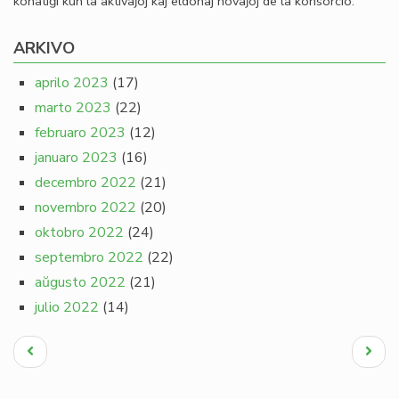
konatiĝi kun la aktivaĵoj kaj eldonaj novaĵoj de la konsorcio.
ARKIVO
aprilo 2023
(17)
marto 2023
(22)
februaro 2023
(12)
januaro 2023
(16)
decembro 2022
(21)
novembro 2022
(20)
oktobro 2022
(24)
septembro 2022
(22)
aŭgusto 2022
(21)
julio 2022
(14)
Pagination
Antaŭa
Next
paĝo
page