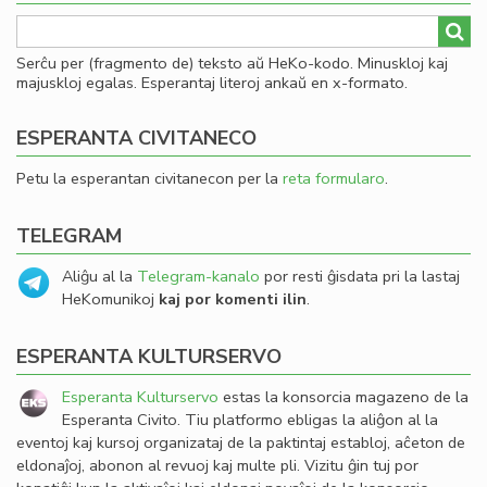
Serĉu per (fragmento de) teksto aŭ HeKo-kodo. Minuskloj kaj
majuskloj egalas. Esperantaj literoj ankaŭ en x-formato.
ESPERANTA CIVITANECO
Petu la esperantan civitanecon per la
reta formularo
.
TELEGRAM
Aliĝu al la
Telegram-kanalo
por resti ĝisdata pri la lastaj
HeKomunikoj
kaj por komenti ilin
.
ESPERANTA KULTURSERVO
Esperanta Kulturservo
estas la konsorcia magazeno de la
Esperanta Civito. Tiu platformo ebligas la aliĝon al la
eventoj kaj kursoj organizataj de la paktintaj establoj, aĉeton de
eldonaĵoj, abonon al revuoj kaj multe pli. Vizitu ĝin tuj por