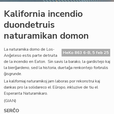
Kalifornia incendio
duondetruis
naturamikan domon
La naturamika domo de Los-
HeKo 863 6-B, 5 feb 25
Anĝeleso estis parte detruita
de la incendio en Eaton. Sin savis la barako, la gardistejo kaj
la bierĝardeno, sed la historia, duetaĝa renkontejo forbrulis
ĝisgrunde.
La kaliforniaj naturamikoj jam laboras por rekonstrui kaj
dankas pro la solidareco el Eŭropo, inkluzive de tiu el
Esperanta Naturamikaro.
(GIAN)
SERĈO