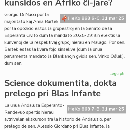
kunsidos en Afriko ĉi-jare?
se
gru
du
Giorgio Di Nucci por la
HeKo 868 6-C, 31 mar 25
AE
majoritato kaj Anna Bartek
por la opozicio estos la grupestroj en la Senato de la
Esperanta Civito dum la mandato 2025-29: ilin elektis la
kunvenoj de la respektivaj grupoj hieraŭ en Malago. Por sen.
Bartek estas la kvara fojo sinsekve (dum la unua
parlamenta mandato la Blankanojn gvidis sen. Vinko Oŝlak),
dum sen.
Legu pli
pri
Ĉu
Science dokumentita, dokta
la
prelego pri Blas Infante
Civ
Pa
ku
La unua Andaluza Esperanto-
HeKo 868 7-B, 31 mar 25
en
Rendevuo spertis hieraŭ
Afr
altnivelan ekskurson tra la historio de Andaluzio, per
ĉi-
prelego de sen. Alessio Giordano pri Blas Infante, la
jar