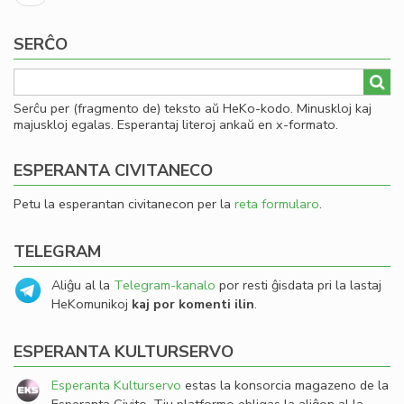
paĝo
Má
ate
SERĈO
la
ĵur
de
Serĉu per (fragmento de) teksto aŭ HeKo-kodo. Minuskloj kaj
nia
majuskloj egalas. Esperantaj literoj ankaŭ en x-formato.
Se
ESPERANTA CIVITANECO
Petu la esperantan civitanecon per la
reta formularo
.
TELEGRAM
Aliĝu al la
Telegram-kanalo
por resti ĝisdata pri la lastaj
HeKomunikoj
kaj por komenti ilin
.
ESPERANTA KULTURSERVO
Esperanta Kulturservo
estas la konsorcia magazeno de la