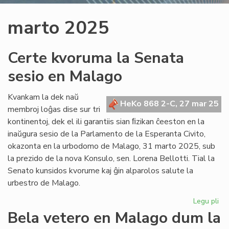
marto 2025
Certe kvoruma la Senata
sesio en Malago
Kvankam la dek naŭ
HeKo 868 2-C, 27 mar 25
membroj loĝas dise sur tri
kontinentoj, dek el ili garantiis sian ﬁzikan ĉeeston en la
inaŭgura sesio de la Parlamento de la Esperanta Civito,
okazonta en la urbodomo de Malago, 31 marto 2025, sub
la prezido de la nova Konsulo, sen. Lorena Bellotti. Tial la
Senato kunsidos kvorume kaj ĝin alparolos salute la
urbestro de Malago.
Legu pli
pri
Ce
Bela vetero en Malago dum la
kv