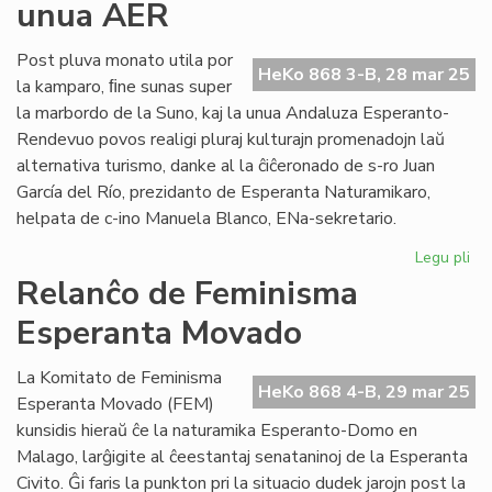
unua AER
la
Se
ses
Post pluva monato utila por
HeKo 868 3-B, 28 mar 25
en
la kamparo, ﬁne sunas super
Ma
la marbordo de la Suno, kaj la unua Andaluza Esperanto-
Rendevuo povos realigi pluraj kulturajn promenadojn laŭ
alternativa turismo, danke al la ĉiĉeronado de s-ro Juan
García del Río, prezidanto de Esperanta Naturamikaro,
helpata de c-ino Manuela Blanco, ENa-sekretario.
Legu pli
pri
Be
Relanĉo de Feminisma
ve
Esperanta Movado
en
Ma
du
La Komitato de Feminisma
HeKo 868 4-B, 29 mar 25
la
Esperanta Movado (FEM)
un
kunsidis hieraŭ ĉe la naturamika Esperanto-Domo en
AE
Malago, larĝigite al ĉeestantaj senataninoj de la Esperanta
Civito. Ĝi faris la punkton pri la situacio dudek jarojn post la