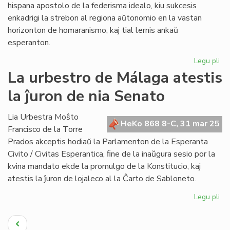
hispana apostolo de la federisma idealo, kiu sukcesis
enkadrigi la strebon al regiona aŭtonomio en la vastan
horizonton de homaranismo, kaj tial lernis ankaŭ
esperanton.
Legu pli
pri
Sc
La urbestro de Málaga atestis
do
la ĵuron de nia Senato
do
pr
pri
Lia Urbestra Moŝto
HeKo 868 8-C, 31 mar 25
Bl
Francisco de la Torre
Inf
Prados akceptis hodiaŭ la Parlamenton de la Esperanta
Civito / Civitas Esperantica, ﬁne de la inaŭgura sesio por la
kvina mandato ekde la promulgo de la Konstitucio, kaj
atestis la ĵuron de lojaleco al la Ĉarto de Sabloneto.
Legu pli
pri
La
Pagination
ur
Antaŭa
de