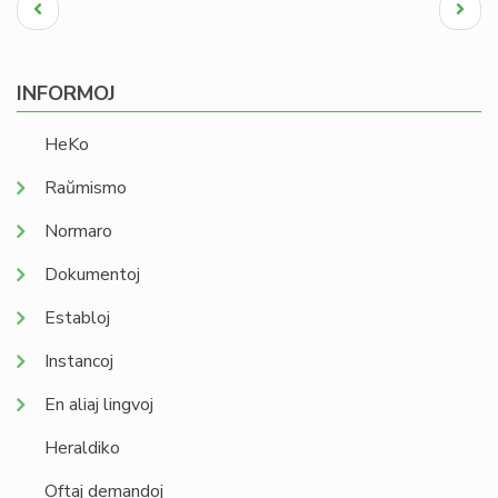
Pagination
Antaŭa
Next
paĝo
page
INFORMOJ
HeKo
Raŭmismo
Normaro
Dokumentoj
Establoj
Instancoj
En aliaj lingvoj
Heraldiko
Oftaj demandoj