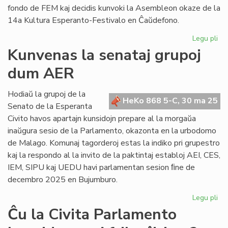
fondo de FEM kaj decidis kunvoki la Asembleon okaze de la
14a Kultura Esperanto-Festivalo en Ĉaŭdefono.
Legu pli
pri
Re
Kunvenas la senataj grupoj
de
dum AER
Fe
Es
Mo
Hodiaŭ la grupoj de la
HeKo 868 5-C, 30 ma 25
Senato de la Esperanta
Civito havos apartajn kunsidojn prepare al la morgaŭa
inaŭgura sesio de la Parlamento, okazonta en la urbodomo
de Malago. Komunaj tagorderoj estas la indiko pri grupestro
kaj la respondo al la invito de la paktintaj establoj AEI, CES,
IEM, SIPU kaj UEDU havi parlamentan sesion ﬁne de
decembro 2025 en Bujumburo.
Legu pli
pri
Ku
Ĉu la Civita Parlamento
la