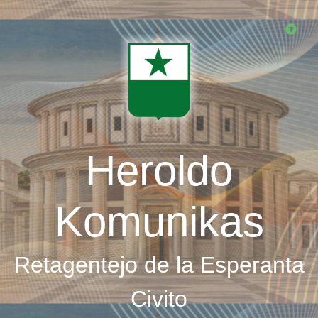
Skip
to
main
content
Heroldo
Komunikas
Retagentejo de la Esperanta
Civito