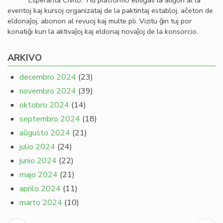
Esperanta Civito. Tiu platformo ebligas la aliĝon al la
eventoj kaj kursoj organizataj de la paktintaj establoj, aĉeton de
eldonaĵoj, abonon al revuoj kaj multe pli. Vizitu ĝin tuj por
konatiĝi kun la aktivaĵoj kaj eldonaj novaĵoj de la konsorcio.
ARKIVO
decembro 2024
(23)
novembro 2024
(39)
oktobro 2024
(14)
septembro 2024
(18)
aŭgusto 2024
(21)
julio 2024
(24)
junio 2024
(22)
majo 2024
(21)
aprilo 2024
(11)
marto 2024
(10)