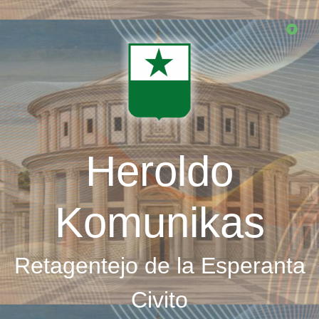
Skip
to
main
content
Heroldo
Komunikas
Retagentejo de la Esperanta
Civito