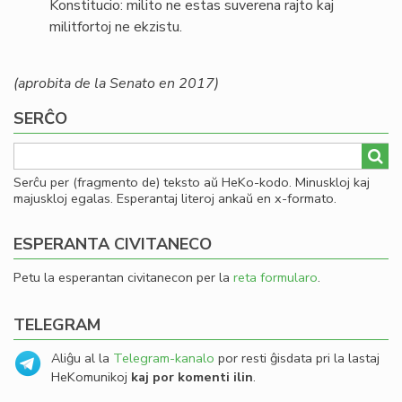
Konstitucio: milito ne estas suverena rajto kaj
militfortoj ne ekzistu.
(aprobita de la Senato en 2017)
SERĈO
Serĉu per (fragmento de) teksto aŭ HeKo-kodo. Minuskloj kaj
majuskloj egalas. Esperantaj literoj ankaŭ en x-formato.
ESPERANTA CIVITANECO
Petu la esperantan civitanecon per la
reta formularo
.
TELEGRAM
Aliĝu al la
Telegram-kanalo
por resti ĝisdata pri la lastaj
HeKomunikoj
kaj por komenti ilin
.