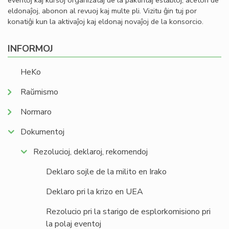
eventoj kaj kursoj organizataj de la paktintaj establoj, aĉeton de
eldonaĵoj, abonon al revuoj kaj multe pli. Vizitu ĝin tuj por
konatiĝi kun la aktivaĵoj kaj eldonaj novaĵoj de la konsorcio.
INFORMOJ
HeKo
Raŭmismo
Normaro
Dokumentoj
Rezolucioj, deklaroj, rekomendoj
Deklaro sojle de la milito en Irako
Deklaro pri la krizo en UEA
Rezolucio pri la starigo de esplorkomisiono pri
la polaj eventoj