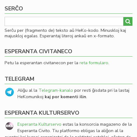
SERĈO
Serĉu per (fragmento de) teksto aŭ HeKo-kodo. Minuskloj kaj
majuskloj egalas. Esperantaj literoj ankaŭ en x-formato.
ESPERANTA CIVITANECO
Petu la esperantan civitanecon per la
reta formularo
.
TELEGRAM
Aliĝu al la
Telegram-kanalo
por resti ĝisdata pri la lastaj
HeKomunikoj
kaj por komenti ilin
.
ESPERANTA KULTURSERVO
Esperanta Kulturservo
estas la konsorcia magazeno de la
Esperanta Civito. Tiu platformo ebligas la aliĝon al la