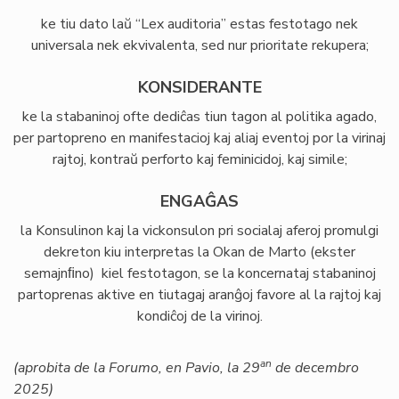
ke tiu dato laŭ “Lex auditoria” estas festotago nek
universala nek ekvivalenta, sed nur prioritate rekupera;
KONSIDERANTE
ke la stabaninoj ofte dediĉas tiun tagon al politika agado,
per partopreno en manifestacioj kaj aliaj eventoj por la virinaj
rajtoj, kontraŭ perforto kaj feminicidoj, kaj simile;
ENGAĜAS
la Konsulinon kaj la vickonsulon pri socialaj aferoj promulgi
dekreton kiu interpretas la Okan de Marto (ekster
semajnﬁno) kiel festotagon, se la koncernataj stabaninoj
partoprenas aktive en tiutagaj aranĝoj favore al la rajtoj kaj
kondiĉoj de la virinoj.
an
(aprobita de la Forumo, en Pavio, la 29
de decembro
2025)