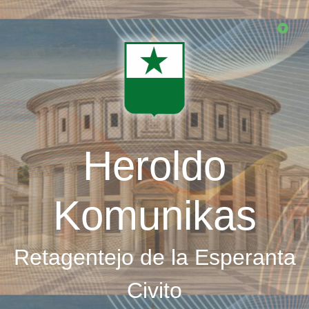
Skip
to
main
content
Heroldo
Komunikas
Retagentejo de la Esperanta
Civito