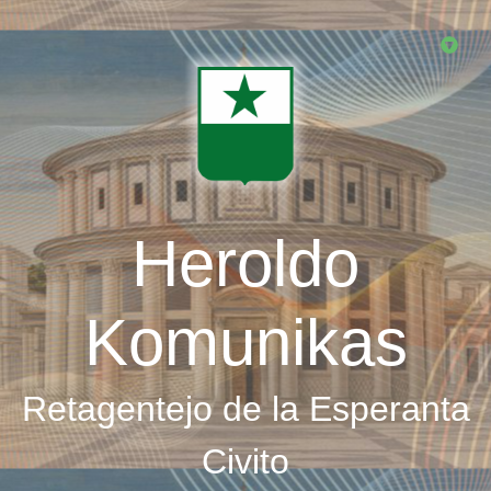
Skip
to
main
content
Heroldo
Komunikas
Retagentejo de la Esperanta
Civito