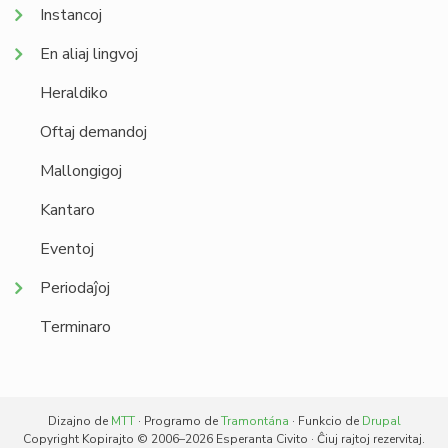
Instancoj
En aliaj lingvoj
Heraldiko
Oftaj demandoj
Mallongigoj
Kantaro
Eventoj
Periodaĵoj
Terminaro
Dizajno de
MTT
· Programo de
Tramontána
· Funkcio de
Drupal
Copyright Kopirajto © 2006–2026 Esperanta Civito · Ĉiuj rajtoj rezervitaj.