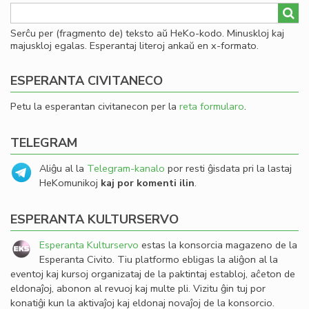
Serĉu per (fragmento de) teksto aŭ HeKo-kodo. Minuskloj kaj
majuskloj egalas. Esperantaj literoj ankaŭ en x-formato.
ESPERANTA CIVITANECO
Petu la esperantan civitanecon per la
reta formularo
.
TELEGRAM
Aliĝu al la
Telegram-kanalo
por resti ĝisdata pri la lastaj
HeKomunikoj
kaj por komenti ilin
.
ESPERANTA KULTURSERVO
Esperanta Kulturservo
estas la konsorcia magazeno de la
Esperanta Civito. Tiu platformo ebligas la aliĝon al la
eventoj kaj kursoj organizataj de la paktintaj establoj, aĉeton de
eldonaĵoj, abonon al revuoj kaj multe pli. Vizitu ĝin tuj por
konatiĝi kun la aktivaĵoj kaj eldonaj novaĵoj de la konsorcio.