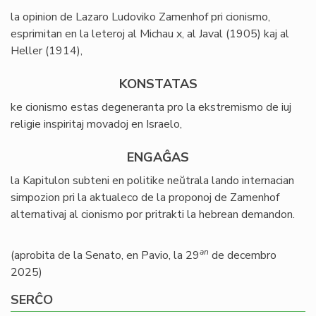
la opinion de Lazaro Ludoviko Zamenhof pri cionismo,
esprimitan en la leteroj al Michau x, al Javal (1905) kaj al
Heller (1914),
KONSTATAS
ke cionismo estas degeneranta pro la ekstremismo de iuj
religie inspiritaj movadoj en Israelo,
ENGAĜAS
la Kapitulon subteni en politike neŭtrala lando internacian
simpozion pri la aktualeco de la proponoj de Zamenhof
alternativaj al cionismo por pritrakti la hebrean demandon.
an
(aprobita de la Senato, en Pavio, la 29
de decembro
2025)
SERĈO